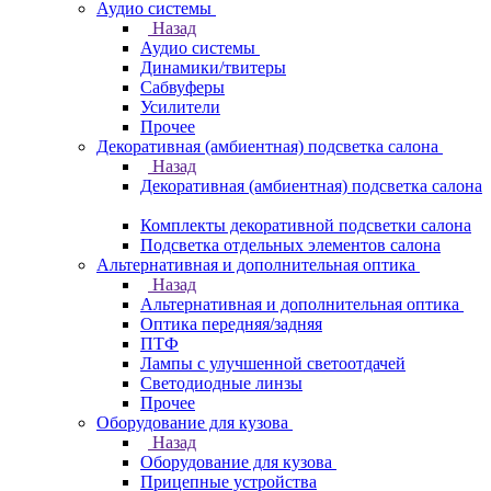
Аудио системы
Назад
Аудио системы
Динамики/твитеры
Сабвуферы
Усилители
Прочее
Декоративная (амбиентная) подсветка салона
Назад
Декоративная (амбиентная) подсветка салона
Комплекты декоративной подсветки салона
Подсветка отдельных элементов салона
Альтернативная и дополнительная оптика
Назад
Альтернативная и дополнительная оптика
Оптика передняя/задняя
ПТФ
Лампы с улучшенной светоотдачей
Светодиодные линзы
Прочее
Оборудование для кузова
Назад
Оборудование для кузова
Прицепные устройства