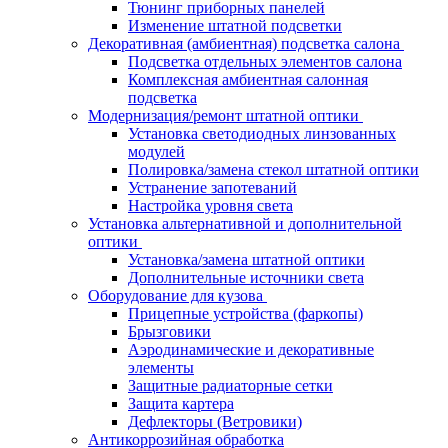
Тюнинг приборных панелей
Изменение штатной подсветки
Декоративная (амбиентная) подсветка салона
Подсветка отдельных элементов салона
Комплексная амбиентная салонная
подсветка
Модернизация/ремонт штатной оптики
Установка светодиодных линзованных
модулей
Полировка/замена стекол штатной оптики
Устранение запотеваний
Настройка уровня света
Установка альтернативной и дополнительной
оптики
Установка/замена штатной оптики
Дополнительные источники света
Оборудование для кузова
Прицепные устройства (фаркопы)
Брызговики
Аэродинамические и декоративные
элементы
Защитные радиаторные сетки
Защита картера
Дефлекторы (Ветровики)
Антикоррозийная обработка