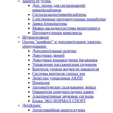
Защита от угона
Доп. опции для сигнализаций/
иммобилайзеров
Сигнализации/иммобилайзеры
Собственные противоугонные разработки
Замки-блокираторы
Маяки-закладки/системы мониторинга
Противоугонные комплексы
Шумоизоляция
Опции "комфорт" и дополнительное электро-
оборудование
Дополнительные розетки
Доводчики дверей
Доводчики крышки/двери багажника
Управление пассажирским сидением
Контроль уровня жидкости омывателя
Системы контроля слепых зон
Лепестки управления АКПП
Проекция
Автоматическое складывание зеркал
Омыватели передних/задних камер
Альтернативные звуковые сигналы
Блоки ЭКО НОРМАЛ СПОРТ
Детейлинг
Антигравийная защита кузова