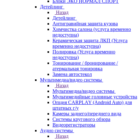
Блоки ЭКО НОРМАЛ СПОРТ
Детейлинг
Назад
Детейлинг
Антигравийная защита кузова
Химчистка салона (услуга временно
недоступна)
Керамическая защита ЛКП (Услуга
временно недоступна)
Полировка (Услуга временно
недоступна)
Тонирование / бронирование /
атермальная тонировка
Замена автостекол
Мультимедиа/видео системы
Назад
Мультимедиа/видео системы
Мультимедийные головные устройства
Опция CARPLAY (Android Auto) для
штатных г/у
Камеры заднего/переднего вида
Системы кругового обзора
Видеорегистраторы
Аудио системы
Назад