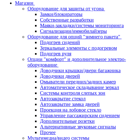
Магазин
Оборудование для защиты от угона
Замки/блокираторы
Собственные разработки
Маяки-закладки/системы мониторинга
Сигнализации/иммобилайзеры
Оборудование для опций "зимнего пакета"
Подогрев сидений
Зеркальные элементы с подогревом
Подогрев руля
Опции "комфорт" и дополнительное электро-
оборудование
Доводчики крышки/двери багажника
Доводчики дверей
Омыватели передних/задних камер
Автоматическое складывание зеркал
Системы контроля слепых зон
Автозакрытие стекол
Автозакрытие замка дверей
Проекция на лобовое стекло
Управление пассажирским сидением
Дополнительные розетки
Альтернативные звуковые сигналы
Прочее
Мультимедиа/видео системы