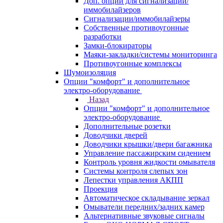
Доп. опции для сигнализаций/
иммобилайзеров
Сигнализации/иммобилайзеры
Собственные противоугонные
разработки
Замки-блокираторы
Маяки-закладки/системы мониторинга
Противоугонные комплексы
Шумоизоляция
Опции "комфорт" и дополнительное
электро-оборудование
Назад
Опции "комфорт" и дополнительное
электро-оборудование
Дополнительные розетки
Доводчики дверей
Доводчики крышки/двери багажника
Управление пассажирским сидением
Контроль уровня жидкости омывателя
Системы контроля слепых зон
Лепестки управления АКПП
Проекция
Автоматическое складывание зеркал
Омыватели передних/задних камер
Альтернативные звуковые сигналы