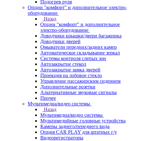
Подогрев руля
Опции "комфорт" и дополнительное электро-
оборудование
Назад
Опции "комфорт" и дополнительное
электро-оборудование
Доводчики крышки/двери багажника
Доводчики дверей
Омыватели передних/задних камер
Автоматическое складывание зеркал
Системы контроля слепых зон
Автозакрытие стекол
Автозакрытие замка дверей
Проекция на лобовое стекло
Управление пассажирским сидением
Дополнительные розетки
Альтернативные звуковые сигналы
Прочее
Мультимедиа/видео системы
Назад
Мультимедиа/видео системы
Мультимедийные головные устройства
Камеры заднего/переднего вида
Опция CAR PLAY для штатных г/у
Видеорегистраторы