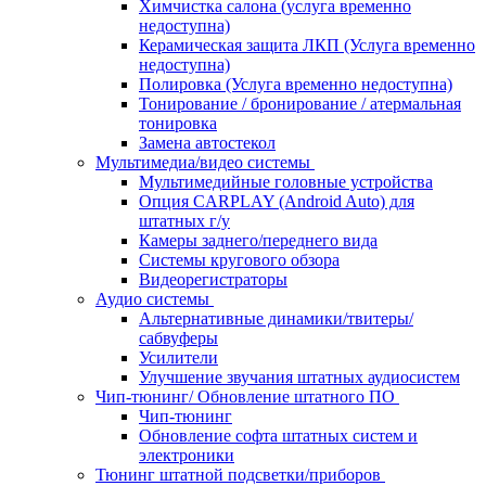
Химчистка салона (услуга временно
недоступна)
Керамическая защита ЛКП (Услуга временно
недоступна)
Полировка (Услуга временно недоступна)
Тонирование / бронирование / атермальная
тонировка
Замена автостекол
Мультимедиа/видео системы
Мультимедийные головные устройства
Опция CARPLAY (Android Auto) для
штатных г/у
Камеры заднего/переднего вида
Системы кругового обзора
Видеорегистраторы
Аудио системы
Альтернативные динамики/твитеры/
сабвуферы
Усилители
Улучшение звучания штатных аудиосистем
Чип-тюнинг/ Обновление штатного ПО
Чип-тюнинг
Обновление софта штатных систем и
электроники
Тюнинг штатной подсветки/приборов