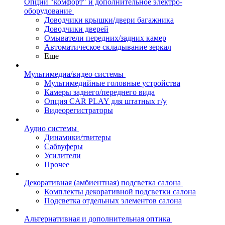
Опции "комфорт" и дополнительное электро-
оборудование
Доводчики крышки/двери багажника
Доводчики дверей
Омыватели передних/задних камер
Автоматическое складывание зеркал
Еще
Мультимедиа/видео системы
Мультимедийные головные устройства
Камеры заднего/переднего вида
Опция CAR PLAY для штатных г/у
Видеорегистраторы
Аудио системы
Динамики/твитеры
Сабвуферы
Усилители
Прочее
Декоративная (амбиентная) подсветка салона
Комплекты декоративной подсветки салона
Подсветка отдельных элементов салона
Альтернативная и дополнительная оптика