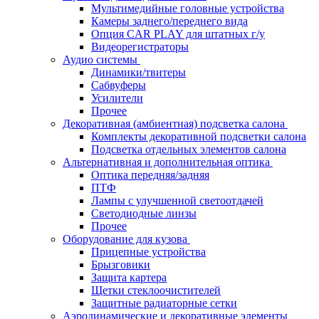
Мультимедийные головные устройства
Камеры заднего/переднего вида
Опция CAR PLAY для штатных г/у
Видеорегистраторы
Аудио системы
Динамики/твитеры
Сабвуферы
Усилители
Прочее
Декоративная (амбиентная) подсветка салона
Комплекты декоративной подсветки салона
Подсветка отдельных элементов салона
Альтернативная и дополнительная оптика
Оптика передняя/задняя
ПТФ
Лампы с улучшенной светоотдачей
Светодиодные линзы
Прочее
Оборудование для кузова
Прицепные устройства
Брызговики
Защита картера
Щетки стеклоочистителей
Защитные радиаторные сетки
Аэродинамические и декоративные элементы