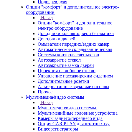
Подогрев руля
Опции "комфорт" и дополнительное электро-
оборудование
Назад
Опции "комфорт" и дополнительное
электро-оборудование
Доводчики крышки/двери багажника
Доводчики дверей
Омыватели передних/задних камер
Автоматическое складывание зеркал
Системы контроля слепых зон
Автозакрытие стекол
Автозакрытие замка дверей
Проекция на лобовое стекло
Управление пассажирским сидением
Дополнительные розетки
Альтернативные звуковые сигналы
Прочее
Мультимедиа/видео системы
Назад
Мультимедиа/видео системы
Мультимедийные головные устройства
Камеры заднего/переднего вида
Опция CAR PLAY для штатных г/у
Видеорегистраторы