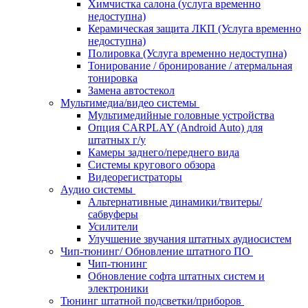
Химчистка салона (услуга временно
недоступна)
Керамическая защита ЛКП (Услуга временно
недоступна)
Полировка (Услуга временно недоступна)
Тонирование / бронирование / атермальная
тонировка
Замена автостекол
Мультимедиа/видео системы
Мультимедийные головные устройства
Опция CARPLAY (Android Auto) для
штатных г/у
Камеры заднего/переднего вида
Системы кругового обзора
Видеорегистраторы
Аудио системы
Альтернативные динамики/твитеры/
сабвуферы
Усилители
Улучшение звучания штатных аудиосистем
Чип-тюнинг/ Обновление штатного ПО
Чип-тюнинг
Обновление софта штатных систем и
электроники
Тюнинг штатной подсветки/приборов