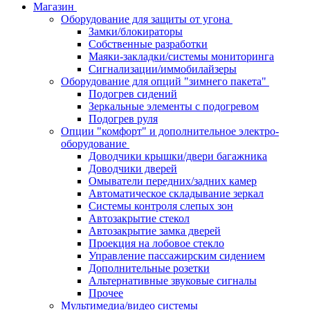
Магазин
Оборудование для защиты от угона
Замки/блокираторы
Собственные разработки
Маяки-закладки/системы мониторинга
Сигнализации/иммобилайзеры
Оборудование для опций "зимнего пакета"
Подогрев сидений
Зеркальные элементы с подогревом
Подогрев руля
Опции "комфорт" и дополнительное электро-
оборудование
Доводчики крышки/двери багажника
Доводчики дверей
Омыватели передних/задних камер
Автоматическое складывание зеркал
Системы контроля слепых зон
Автозакрытие стекол
Автозакрытие замка дверей
Проекция на лобовое стекло
Управление пассажирским сидением
Дополнительные розетки
Альтернативные звуковые сигналы
Прочее
Мультимедиа/видео системы