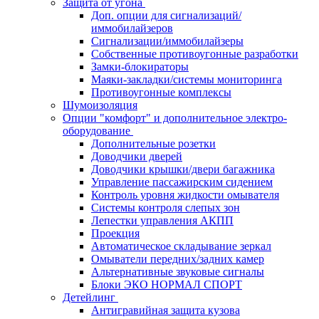
Защита от угона
Доп. опции для сигнализаций/
иммобилайзеров
Сигнализации/иммобилайзеры
Собственные противоугонные разработки
Замки-блокираторы
Маяки-закладки/системы мониторинга
Противоугонные комплексы
Шумоизоляция
Опции "комфорт" и дополнительное электро-
оборудование
Дополнительные розетки
Доводчики дверей
Доводчики крышки/двери багажника
Управление пассажирским сидением
Контроль уровня жидкости омывателя
Системы контроля слепых зон
Лепестки управления АКПП
Проекция
Автоматическое складывание зеркал
Омыватели передних/задних камер
Альтернативные звуковые сигналы
Блоки ЭКО НОРМАЛ СПОРТ
Детейлинг
Антигравийная защита кузова