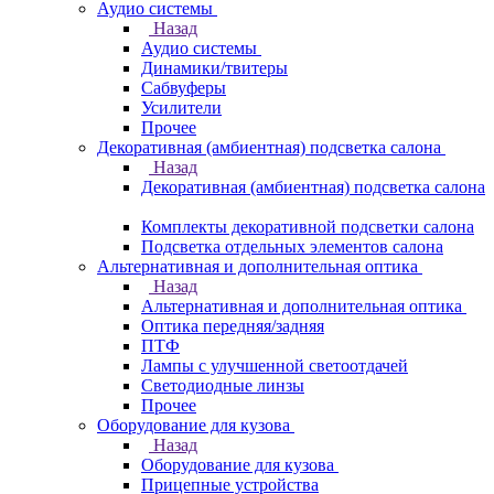
Аудио системы
Назад
Аудио системы
Динамики/твитеры
Сабвуферы
Усилители
Прочее
Декоративная (амбиентная) подсветка салона
Назад
Декоративная (амбиентная) подсветка салона
Комплекты декоративной подсветки салона
Подсветка отдельных элементов салона
Альтернативная и дополнительная оптика
Назад
Альтернативная и дополнительная оптика
Оптика передняя/задняя
ПТФ
Лампы с улучшенной светоотдачей
Светодиодные линзы
Прочее
Оборудование для кузова
Назад
Оборудование для кузова
Прицепные устройства