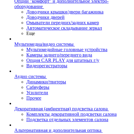
Опции "комфорт" и дополнительное электро-
оборудование
Доводчики крышки/двери багажника
Доводчики дверей
Омыватели передних/задних камер
Автоматическое складывание зеркал
Еще
Мультимедиа/видео системы
Мультимедийные головные устройства
Камеры заднего/переднего вида
Опция CAR PLAY для штатных г/у
Видеорегистраторы
Аудио системы
Динамики/твитеры
Сабвуферы
Усилители
Прочее
Декоративная (амбиентная) подсветка салона
Комплекты декоративной подсветки салона
Подсветка отдельных элементов салона
Альтернативная и дополнительная оптика