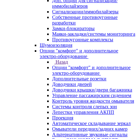
Доп. опции для сигнализаций/
иммобилайзеров
Сигнализации/иммобилайзеры
Собственные противоугонные
разработки
Замки-блокираторы
Маяки-закладки/системы мониторинга
Противоугонные комплексы
Шумоизоляция
Опции "комфорт" и дополнительное
электро-оборудование
Назад
Опции "комфорт" и дополнительное
электро-оборудование
Дополнительные розетки
Доводчики дверей
Доводчики крышки/двери багажника
Управление пассажирским сидением
Контроль уровня жидкости омывателя
Системы контроля слепых зон
Лепестки управления АКПП
Проекция
Автоматическое складывание зеркал
Омыватели передних/задних камер
Альтернативные звуковые сигналы