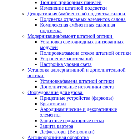
Тюнинг приборных панелей
Изменение штатной подсветки
Декоративная (амбиентная) подсветка салона
Подсветка отдельных элементов салона
Комплексная амбиентная салонная
подсветка
Модернизация/ремонт штатной оптики
Установка светодиодных линзованных
модулей
Полировка/замена стекол штатной оптики
Устранение запотеваний
Настройка уровня света
Установка альтернативной и дополнительной
оптики
Установка/замена штатной оптики
Дополнительные источники света
Оборудование для кузова
Прицепные устройства (фаркопы)
Брызговики
Аэродинамические и декоративные
элементы
Защитные радиаторные сетки
Защита картера
Дефлекторы (Ветровики)
Антикоррозийная обработка