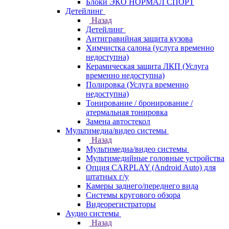
Блоки ЭКО НОРМАЛ СПОРТ
Детейлинг
Назад
Детейлинг
Антигравийная защита кузова
Химчистка салона (услуга временно
недоступна)
Керамическая защита ЛКП (Услуга
временно недоступна)
Полировка (Услуга временно
недоступна)
Тонирование / бронирование /
атермальная тонировка
Замена автостекол
Мультимедиа/видео системы
Назад
Мультимедиа/видео системы
Мультимедийные головные устройства
Опция CARPLAY (Android Auto) для
штатных г/у
Камеры заднего/переднего вида
Системы кругового обзора
Видеорегистраторы
Аудио системы
Назад