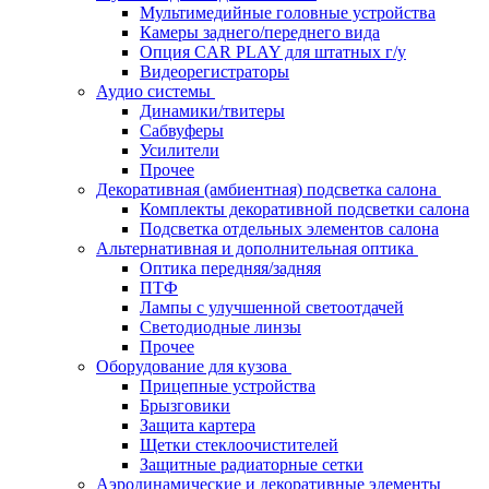
Мультимедийные головные устройства
Камеры заднего/переднего вида
Опция CAR PLAY для штатных г/у
Видеорегистраторы
Аудио системы
Динамики/твитеры
Сабвуферы
Усилители
Прочее
Декоративная (амбиентная) подсветка салона
Комплекты декоративной подсветки салона
Подсветка отдельных элементов салона
Альтернативная и дополнительная оптика
Оптика передняя/задняя
ПТФ
Лампы с улучшенной светоотдачей
Светодиодные линзы
Прочее
Оборудование для кузова
Прицепные устройства
Брызговики
Защита картера
Щетки стеклоочистителей
Защитные радиаторные сетки
Аэродинамические и декоративные элементы