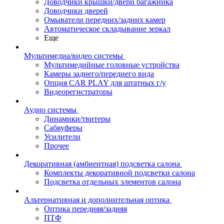
Доводчики крышки/двери багажника
Доводчики дверей
Омыватели передних/задних камер
Автоматическое складывание зеркал
Еще
Мультимедиа/видео системы
Мультимедийные головные устройства
Камеры заднего/переднего вида
Опция CAR PLAY для штатных г/у
Видеорегистраторы
Аудио системы
Динамики/твитеры
Сабвуферы
Усилители
Прочее
Декоративная (амбиентная) подсветка салона
Комплекты декоративной подсветки салона
Подсветка отдельных элементов салона
Альтернативная и дополнительная оптика
Оптика передняя/задняя
ПТФ