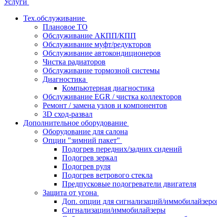
Услуги
Тех.обслуживание
Плановое ТО
Обслуживание АКПП/КПП
Обслуживание муфт/редукторов
Обслуживание автокондиционеров
Чистка радиаторов
Обслуживание тормозной системы
Диагностика
Компьютерная диагностика
Обслуживание EGR / чистка коллекторов
Ремонт / замена узлов и компонентов
3D сход-развал
Дополнительное оборудование
Оборудование для салона
Опции "зимний пакет"
Подогрев передних/задних сидений
Подогрев зеркал
Подогрев руля
Подогрев ветрового стекла
Предпусковые подогреватели двигателя
Защита от угона
Доп. опции для сигнализаций/иммобилайзеро
Сигнализации/иммобилайзеры