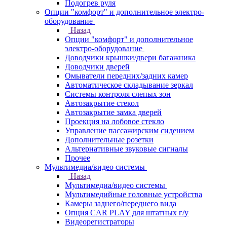
Подогрев руля
Опции "комфорт" и дополнительное электро-
оборудование
Назад
Опции "комфорт" и дополнительное
электро-оборудование
Доводчики крышки/двери багажника
Доводчики дверей
Омыватели передних/задних камер
Автоматическое складывание зеркал
Системы контроля слепых зон
Автозакрытие стекол
Автозакрытие замка дверей
Проекция на лобовое стекло
Управление пассажирским сидением
Дополнительные розетки
Альтернативные звуковые сигналы
Прочее
Мультимедиа/видео системы
Назад
Мультимедиа/видео системы
Мультимедийные головные устройства
Камеры заднего/переднего вида
Опция CAR PLAY для штатных г/у
Видеорегистраторы