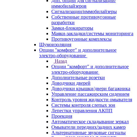
Доп. опции для сигнализаций/
иммобилайзеров
Сигнализации/иммобилайзеры
Собственные противоугонные
разработки
Замки-блокираторы
Маяки-закладки/системы мониторинга
Противоугонные комплексы
Шумоизоляция
Опции "комфорт" и дополнительное
электро-оборудование
Назад
Опции "комфорт" и дополнительное
электро-оборудование
Дополнительные розетки
Доводчики дверей
Доводчики крышки/двери багажника
Управление пассажирским сидением
Контроль уровня жидкости омывателя
Системы контроля слепых зон
Лепестки управления АКПП
Проекция
Автоматическое складывание зеркал
Омыватели передних/задних камер
Альтернативные звуковые сигналы