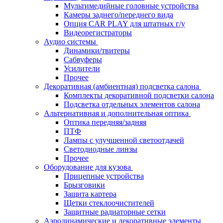
Мультимедийные головные устройства
Камеры заднего/переднего вида
Опция CAR PLAY для штатных г/у
Видеорегистраторы
Аудио системы
Динамики/твитеры
Сабвуферы
Усилители
Прочее
Декоративная (амбиентная) подсветка салона
Комплекты декоративной подсветки салона
Подсветка отдельных элементов салона
Альтернативная и дополнительная оптика
Оптика передняя/задняя
ПТФ
Лампы с улучшенной светоотдачей
Светодиодные линзы
Прочее
Оборудование для кузова
Прицепные устройства
Брызговики
Защита картера
Щетки стеклоочистителей
Защитные радиаторные сетки
Аэродинамические и декоративные элементы