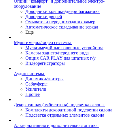
Опции "комфорт" и дополнительное электро-
оборудование
Доводчики крышки/двери багажника
Доводчики дверей
Омыватели передних/задних камер
Автоматическое складывание зеркал
Еще
Мультимедиа/видео системы
Мультимедийные головные устройства
Камеры заднего/переднего вида
Опция CAR PLAY для штатных г/у
Видеорегистраторы
Аудио системы
Динамики/твитеры
Сабвуферы
Усилители
Прочее
Декоративная (амбиентная) подсветка салона
Комплекты декоративной подсветки салона
Подсветка отдельных элементов салона
Альтернативная и дополнительная оптика