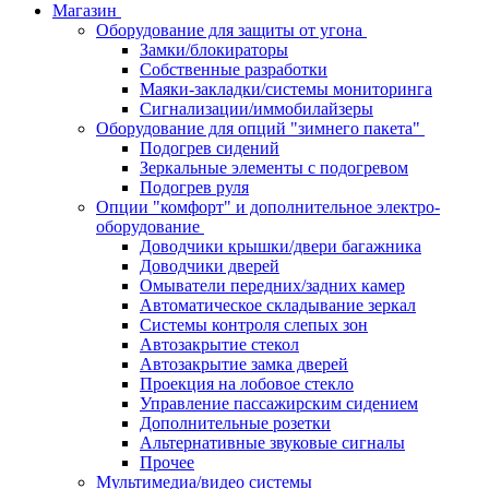
Магазин
Оборудование для защиты от угона
Замки/блокираторы
Собственные разработки
Маяки-закладки/системы мониторинга
Сигнализации/иммобилайзеры
Оборудование для опций "зимнего пакета"
Подогрев сидений
Зеркальные элементы с подогревом
Подогрев руля
Опции "комфорт" и дополнительное электро-
оборудование
Доводчики крышки/двери багажника
Доводчики дверей
Омыватели передних/задних камер
Автоматическое складывание зеркал
Системы контроля слепых зон
Автозакрытие стекол
Автозакрытие замка дверей
Проекция на лобовое стекло
Управление пассажирским сидением
Дополнительные розетки
Альтернативные звуковые сигналы
Прочее
Мультимедиа/видео системы