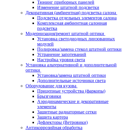
Тюнинг приборных панелей
Изменение штатной подсветки
Декоративная (амбиентная) подсветка салона
Подсветка отдельных элементов салона
Комплексная амбиентная салонная
подсветка
Модернизация/ремонт штатной оптики
Установка светодиодных линзованных
модулей
Полировка/замена стекол штатной оптики
Устранение запотеваний
Настройка уровня света
Установка альтернативной и дополнительной
оптики
Установка/замена штатной оптики
Дополнительные источники света
Оборудование для кузова
Прицепные устройства (фаркопы)
Брызговики
Аэродинамические и декоративные
элементы
Защитные радиаторные сетки
Защита картера
Дефлекторы (Ветровики)
Антикоррозийная обработка