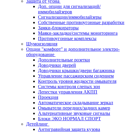
Защита от угона
Доп. опции для сигнализаций/
иммобилайзеров
Сигнализации/иммобилайзеры
Собственные противоугонные разработки
Замки-блокираторы
Маяки-закладки/системы мониторинга
Противоугонные комплексы
Шумоизоляция
Опции "комфорт" и дополнительное электро-
оборудование
Дополнительные розетки
Доводчики дверей
Доводчики крышки/двери багажника
Управление пассажирским сидением
Контроль уровня жидкости омывателя
Системы контроля слепых зон
Лепестки управления АКПП
Проекция
Автоматическое складывание зеркал
Омыватели передних/задних камер
Альтернативные звуковые сигналы
Блоки ЭКО НОРМАЛ СПОРТ
Детейлинг
Антигравийная защита кузова