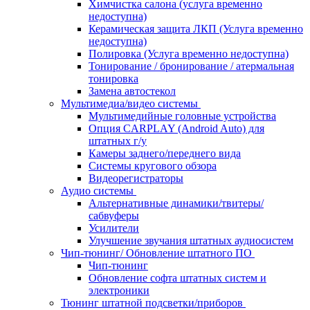
Химчистка салона (услуга временно
недоступна)
Керамическая защита ЛКП (Услуга временно
недоступна)
Полировка (Услуга временно недоступна)
Тонирование / бронирование / атермальная
тонировка
Замена автостекол
Мультимедиа/видео системы
Мультимедийные головные устройства
Опция CARPLAY (Android Auto) для
штатных г/у
Камеры заднего/переднего вида
Системы кругового обзора
Видеорегистраторы
Аудио системы
Альтернативные динамики/твитеры/
сабвуферы
Усилители
Улучшение звучания штатных аудиосистем
Чип-тюнинг/ Обновление штатного ПО
Чип-тюнинг
Обновление софта штатных систем и
электроники
Тюнинг штатной подсветки/приборов