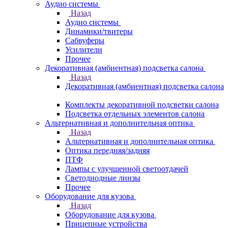
Аудио системы
Назад
Аудио системы
Динамики/твитеры
Сабвуферы
Усилители
Прочее
Декоративная (амбиентная) подсветка салона
Назад
Декоративная (амбиентная) подсветка салона
Комплекты декоративной подсветки салона
Подсветка отдельных элементов салона
Альтернативная и дополнительная оптика
Назад
Альтернативная и дополнительная оптика
Оптика передняя/задняя
ПТФ
Лампы с улучшенной светоотдачей
Светодиодные линзы
Прочее
Оборудование для кузова
Назад
Оборудование для кузова
Прицепные устройства