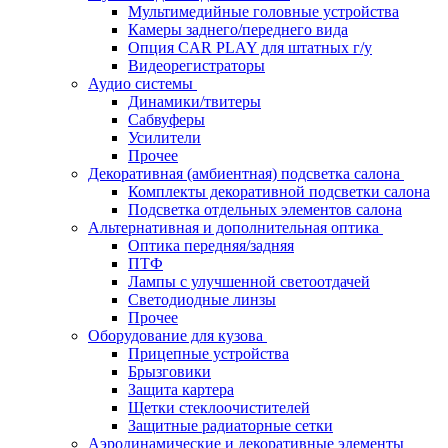
Мультимедийные головные устройства
Камеры заднего/переднего вида
Опция CAR PLAY для штатных г/у
Видеорегистраторы
Аудио системы
Динамики/твитеры
Сабвуферы
Усилители
Прочее
Декоративная (амбиентная) подсветка салона
Комплекты декоративной подсветки салона
Подсветка отдельных элементов салона
Альтернативная и дополнительная оптика
Оптика передняя/задняя
ПТФ
Лампы с улучшенной светоотдачей
Светодиодные линзы
Прочее
Оборудование для кузова
Прицепные устройства
Брызговики
Защита картера
Щетки стеклоочистителей
Защитные радиаторные сетки
Аэродинамические и декоративные элементы