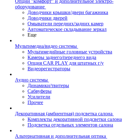
Опции "комфорт" и дополнительное электро-
оборудование
Доводчики крышки/двери багажника
Доводчики дверей
Омыватели передних/задних камер
Автоматическое складывание зеркал
Еще
Мультимедиа/видео системы
Мультимедийные головные устройства
Камеры заднего/переднего вида
Опция CAR PLAY для штатных г/у
Видеорегистраторы
Аудио системы
Динамики/твитеры
Сабвуферы
Усилители
Прочее
Декоративная (амбиентная) подсветка салона
Комплекты декоративной подсветки салона
Подсветка отдельных элементов салона
Альтернативная и дополнительная оптика