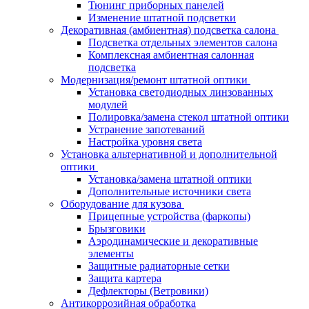
Тюнинг приборных панелей
Изменение штатной подсветки
Декоративная (амбиентная) подсветка салона
Подсветка отдельных элементов салона
Комплексная амбиентная салонная
подсветка
Модернизация/ремонт штатной оптики
Установка светодиодных линзованных
модулей
Полировка/замена стекол штатной оптики
Устранение запотеваний
Настройка уровня света
Установка альтернативной и дополнительной
оптики
Установка/замена штатной оптики
Дополнительные источники света
Оборудование для кузова
Прицепные устройства (фаркопы)
Брызговики
Аэродинамические и декоративные
элементы
Защитные радиаторные сетки
Защита картера
Дефлекторы (Ветровики)
Антикоррозийная обработка