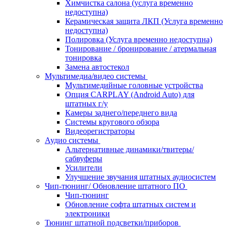
Химчистка салона (услуга временно
недоступна)
Керамическая защита ЛКП (Услуга временно
недоступна)
Полировка (Услуга временно недоступна)
Тонирование / бронирование / атермальная
тонировка
Замена автостекол
Мультимедиа/видео системы
Мультимедийные головные устройства
Опция CARPLAY (Android Auto) для
штатных г/у
Камеры заднего/переднего вида
Системы кругового обзора
Видеорегистраторы
Аудио системы
Альтернативные динамики/твитеры/
сабвуферы
Усилители
Улучшение звучания штатных аудиосистем
Чип-тюнинг/ Обновление штатного ПО
Чип-тюнинг
Обновление софта штатных систем и
электроники
Тюнинг штатной подсветки/приборов