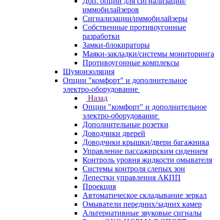
Доп. опции для сигнализаций/
иммобилайзеров
Сигнализации/иммобилайзеры
Собственные противоугонные
разработки
Замки-блокираторы
Маяки-закладки/системы мониторинга
Противоугонные комплексы
Шумоизоляция
Опции "комфорт" и дополнительное
электро-оборудование
Назад
Опции "комфорт" и дополнительное
электро-оборудование
Дополнительные розетки
Доводчики дверей
Доводчики крышки/двери багажника
Управление пассажирским сидением
Контроль уровня жидкости омывателя
Системы контроля слепых зон
Лепестки управления АКПП
Проекция
Автоматическое складывание зеркал
Омыватели передних/задних камер
Альтернативные звуковые сигналы