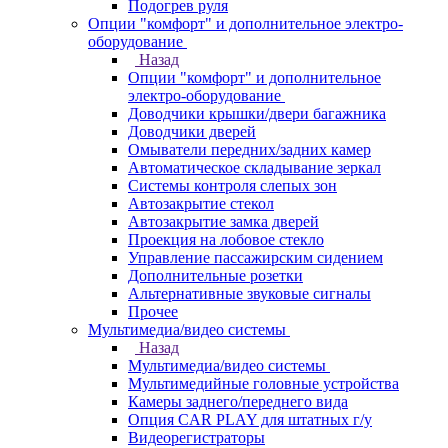
Подогрев руля
Опции "комфорт" и дополнительное электро-
оборудование
Назад
Опции "комфорт" и дополнительное
электро-оборудование
Доводчики крышки/двери багажника
Доводчики дверей
Омыватели передних/задних камер
Автоматическое складывание зеркал
Системы контроля слепых зон
Автозакрытие стекол
Автозакрытие замка дверей
Проекция на лобовое стекло
Управление пассажирским сидением
Дополнительные розетки
Альтернативные звуковые сигналы
Прочее
Мультимедиа/видео системы
Назад
Мультимедиа/видео системы
Мультимедийные головные устройства
Камеры заднего/переднего вида
Опция CAR PLAY для штатных г/у
Видеорегистраторы