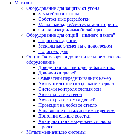
Магазин
Оборудование для защиты от угона
Замки/блокираторы
Собственные разработки
Маяки-закладки/системы мониторинга
Сигнализации/иммобилайзеры
Оборудование для опций "зимнего пакета"
Подогрев сидений
Зеркальные элементы с подогревом
Подогрев руля
Опции "комфорт" и дополнительное электро-
оборудование
Доводчики крышки/двери багажника
Доводчики дверей
Омыватели передних/задних камер
Автоматическое складывание зеркал
Системы контроля слепых зон
Автозакрытие стекол
Автозакрытие замка дверей
Проекция на лобовое стекло
Управление пассажирским сидением
Дополнительные розетки
Альтернативные звуковые сигналы
Прочее
Мультимедиа/видео системы