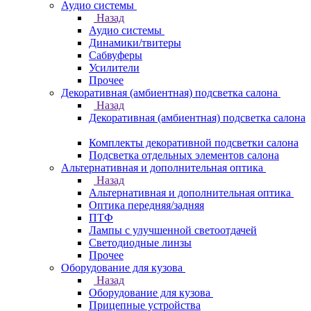
Аудио системы
Назад
Аудио системы
Динамики/твитеры
Сабвуферы
Усилители
Прочее
Декоративная (амбиентная) подсветка салона
Назад
Декоративная (амбиентная) подсветка салона
Комплекты декоративной подсветки салона
Подсветка отдельных элементов салона
Альтернативная и дополнительная оптика
Назад
Альтернативная и дополнительная оптика
Оптика передняя/задняя
ПТФ
Лампы с улучшенной светоотдачей
Светодиодные линзы
Прочее
Оборудование для кузова
Назад
Оборудование для кузова
Прицепные устройства