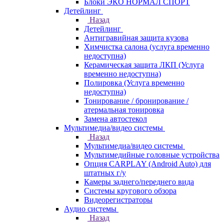
Блоки ЭКО НОРМАЛ СПОРТ
Детейлинг
Назад
Детейлинг
Антигравийная защита кузова
Химчистка салона (услуга временно
недоступна)
Керамическая защита ЛКП (Услуга
временно недоступна)
Полировка (Услуга временно
недоступна)
Тонирование / бронирование /
атермальная тонировка
Замена автостекол
Мультимедиа/видео системы
Назад
Мультимедиа/видео системы
Мультимедийные головные устройства
Опция CARPLAY (Android Auto) для
штатных г/у
Камеры заднего/переднего вида
Системы кругового обзора
Видеорегистраторы
Аудио системы
Назад