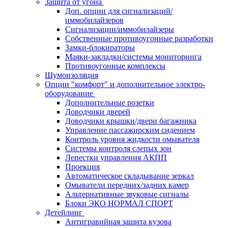
Защита от угона
Доп. опции для сигнализаций/
иммобилайзеров
Сигнализации/иммобилайзеры
Собственные противоугонные разработки
Замки-блокираторы
Маяки-закладки/системы мониторинга
Противоугонные комплексы
Шумоизоляция
Опции "комфорт" и дополнительное электро-
оборудование
Дополнительные розетки
Доводчики дверей
Доводчики крышки/двери багажника
Управление пассажирским сидением
Контроль уровня жидкости омывателя
Системы контроля слепых зон
Лепестки управления АКПП
Проекция
Автоматическое складывание зеркал
Омыватели передних/задних камер
Альтернативные звуковые сигналы
Блоки ЭКО НОРМАЛ СПОРТ
Детейлинг
Антигравийная защита кузова