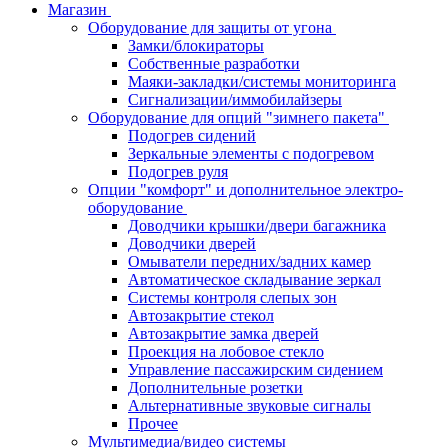
Магазин
Оборудование для защиты от угона
Замки/блокираторы
Собственные разработки
Маяки-закладки/системы мониторинга
Сигнализации/иммобилайзеры
Оборудование для опций "зимнего пакета"
Подогрев сидений
Зеркальные элементы с подогревом
Подогрев руля
Опции "комфорт" и дополнительное электро-
оборудование
Доводчики крышки/двери багажника
Доводчики дверей
Омыватели передних/задних камер
Автоматическое складывание зеркал
Системы контроля слепых зон
Автозакрытие стекол
Автозакрытие замка дверей
Проекция на лобовое стекло
Управление пассажирским сидением
Дополнительные розетки
Альтернативные звуковые сигналы
Прочее
Мультимедиа/видео системы