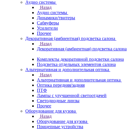
Аудио системы
Назад
Аудио системы
Динамики/твитеры
Сабвуферы
Усилители
Прочее
Декоративная (амбиентная) подсветка салона
Назад
Декоративная (амбиентная) подсветка салона
Комплекты декоративной подсветки салона
Подсветка отдельных элементов салона
Альтернативная и дополнительная оптика
Назад
Альтернативная и дополнительная оптика
Оптика передняя/задняя
ПТФ
Лампы с улучшенной светоотдачей
Светодиодные линзы
Прочее
Оборудование для кузова
Назад
Оборудование для кузова
Прицепные устройства