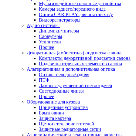
Мультимедийные головные устройства
Камеры заднего/переднего вида
Опция CAR PLAY для штатных г/у
Видеорегистраторы
Аудио системы
Динамики/твитеры
Сабвуферы
Усилители
Прочее
Декоративная (амбиентная) подсветка салона
Комплекты декоративной подсветки салона
Подсветка отдельных элементов салона
Альтернативная и дополнительная оптика
Оптика передняя/задняя
ПТФ
Лампы с улучшенной светоотдачей
Светодиодные линзы
Прочее
Оборудование для кузова
Прицепные устройства
Брызговики
Защита картера
Щетки стеклоочистителей
Защитные радиаторные сетки
Аэродинамические и декоративные элементы