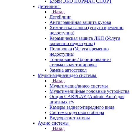
Блоки ЭКО НОРМАЛ СПОРТ
Детейлинг
Назад
Детейлинг
Антигравийная защита кузова
Химчистка салона (услуга временно
недоступна)
Керамическая защита ЛКП (Услуга
временно недоступна)
Полировка (Услуга временно
недоступна)
Тонирование / бронирование /
атермальная тонировка
Замена автостекол
Мультимедиа/видео системы
Назад
Мультимедиа/видео системы
Мультимедийные головные устройства
Опция CARPLAY (Android Auto) для
штатных г/у
Камеры заднего/переднего вида
Системы кругового обзора
Видеорегистраторы
Аудио системы
Назад