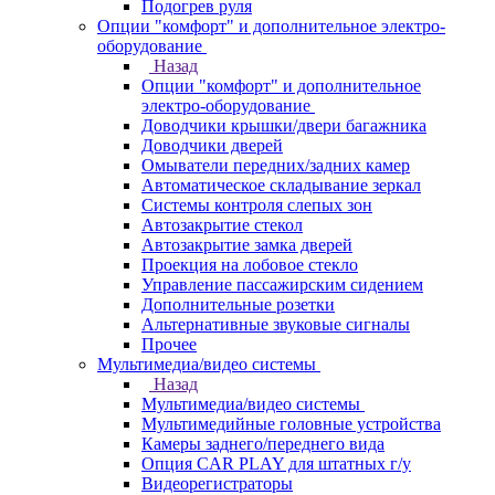
Подогрев руля
Опции "комфорт" и дополнительное электро-
оборудование
Назад
Опции "комфорт" и дополнительное
электро-оборудование
Доводчики крышки/двери багажника
Доводчики дверей
Омыватели передних/задних камер
Автоматическое складывание зеркал
Системы контроля слепых зон
Автозакрытие стекол
Автозакрытие замка дверей
Проекция на лобовое стекло
Управление пассажирским сидением
Дополнительные розетки
Альтернативные звуковые сигналы
Прочее
Мультимедиа/видео системы
Назад
Мультимедиа/видео системы
Мультимедийные головные устройства
Камеры заднего/переднего вида
Опция CAR PLAY для штатных г/у
Видеорегистраторы