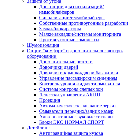
Защита от угона
Доп. опции для сигнализаций/
иммобилайзеров
Сигнализации/иммобилайзеры
Собственные противоугонные разработки
Замки-блокираторы
Маяки-закладки/системы мониторинга
Противоугонные комплексы
Шумоизоляция
Опции "комфорт" и дополнительное электро-
оборудование
Дополнительные розетки
Доводчики дверей
Доводчики крышки/двери багажника
Управление пассажирским сидением
Контроль уровня жидкости омывателя
Системы контроля слепых зон
Лепестки управления АКПП
Проекция
Автоматическое складывание зеркал
Омыватели передних/задних камер
Альтернативные звуковые сигналы
Блоки ЭКО НОРМАЛ СПОРТ
Детейлинг
Антигравийная защита кузова