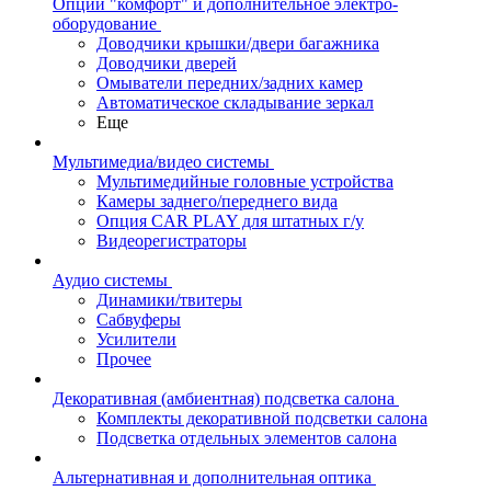
Опции "комфорт" и дополнительное электро-
оборудование
Доводчики крышки/двери багажника
Доводчики дверей
Омыватели передних/задних камер
Автоматическое складывание зеркал
Еще
Мультимедиа/видео системы
Мультимедийные головные устройства
Камеры заднего/переднего вида
Опция CAR PLAY для штатных г/у
Видеорегистраторы
Аудио системы
Динамики/твитеры
Сабвуферы
Усилители
Прочее
Декоративная (амбиентная) подсветка салона
Комплекты декоративной подсветки салона
Подсветка отдельных элементов салона
Альтернативная и дополнительная оптика