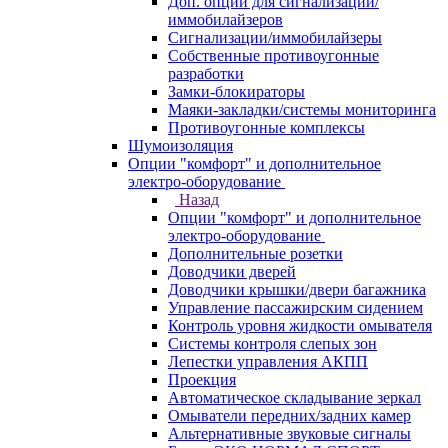
Доп. опции для сигнализаций/
иммобилайзеров
Сигнализации/иммобилайзеры
Собственные противоугонные
разработки
Замки-блокираторы
Маяки-закладки/системы мониторинга
Противоугонные комплексы
Шумоизоляция
Опции "комфорт" и дополнительное
электро-оборудование
Назад
Опции "комфорт" и дополнительное
электро-оборудование
Дополнительные розетки
Доводчики дверей
Доводчики крышки/двери багажника
Управление пассажирским сидением
Контроль уровня жидкости омывателя
Системы контроля слепых зон
Лепестки управления АКПП
Проекция
Автоматическое складывание зеркал
Омыватели передних/задних камер
Альтернативные звуковые сигналы