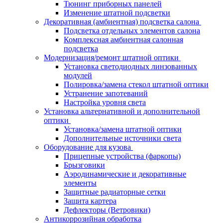
Тюнинг приборных панелей
Изменение штатной подсветки
Декоративная (амбиентная) подсветка салона
Подсветка отдельных элементов салона
Комплексная амбиентная салонная
подсветка
Модернизация/ремонт штатной оптики
Установка светодиодных линзованных
модулей
Полировка/замена стекол штатной оптики
Устранение запотеваний
Настройка уровня света
Установка альтернативной и дополнительной
оптики
Установка/замена штатной оптики
Дополнительные источники света
Оборудование для кузова
Прицепные устройства (фаркопы)
Брызговики
Аэродинамические и декоративные
элементы
Защитные радиаторные сетки
Защита картера
Дефлекторы (Ветровики)
Антикоррозийная обработка