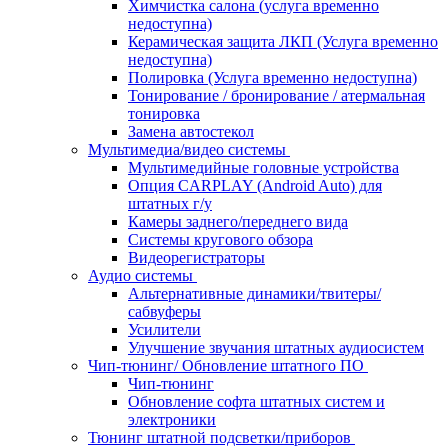
Химчистка салона (услуга временно
недоступна)
Керамическая защита ЛКП (Услуга временно
недоступна)
Полировка (Услуга временно недоступна)
Тонирование / бронирование / атермальная
тонировка
Замена автостекол
Мультимедиа/видео системы
Мультимедийные головные устройства
Опция CARPLAY (Android Auto) для
штатных г/у
Камеры заднего/переднего вида
Системы кругового обзора
Видеорегистраторы
Аудио системы
Альтернативные динамики/твитеры/
сабвуферы
Усилители
Улучшение звучания штатных аудиосистем
Чип-тюнинг/ Обновление штатного ПО
Чип-тюнинг
Обновление софта штатных систем и
электроники
Тюнинг штатной подсветки/приборов