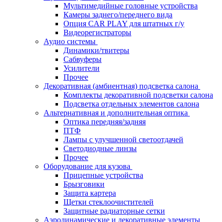
Мультимедийные головные устройства
Камеры заднего/переднего вида
Опция CAR PLAY для штатных г/у
Видеорегистраторы
Аудио системы
Динамики/твитеры
Сабвуферы
Усилители
Прочее
Декоративная (амбиентная) подсветка салона
Комплекты декоративной подсветки салона
Подсветка отдельных элементов салона
Альтернативная и дополнительная оптика
Оптика передняя/задняя
ПТФ
Лампы с улучшенной светоотдачей
Светодиодные линзы
Прочее
Оборудование для кузова
Прицепные устройства
Брызговики
Защита картера
Щетки стеклоочистителей
Защитные радиаторные сетки
Аэродинамические и декоративные элементы