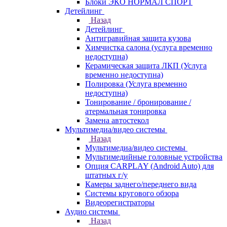
Блоки ЭКО НОРМАЛ СПОРТ
Детейлинг
Назад
Детейлинг
Антигравийная защита кузова
Химчистка салона (услуга временно
недоступна)
Керамическая защита ЛКП (Услуга
временно недоступна)
Полировка (Услуга временно
недоступна)
Тонирование / бронирование /
атермальная тонировка
Замена автостекол
Мультимедиа/видео системы
Назад
Мультимедиа/видео системы
Мультимедийные головные устройства
Опция CARPLAY (Android Auto) для
штатных г/у
Камеры заднего/переднего вида
Системы кругового обзора
Видеорегистраторы
Аудио системы
Назад