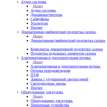
Аудио системы
Назад
Аудио системы
Динамики/твитеры
Сабвуферы
Усилители
Прочее
Декоративная (амбиентная) подсветка салона
Назад
Декоративная (амбиентная) подсветка салона
Комплекты декоративной подсветки салона
Подсветка отдельных элементов салона
Альтернативная и дополнительная оптика
Назад
Альтернативная и дополнительная оптика
Оптика передняя/задняя
ПТФ
Лампы с улучшенной светоотдачей
Светодиодные линзы
Прочее
Оборудование для кузова
Назад
Оборудование для кузова
Прицепные устройства