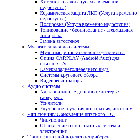
Химчистка салона (услуга временно
недоступна)
Керамическая защита ЛКП (Услуга временно
недоступна)
Полировка (Услуга временно недоступна)
Тонирование / бронирование / атермальная
тонировка
Замена автостекол
Мультимедиа/видео системы
Мультимедийные головные устройства
Опция CARPLAY (Android Auto) для
штатных г/у
Камеры заднего/переднего вида
Системы кругового обзора
Видеорегистраторы
Аудио системы
Альтернативные динамики/твитеры/
сабвуферы
Усилители
Улучшение звучания штатных аудиосистем
Чип-тюнинг/ Обновление штатного ПО
Чип-тюнинг
Обновление софта штатных систем и
электроники
Тюнинг штатной подсветки/приборов