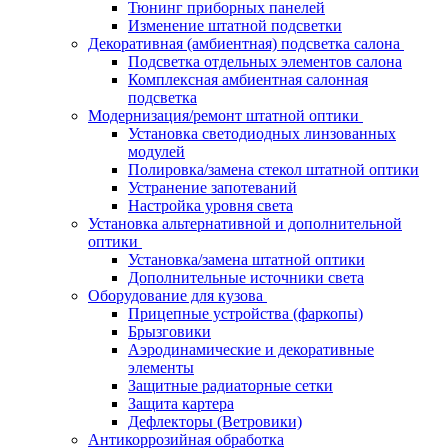
Тюнинг приборных панелей
Изменение штатной подсветки
Декоративная (амбиентная) подсветка салона
Подсветка отдельных элементов салона
Комплексная амбиентная салонная
подсветка
Модернизация/ремонт штатной оптики
Установка светодиодных линзованных
модулей
Полировка/замена стекол штатной оптики
Устранение запотеваний
Настройка уровня света
Установка альтернативной и дополнительной
оптики
Установка/замена штатной оптики
Дополнительные источники света
Оборудование для кузова
Прицепные устройства (фаркопы)
Брызговики
Аэродинамические и декоративные
элементы
Защитные радиаторные сетки
Защита картера
Дефлекторы (Ветровики)
Антикоррозийная обработка