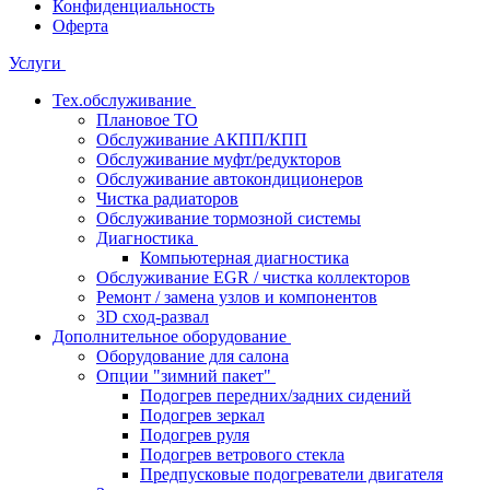
Конфиденциальность
Оферта
Услуги
Тех.обслуживание
Плановое ТО
Обслуживание АКПП/КПП
Обслуживание муфт/редукторов
Обслуживание автокондиционеров
Чистка радиаторов
Обслуживание тормозной системы
Диагностика
Компьютерная диагностика
Обслуживание EGR / чистка коллекторов
Ремонт / замена узлов и компонентов
3D сход-развал
Дополнительное оборудование
Оборудование для салона
Опции "зимний пакет"
Подогрев передних/задних сидений
Подогрев зеркал
Подогрев руля
Подогрев ветрового стекла
Предпусковые подогреватели двигателя