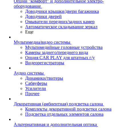
Опции "комфорт" и дополнительное электро-
оборудование
Доводчики крышки/двери багажника
Доводчики дверей
Омыватели передних/задних камер
Автоматическое складывание зеркал
Еще
Мультимедиа/видео системы
Мультимедийные головные устройства
Камеры заднего/переднего вида
Опция CAR PLAY для штатных г/у
Видеорегистраторы
Аудио системы
Динамики/твитеры
Сабвуферы
Усилители
Прочее
Декоративная (амбиентная) подсветка салона
Комплекты декоративной подсветки салона
Подсветка отдельных элементов салона
Альтернативная и дополнительная оптика