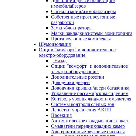
Доп. опции для сигнализаций/
иммобилайзеров
Сигнализации/иммобилайзеры
Собственные противоугонные
разработки
Замки-блокираторы
Маяки-закладки/системы мониторинга
Противоугонные комплексы
Шумоизоляция
Опции "комфорт" и дополнительное
электро-оборудование
Назад
Опции "комфорт" и дополнительное
электро-оборудование
Дополнительные розетки
Доводчики дверей
Доводчики крышки/двери багажника
Управление пассажирским сидением
Контроль уровня жидкости омывателя
Системы контроля слепых зон
Лепестки управления АКПП
Проекция
Автоматическое складывание зеркал
Омыватели передних/задних камер
Альтернативные звуковые сигналы