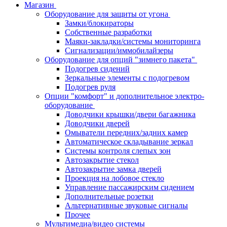
Магазин
Оборудование для защиты от угона
Замки/блокираторы
Собственные разработки
Маяки-закладки/системы мониторинга
Сигнализации/иммобилайзеры
Оборудование для опций "зимнего пакета"
Подогрев сидений
Зеркальные элементы с подогревом
Подогрев руля
Опции "комфорт" и дополнительное электро-
оборудование
Доводчики крышки/двери багажника
Доводчики дверей
Омыватели передних/задних камер
Автоматическое складывание зеркал
Системы контроля слепых зон
Автозакрытие стекол
Автозакрытие замка дверей
Проекция на лобовое стекло
Управление пассажирским сидением
Дополнительные розетки
Альтернативные звуковые сигналы
Прочее
Мультимедиа/видео системы