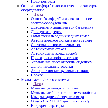
Подогрев руля
Опции "комфорт" и дополнительное электро-
оборудование
Назад
Опции "комфорт" и дополнительное
электро-оборудование
Доводчики крышки/двери багажника
Доводчики дверей
Омыватели передних/задних камер
Автоматическое складывание зеркал
Системы контроля слепых зон
Автозакрытие стекол
Автозакрытие замка дверей
Проекция на лобовое стекло
Управление пассажирским сидением
Дополнительные розетки
Альтернативные звуковые сигналы
Прочее
Мультимедиа/видео системы
Назад
Мультимедиа/видео системы
Мультимедийные головные устройства
Камеры заднего/переднего вида
Опция CAR PLAY для штатных г/у
Видеорегистраторы