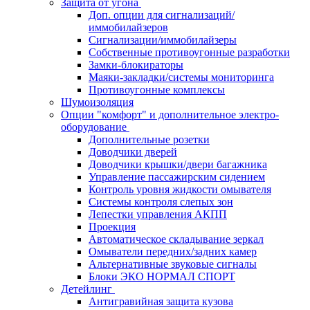
Защита от угона
Доп. опции для сигнализаций/
иммобилайзеров
Сигнализации/иммобилайзеры
Собственные противоугонные разработки
Замки-блокираторы
Маяки-закладки/системы мониторинга
Противоугонные комплексы
Шумоизоляция
Опции "комфорт" и дополнительное электро-
оборудование
Дополнительные розетки
Доводчики дверей
Доводчики крышки/двери багажника
Управление пассажирским сидением
Контроль уровня жидкости омывателя
Системы контроля слепых зон
Лепестки управления АКПП
Проекция
Автоматическое складывание зеркал
Омыватели передних/задних камер
Альтернативные звуковые сигналы
Блоки ЭКО НОРМАЛ СПОРТ
Детейлинг
Антигравийная защита кузова