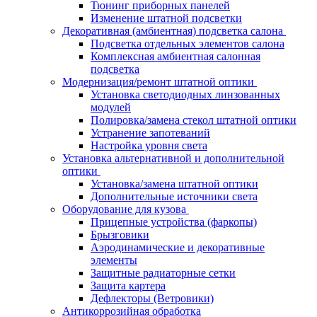
Тюнинг приборных панелей
Изменение штатной подсветки
Декоративная (амбиентная) подсветка салона
Подсветка отдельных элементов салона
Комплексная амбиентная салонная
подсветка
Модернизация/ремонт штатной оптики
Установка светодиодных линзованных
модулей
Полировка/замена стекол штатной оптики
Устранение запотеваний
Настройка уровня света
Установка альтернативной и дополнительной
оптики
Установка/замена штатной оптики
Дополнительные источники света
Оборудование для кузова
Прицепные устройства (фаркопы)
Брызговики
Аэродинамические и декоративные
элементы
Защитные радиаторные сетки
Защита картера
Дефлекторы (Ветровики)
Антикоррозийная обработка