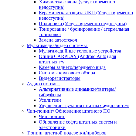
Химчистка салона (услуга временно
недоступна)
Керамическая защита ЛКП (Услуга временно
недоступна)
Полировка (Услуга временно недоступна)
Тонирование / бронирование / атермальная
тонировка
Замена автостекол
Мультимедиа/видео системы
Мультимедийные головные устройства
Опция CARPLAY (Android Auto) для
штатных г/у
Камеры заднего/переднего вида
Системы кругового обзора
Видеорегистраторы
Аудио системы
Альтернативные динамики/твитеры/
сабвуферы
Усилители
Улучшение звучания штатных аудиосистем
Чип-тюнинг/ Обновление штатного ПО
Чип-тюнинг
Обновление софта штатных систем и
электроники
Тюнинг штатной подсветки/приборов