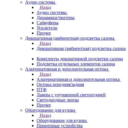
Аудио системы
Назад
Аудио системы
Динамики/твитеры
Сабвуферы
Усилители
Прочее
Декоративная (амбиентная) подсветка салона
Назад
Декоративная (амбиентная) подсветка салона
Комплекты декоративной подсветки салона
Подсветка отдельных элементов салона
Альтернативная и дополнительная оптика
Назад
Альтернативная и дополнительная оптика
Оптика передняя/задняя
ПТФ
Лампы с улучшенной светоотдачей
Светодиодные линзы
Прочее
Оборудование для кузова
Назад
Оборудование для кузова
Прицепные устройства