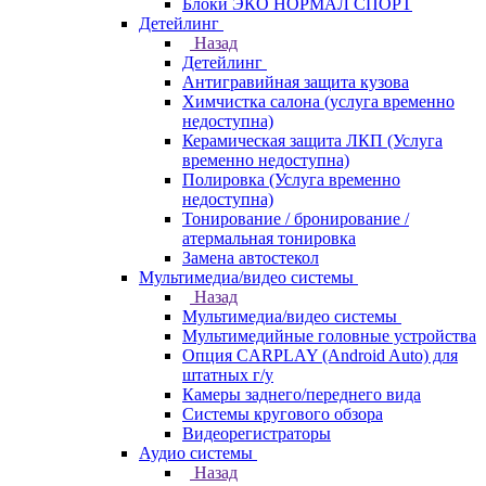
Блоки ЭКО НОРМАЛ СПОРТ
Детейлинг
Назад
Детейлинг
Антигравийная защита кузова
Химчистка салона (услуга временно
недоступна)
Керамическая защита ЛКП (Услуга
временно недоступна)
Полировка (Услуга временно
недоступна)
Тонирование / бронирование /
атермальная тонировка
Замена автостекол
Мультимедиа/видео системы
Назад
Мультимедиа/видео системы
Мультимедийные головные устройства
Опция CARPLAY (Android Auto) для
штатных г/у
Камеры заднего/переднего вида
Системы кругового обзора
Видеорегистраторы
Аудио системы
Назад