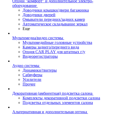
Опции "комфорт" и дополнительное электро-
оборудование
Доводчики крышки/двери багажника
Доводчики дверей
Омыватели передних/задних камер
Автоматическое складывание зеркал
Еще
Мультимедиа/видео системы
Мультимедийные головные устройства
Камеры заднего/переднего вида
Опция CAR PLAY для штатных г/у
Видеорегистраторы
Аудио системы
Динамики/твитеры
Сабвуферы
Усилители
Прочее
Декоративная (амбиентная) подсветка салона
Комплекты декоративной подсветки салона
Подсветка отдельных элементов салона
Альтернативная и дополнительная оптика