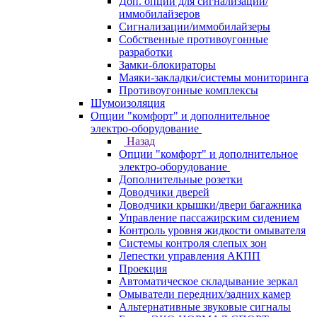
Доп. опции для сигнализаций/
иммобилайзеров
Сигнализации/иммобилайзеры
Собственные противоугонные
разработки
Замки-блокираторы
Маяки-закладки/системы мониторинга
Противоугонные комплексы
Шумоизоляция
Опции "комфорт" и дополнительное
электро-оборудование
Назад
Опции "комфорт" и дополнительное
электро-оборудование
Дополнительные розетки
Доводчики дверей
Доводчики крышки/двери багажника
Управление пассажирским сидением
Контроль уровня жидкости омывателя
Системы контроля слепых зон
Лепестки управления АКПП
Проекция
Автоматическое складывание зеркал
Омыватели передних/задних камер
Альтернативные звуковые сигналы