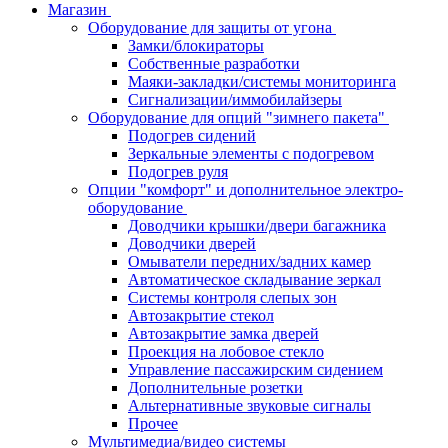
Магазин
Оборудование для защиты от угона
Замки/блокираторы
Собственные разработки
Маяки-закладки/системы мониторинга
Сигнализации/иммобилайзеры
Оборудование для опций "зимнего пакета"
Подогрев сидений
Зеркальные элементы с подогревом
Подогрев руля
Опции "комфорт" и дополнительное электро-
оборудование
Доводчики крышки/двери багажника
Доводчики дверей
Омыватели передних/задних камер
Автоматическое складывание зеркал
Системы контроля слепых зон
Автозакрытие стекол
Автозакрытие замка дверей
Проекция на лобовое стекло
Управление пассажирским сидением
Дополнительные розетки
Альтернативные звуковые сигналы
Прочее
Мультимедиа/видео системы