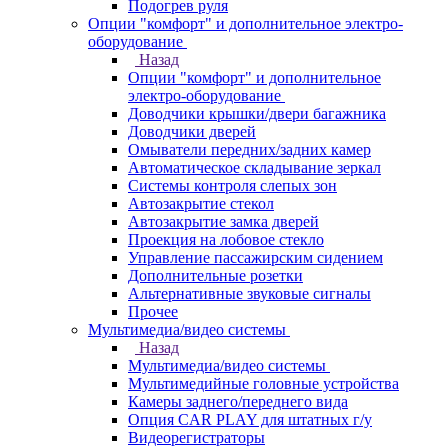
Подогрев руля
Опции "комфорт" и дополнительное электро-
оборудование
Назад
Опции "комфорт" и дополнительное
электро-оборудование
Доводчики крышки/двери багажника
Доводчики дверей
Омыватели передних/задних камер
Автоматическое складывание зеркал
Системы контроля слепых зон
Автозакрытие стекол
Автозакрытие замка дверей
Проекция на лобовое стекло
Управление пассажирским сидением
Дополнительные розетки
Альтернативные звуковые сигналы
Прочее
Мультимедиа/видео системы
Назад
Мультимедиа/видео системы
Мультимедийные головные устройства
Камеры заднего/переднего вида
Опция CAR PLAY для штатных г/у
Видеорегистраторы