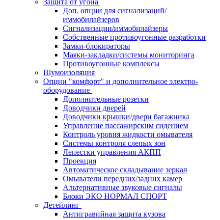
Защита от угона
Доп. опции для сигнализаций/
иммобилайзеров
Сигнализации/иммобилайзеры
Собственные противоугонные разработки
Замки-блокираторы
Маяки-закладки/системы мониторинга
Противоугонные комплексы
Шумоизоляция
Опции "комфорт" и дополнительное электро-
оборудование
Дополнительные розетки
Доводчики дверей
Доводчики крышки/двери багажника
Управление пассажирским сидением
Контроль уровня жидкости омывателя
Системы контроля слепых зон
Лепестки управления АКПП
Проекция
Автоматическое складывание зеркал
Омыватели передних/задних камер
Альтернативные звуковые сигналы
Блоки ЭКО НОРМАЛ СПОРТ
Детейлинг
Антигравийная защита кузова