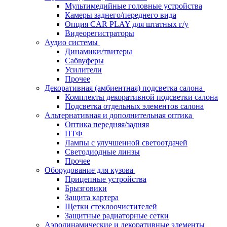
Мультимедийные головные устройства
Камеры заднего/переднего вида
Опция CAR PLAY для штатных г/у
Видеорегистраторы
Аудио системы
Динамики/твитеры
Сабвуферы
Усилители
Прочее
Декоративная (амбиентная) подсветка салона
Комплекты декоративной подсветки салона
Подсветка отдельных элементов салона
Альтернативная и дополнительная оптика
Оптика передняя/задняя
ПТФ
Лампы с улучшенной светоотдачей
Светодиодные линзы
Прочее
Оборудование для кузова
Прицепные устройства
Брызговики
Защита картера
Щетки стеклоочистителей
Защитные радиаторные сетки
Аэродинамические и декоративные элементы