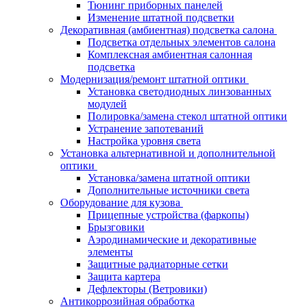
Тюнинг приборных панелей
Изменение штатной подсветки
Декоративная (амбиентная) подсветка салона
Подсветка отдельных элементов салона
Комплексная амбиентная салонная
подсветка
Модернизация/ремонт штатной оптики
Установка светодиодных линзованных
модулей
Полировка/замена стекол штатной оптики
Устранение запотеваний
Настройка уровня света
Установка альтернативной и дополнительной
оптики
Установка/замена штатной оптики
Дополнительные источники света
Оборудование для кузова
Прицепные устройства (фаркопы)
Брызговики
Аэродинамические и декоративные
элементы
Защитные радиаторные сетки
Защита картера
Дефлекторы (Ветровики)
Антикоррозийная обработка