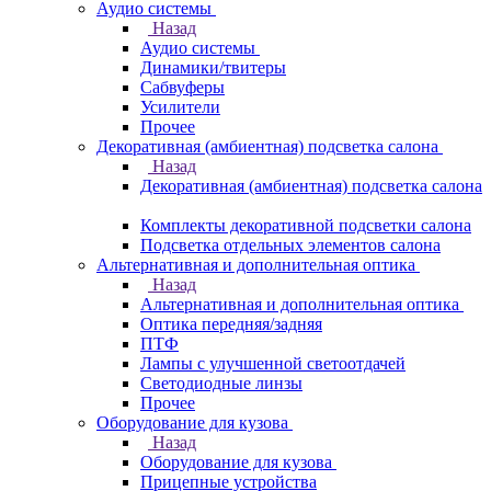
Аудио системы
Назад
Аудио системы
Динамики/твитеры
Сабвуферы
Усилители
Прочее
Декоративная (амбиентная) подсветка салона
Назад
Декоративная (амбиентная) подсветка салона
Комплекты декоративной подсветки салона
Подсветка отдельных элементов салона
Альтернативная и дополнительная оптика
Назад
Альтернативная и дополнительная оптика
Оптика передняя/задняя
ПТФ
Лампы с улучшенной светоотдачей
Светодиодные линзы
Прочее
Оборудование для кузова
Назад
Оборудование для кузова
Прицепные устройства