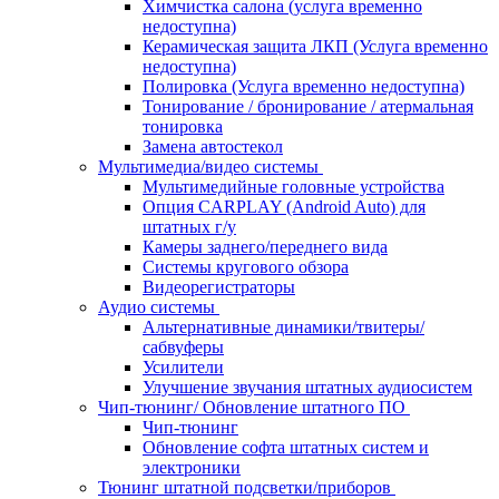
Химчистка салона (услуга временно
недоступна)
Керамическая защита ЛКП (Услуга временно
недоступна)
Полировка (Услуга временно недоступна)
Тонирование / бронирование / атермальная
тонировка
Замена автостекол
Мультимедиа/видео системы
Мультимедийные головные устройства
Опция CARPLAY (Android Auto) для
штатных г/у
Камеры заднего/переднего вида
Системы кругового обзора
Видеорегистраторы
Аудио системы
Альтернативные динамики/твитеры/
сабвуферы
Усилители
Улучшение звучания штатных аудиосистем
Чип-тюнинг/ Обновление штатного ПО
Чип-тюнинг
Обновление софта штатных систем и
электроники
Тюнинг штатной подсветки/приборов