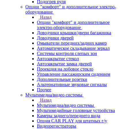
Подогрев руля
Опции "комфорт" и дополнительное электро-
оборудование
Назад
Опции "комфорт" и дополнительное
электро-оборудование
Доводчики крышки/двери багажника
Доводчики дверей
Омыватели передних/задних камер
Автоматическое складывание зеркал
Системы контроля слепых зон
Автозакрытие стекол
Автозакрытие замка дверей
Проекция на лобовое стекло
Управление пассажирским сидением
Дополнительные розетки
Альтернативные звуковые сигналы
Прочее
Мультимедиа/видео системы
Назад
Мультимедиа/видео системы
Мультимедийные головные устройства
Камеры заднего/переднего вида
Опция CAR PLAY для штатных г/у
Видеорегистраторы