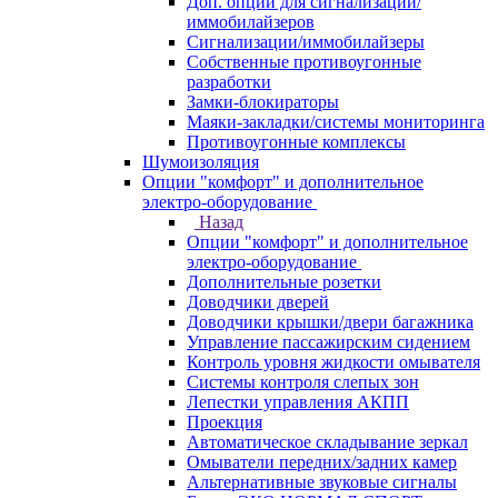
Доп. опции для сигнализаций/
иммобилайзеров
Сигнализации/иммобилайзеры
Собственные противоугонные
разработки
Замки-блокираторы
Маяки-закладки/системы мониторинга
Противоугонные комплексы
Шумоизоляция
Опции "комфорт" и дополнительное
электро-оборудование
Назад
Опции "комфорт" и дополнительное
электро-оборудование
Дополнительные розетки
Доводчики дверей
Доводчики крышки/двери багажника
Управление пассажирским сидением
Контроль уровня жидкости омывателя
Системы контроля слепых зон
Лепестки управления АКПП
Проекция
Автоматическое складывание зеркал
Омыватели передних/задних камер
Альтернативные звуковые сигналы