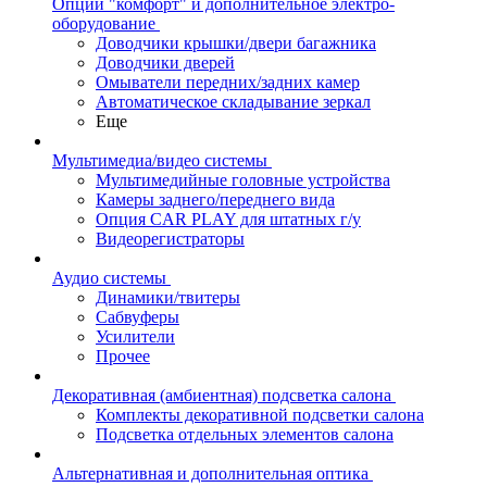
Опции "комфорт" и дополнительное электро-
оборудование
Доводчики крышки/двери багажника
Доводчики дверей
Омыватели передних/задних камер
Автоматическое складывание зеркал
Еще
Мультимедиа/видео системы
Мультимедийные головные устройства
Камеры заднего/переднего вида
Опция CAR PLAY для штатных г/у
Видеорегистраторы
Аудио системы
Динамики/твитеры
Сабвуферы
Усилители
Прочее
Декоративная (амбиентная) подсветка салона
Комплекты декоративной подсветки салона
Подсветка отдельных элементов салона
Альтернативная и дополнительная оптика