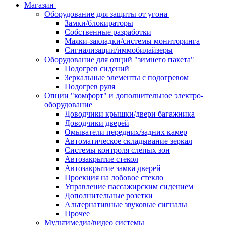
Магазин
Оборудование для защиты от угона
Замки/блокираторы
Собственные разработки
Маяки-закладки/системы мониторинга
Сигнализации/иммобилайзеры
Оборудование для опций "зимнего пакета"
Подогрев сидений
Зеркальные элементы с подогревом
Подогрев руля
Опции "комфорт" и дополнительное электро-
оборудование
Доводчики крышки/двери багажника
Доводчики дверей
Омыватели передних/задних камер
Автоматическое складывание зеркал
Системы контроля слепых зон
Автозакрытие стекол
Автозакрытие замка дверей
Проекция на лобовое стекло
Управление пассажирским сидением
Дополнительные розетки
Альтернативные звуковые сигналы
Прочее
Мультимедиа/видео системы