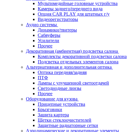
Мультимедийные головные устройства
Камеры заднего/переднего вида
Опция CAR PLAY для штатных г/у
Видеорегистраторы
Аудио системы
Динамики/твитеры
Сабвуферы
Усилители
Прочее
Декоративная (амбиентная) подсветка салона
Комплекты декоративной подсветки салона
Подсветка отдельных элементов салона
Альтернативная и дополнительная оптика
Оптика передняя/задняя
ПТФ
Лампы с улучшенной светоотдачей
Светодиодные линзы
Прочее
Оборудование для кузова
Прицепные устройства
Брызговики
Защита картера
Щетки стеклоочистителей
Защитные радиаторные сетки
Аэродинамические и декоративные элементы