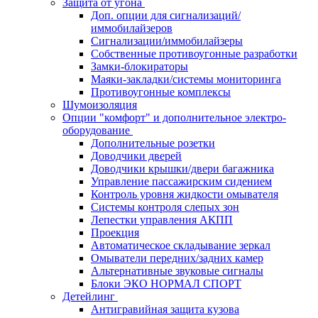
Защита от угона
Доп. опции для сигнализаций/
иммобилайзеров
Сигнализации/иммобилайзеры
Собственные противоугонные разработки
Замки-блокираторы
Маяки-закладки/системы мониторинга
Противоугонные комплексы
Шумоизоляция
Опции "комфорт" и дополнительное электро-
оборудование
Дополнительные розетки
Доводчики дверей
Доводчики крышки/двери багажника
Управление пассажирским сидением
Контроль уровня жидкости омывателя
Системы контроля слепых зон
Лепестки управления АКПП
Проекция
Автоматическое складывание зеркал
Омыватели передних/задних камер
Альтернативные звуковые сигналы
Блоки ЭКО НОРМАЛ СПОРТ
Детейлинг
Антигравийная защита кузова