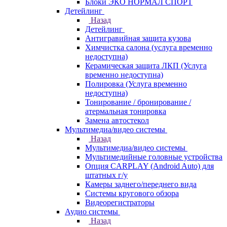
Блоки ЭКО НОРМАЛ СПОРТ
Детейлинг
Назад
Детейлинг
Антигравийная защита кузова
Химчистка салона (услуга временно
недоступна)
Керамическая защита ЛКП (Услуга
временно недоступна)
Полировка (Услуга временно
недоступна)
Тонирование / бронирование /
атермальная тонировка
Замена автостекол
Мультимедиа/видео системы
Назад
Мультимедиа/видео системы
Мультимедийные головные устройства
Опция CARPLAY (Android Auto) для
штатных г/у
Камеры заднего/переднего вида
Системы кругового обзора
Видеорегистраторы
Аудио системы
Назад