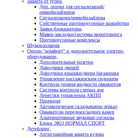
Защита от угона
Доп. опции для сигнализаций/
иммобилайзеров
Сигнализации/иммобилайзеры
Собственные противоугонные разработки
Замки-блокираторы
Маяки-закладки/системы мониторинга
Противоугонные комплексы
Шумоизоляция
Опции "комфорт" и дополнительное электро-
оборудование
Дополнительные розетки
Доводчики дверей
Доводчики крышки/двери багажника
Управление пассажирским сидением
Контроль уровня жидкости омывателя
Системы контроля слепых зон
Лепестки управления АКПП
Проекция
Автоматическое складывание зеркал
Омыватели передних/задних камер
Альтернативные звуковые сигналы
Блоки ЭКО НОРМАЛ СПОРТ
Детейлинг
Антигравийная защита кузова