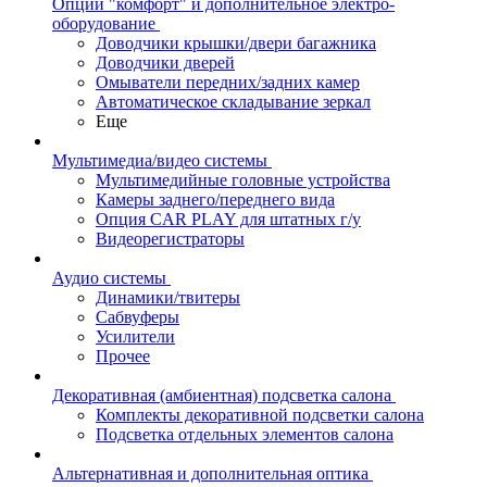
Опции "комфорт" и дополнительное электро-
оборудование
Доводчики крышки/двери багажника
Доводчики дверей
Омыватели передних/задних камер
Автоматическое складывание зеркал
Еще
Мультимедиа/видео системы
Мультимедийные головные устройства
Камеры заднего/переднего вида
Опция CAR PLAY для штатных г/у
Видеорегистраторы
Аудио системы
Динамики/твитеры
Сабвуферы
Усилители
Прочее
Декоративная (амбиентная) подсветка салона
Комплекты декоративной подсветки салона
Подсветка отдельных элементов салона
Альтернативная и дополнительная оптика