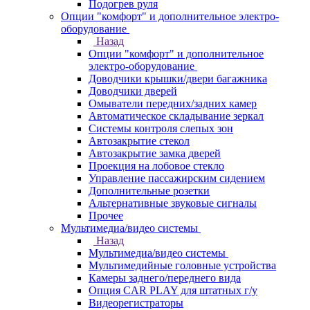
Подогрев руля
Опции "комфорт" и дополнительное электро-
оборудование
Назад
Опции "комфорт" и дополнительное
электро-оборудование
Доводчики крышки/двери багажника
Доводчики дверей
Омыватели передних/задних камер
Автоматическое складывание зеркал
Системы контроля слепых зон
Автозакрытие стекол
Автозакрытие замка дверей
Проекция на лобовое стекло
Управление пассажирским сидением
Дополнительные розетки
Альтернативные звуковые сигналы
Прочее
Мультимедиа/видео системы
Назад
Мультимедиа/видео системы
Мультимедийные головные устройства
Камеры заднего/переднего вида
Опция CAR PLAY для штатных г/у
Видеорегистраторы