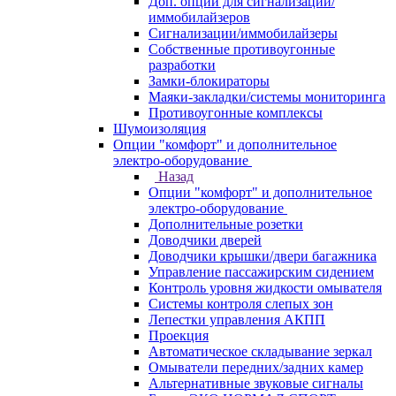
Доп. опции для сигнализаций/
иммобилайзеров
Сигнализации/иммобилайзеры
Собственные противоугонные
разработки
Замки-блокираторы
Маяки-закладки/системы мониторинга
Противоугонные комплексы
Шумоизоляция
Опции "комфорт" и дополнительное
электро-оборудование
Назад
Опции "комфорт" и дополнительное
электро-оборудование
Дополнительные розетки
Доводчики дверей
Доводчики крышки/двери багажника
Управление пассажирским сидением
Контроль уровня жидкости омывателя
Системы контроля слепых зон
Лепестки управления АКПП
Проекция
Автоматическое складывание зеркал
Омыватели передних/задних камер
Альтернативные звуковые сигналы