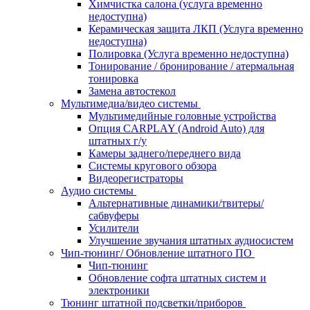
Химчистка салона (услуга временно
недоступна)
Керамическая защита ЛКП (Услуга временно
недоступна)
Полировка (Услуга временно недоступна)
Тонирование / бронирование / атермальная
тонировка
Замена автостекол
Мультимедиа/видео системы
Мультимедийные головные устройства
Опция CARPLAY (Android Auto) для
штатных г/у
Камеры заднего/переднего вида
Системы кругового обзора
Видеорегистраторы
Аудио системы
Альтернативные динамики/твитеры/
сабвуферы
Усилители
Улучшение звучания штатных аудиосистем
Чип-тюнинг/ Обновление штатного ПО
Чип-тюнинг
Обновление софта штатных систем и
электроники
Тюнинг штатной подсветки/приборов