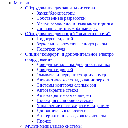
Магазин
Оборудование для защиты от угона
Замки/блокираторы
Собственные разработки
Маяки-закладки/системы мониторинга
Сигнализации/иммобилайзеры
Оборудование для опций "зимнего пакета"
Подогрев сидений
Зеркальные элементы с подогревом
Подогрев руля
Опции "комфорт" и дополнительное электро-
оборудование
Доводчики крышки/двери багажника
Доводчики дверей
Омыватели передних/задних камер
Автоматическое складывание зеркал
Системы контроля слепых зон
Автозакрытие стекол
Автозакрытие замка дверей
Проекция на лобовое стекло
Управление пассажирским сидением
Дополнительные розетки
Альтернативные звуковые сигналы
Прочее
Мультимедиа/видео системы