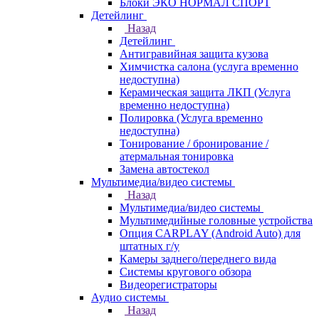
Блоки ЭКО НОРМАЛ СПОРТ
Детейлинг
Назад
Детейлинг
Антигравийная защита кузова
Химчистка салона (услуга временно
недоступна)
Керамическая защита ЛКП (Услуга
временно недоступна)
Полировка (Услуга временно
недоступна)
Тонирование / бронирование /
атермальная тонировка
Замена автостекол
Мультимедиа/видео системы
Назад
Мультимедиа/видео системы
Мультимедийные головные устройства
Опция CARPLAY (Android Auto) для
штатных г/у
Камеры заднего/переднего вида
Системы кругового обзора
Видеорегистраторы
Аудио системы
Назад