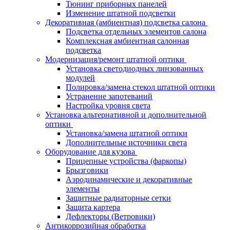
Тюнинг приборных панелей
Изменение штатной подсветки
Декоративная (амбиентная) подсветка салона
Подсветка отдельных элементов салона
Комплексная амбиентная салонная
подсветка
Модернизация/ремонт штатной оптики
Установка светодиодных линзованных
модулей
Полировка/замена стекол штатной оптики
Устранение запотеваний
Настройка уровня света
Установка альтернативной и дополнительной
оптики
Установка/замена штатной оптики
Дополнительные источники света
Оборудование для кузова
Прицепные устройства (фаркопы)
Брызговики
Аэродинамические и декоративные
элементы
Защитные радиаторные сетки
Защита картера
Дефлекторы (Ветровики)
Антикоррозийная обработка