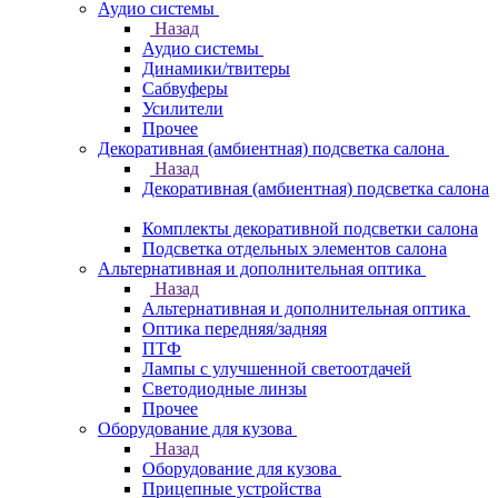
Аудио системы
Назад
Аудио системы
Динамики/твитеры
Сабвуферы
Усилители
Прочее
Декоративная (амбиентная) подсветка салона
Назад
Декоративная (амбиентная) подсветка салона
Комплекты декоративной подсветки салона
Подсветка отдельных элементов салона
Альтернативная и дополнительная оптика
Назад
Альтернативная и дополнительная оптика
Оптика передняя/задняя
ПТФ
Лампы с улучшенной светоотдачей
Светодиодные линзы
Прочее
Оборудование для кузова
Назад
Оборудование для кузова
Прицепные устройства