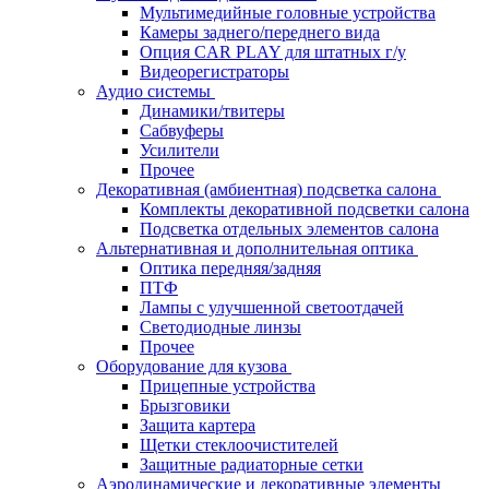
Мультимедийные головные устройства
Камеры заднего/переднего вида
Опция CAR PLAY для штатных г/у
Видеорегистраторы
Аудио системы
Динамики/твитеры
Сабвуферы
Усилители
Прочее
Декоративная (амбиентная) подсветка салона
Комплекты декоративной подсветки салона
Подсветка отдельных элементов салона
Альтернативная и дополнительная оптика
Оптика передняя/задняя
ПТФ
Лампы с улучшенной светоотдачей
Светодиодные линзы
Прочее
Оборудование для кузова
Прицепные устройства
Брызговики
Защита картера
Щетки стеклоочистителей
Защитные радиаторные сетки
Аэродинамические и декоративные элементы