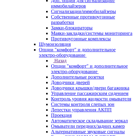
Доп. опции для сигнализаций/
иммобилайзеров
Сигнализации/иммобилайзеры
Собственные противоугонные
разработки
Замки-блокираторы
Маяки-закладки/системы мониторинга
Противоугонные комплексы
Шумоизоляция
Опции "комфорт" и дополнительное
электро-оборудование
Назад
Опции "комфорт" и дополнительное
электро-оборудование
Дополнительные розетки
Доводчики дверей
Доводчики крышки/двери багажника
Управление пассажирским сидением
Контроль уровня жидкости омывателя
Системы контроля слепых зон
Лепестки управления АКПП
Проекция
Автоматическое складывание зеркал
Омыватели передних/задних камер
Альтернативные звуковые сигналы