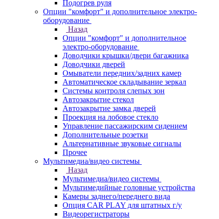
Подогрев руля
Опции "комфорт" и дополнительное электро-
оборудование
Назад
Опции "комфорт" и дополнительное
электро-оборудование
Доводчики крышки/двери багажника
Доводчики дверей
Омыватели передних/задних камер
Автоматическое складывание зеркал
Системы контроля слепых зон
Автозакрытие стекол
Автозакрытие замка дверей
Проекция на лобовое стекло
Управление пассажирским сидением
Дополнительные розетки
Альтернативные звуковые сигналы
Прочее
Мультимедиа/видео системы
Назад
Мультимедиа/видео системы
Мультимедийные головные устройства
Камеры заднего/переднего вида
Опция CAR PLAY для штатных г/у
Видеорегистраторы