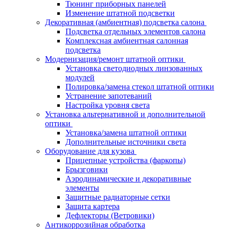
Тюнинг приборных панелей
Изменение штатной подсветки
Декоративная (амбиентная) подсветка салона
Подсветка отдельных элементов салона
Комплексная амбиентная салонная
подсветка
Модернизация/ремонт штатной оптики
Установка светодиодных линзованных
модулей
Полировка/замена стекол штатной оптики
Устранение запотеваний
Настройка уровня света
Установка альтернативной и дополнительной
оптики
Установка/замена штатной оптики
Дополнительные источники света
Оборудование для кузова
Прицепные устройства (фаркопы)
Брызговики
Аэродинамические и декоративные
элементы
Защитные радиаторные сетки
Защита картера
Дефлекторы (Ветровики)
Антикоррозийная обработка