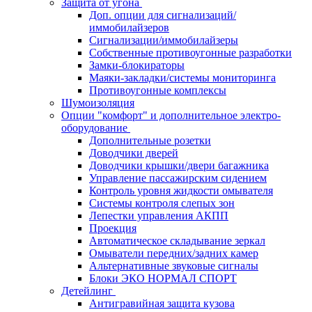
Защита от угона
Доп. опции для сигнализаций/
иммобилайзеров
Сигнализации/иммобилайзеры
Собственные противоугонные разработки
Замки-блокираторы
Маяки-закладки/системы мониторинга
Противоугонные комплексы
Шумоизоляция
Опции "комфорт" и дополнительное электро-
оборудование
Дополнительные розетки
Доводчики дверей
Доводчики крышки/двери багажника
Управление пассажирским сидением
Контроль уровня жидкости омывателя
Системы контроля слепых зон
Лепестки управления АКПП
Проекция
Автоматическое складывание зеркал
Омыватели передних/задних камер
Альтернативные звуковые сигналы
Блоки ЭКО НОРМАЛ СПОРТ
Детейлинг
Антигравийная защита кузова