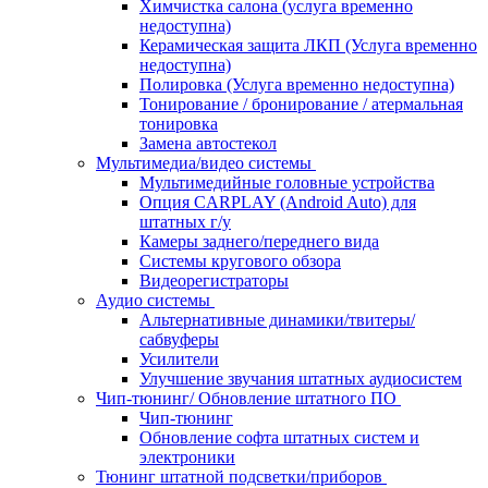
Химчистка салона (услуга временно
недоступна)
Керамическая защита ЛКП (Услуга временно
недоступна)
Полировка (Услуга временно недоступна)
Тонирование / бронирование / атермальная
тонировка
Замена автостекол
Мультимедиа/видео системы
Мультимедийные головные устройства
Опция CARPLAY (Android Auto) для
штатных г/у
Камеры заднего/переднего вида
Системы кругового обзора
Видеорегистраторы
Аудио системы
Альтернативные динамики/твитеры/
сабвуферы
Усилители
Улучшение звучания штатных аудиосистем
Чип-тюнинг/ Обновление штатного ПО
Чип-тюнинг
Обновление софта штатных систем и
электроники
Тюнинг штатной подсветки/приборов