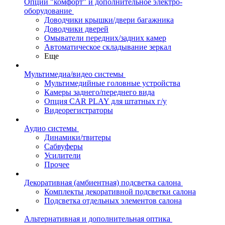
Опции "комфорт" и дополнительное электро-
оборудование
Доводчики крышки/двери багажника
Доводчики дверей
Омыватели передних/задних камер
Автоматическое складывание зеркал
Еще
Мультимедиа/видео системы
Мультимедийные головные устройства
Камеры заднего/переднего вида
Опция CAR PLAY для штатных г/у
Видеорегистраторы
Аудио системы
Динамики/твитеры
Сабвуферы
Усилители
Прочее
Декоративная (амбиентная) подсветка салона
Комплекты декоративной подсветки салона
Подсветка отдельных элементов салона
Альтернативная и дополнительная оптика