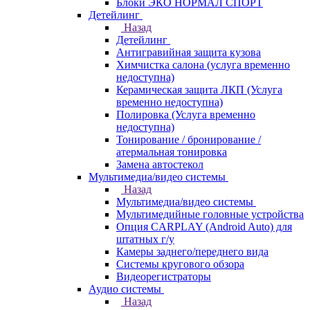
Блоки ЭКО НОРМАЛ СПОРТ
Детейлинг
Назад
Детейлинг
Антигравийная защита кузова
Химчистка салона (услуга временно
недоступна)
Керамическая защита ЛКП (Услуга
временно недоступна)
Полировка (Услуга временно
недоступна)
Тонирование / бронирование /
атермальная тонировка
Замена автостекол
Мультимедиа/видео системы
Назад
Мультимедиа/видео системы
Мультимедийные головные устройства
Опция CARPLAY (Android Auto) для
штатных г/у
Камеры заднего/переднего вида
Системы кругового обзора
Видеорегистраторы
Аудио системы
Назад