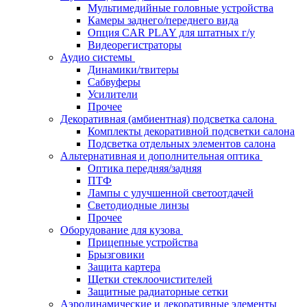
Мультимедийные головные устройства
Камеры заднего/переднего вида
Опция CAR PLAY для штатных г/у
Видеорегистраторы
Аудио системы
Динамики/твитеры
Сабвуферы
Усилители
Прочее
Декоративная (амбиентная) подсветка салона
Комплекты декоративной подсветки салона
Подсветка отдельных элементов салона
Альтернативная и дополнительная оптика
Оптика передняя/задняя
ПТФ
Лампы с улучшенной светоотдачей
Светодиодные линзы
Прочее
Оборудование для кузова
Прицепные устройства
Брызговики
Защита картера
Щетки стеклоочистителей
Защитные радиаторные сетки
Аэродинамические и декоративные элементы