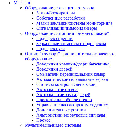
Магазин
Оборудование для защиты от угона
Замки/блокираторы
Собственные разработки
Маяки-закладки/системы мониторинга
Сигнализации/иммобилайзеры
Оборудование для опций "зимнего пакета"
Подогрев сидений
Зеркальные элементы с подогревом
Подогрев руля
Опции "комфорт" и дополнительное электро-
оборудование
Доводчики крышки/двери багажника
Доводчики дверей
Омыватели передних/задних камер
Автоматическое складывание зеркал
Системы контроля слепых зон
Автозакрытие стекол
Автозакрытие замка дверей
Проекция на лобовое стекло
Управление пассажирским сидением
Дополнительные розетки
Альтернативные звуковые сигналы
Прочее
Мультимедиа/видео системы