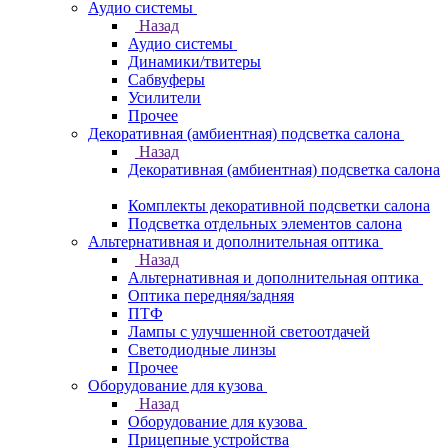
Аудио системы
Назад
Аудио системы
Динамики/твитеры
Сабвуферы
Усилители
Прочее
Декоративная (амбиентная) подсветка салона
Назад
Декоративная (амбиентная) подсветка салона
Комплекты декоративной подсветки салона
Подсветка отдельных элементов салона
Альтернативная и дополнительная оптика
Назад
Альтернативная и дополнительная оптика
Оптика передняя/задняя
ПТФ
Лампы с улучшенной светоотдачей
Светодиодные линзы
Прочее
Оборудование для кузова
Назад
Оборудование для кузова
Прицепные устройства