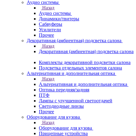
Аудио системы
Назад
Аудио системы
Динамики/твитеры
Сабвуферы
Усилители
Прочее
Декоративная (амбиентная) подсветка салона
Назад
Декоративная (амбиентная) подсветка салона
Комплекты декоративной подсветки салона
Подсветка отдельных элементов салона
Альтернативная и дополнительная оптика
Назад
Альтернативная и дополнительная оптика
Оптика передняя/задняя
ПТФ
Лампы с улучшенной светоотдачей
Светодиодные линзы
Прочее
Оборудование для кузова
Назад
Оборудование для кузова
Прицепные устройства