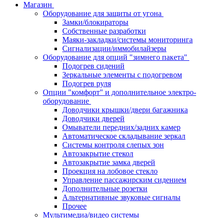
Магазин
Оборудование для защиты от угона
Замки/блокираторы
Собственные разработки
Маяки-закладки/системы мониторинга
Сигнализации/иммобилайзеры
Оборудование для опций "зимнего пакета"
Подогрев сидений
Зеркальные элементы с подогревом
Подогрев руля
Опции "комфорт" и дополнительное электро-
оборудование
Доводчики крышки/двери багажника
Доводчики дверей
Омыватели передних/задних камер
Автоматическое складывание зеркал
Системы контроля слепых зон
Автозакрытие стекол
Автозакрытие замка дверей
Проекция на лобовое стекло
Управление пассажирским сидением
Дополнительные розетки
Альтернативные звуковые сигналы
Прочее
Мультимедиа/видео системы