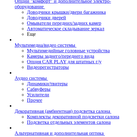
Опции "комфорт" и дополнительное электро-
оборудование
Доводчики крышки/двери багажника
Доводчики дверей
Омыватели передних/задних камер
Автоматическое складывание зеркал
Еще
Мультимедиа/видео системы
Мультимедийные головные устройства
Камеры заднего/переднего вида
Опция CAR PLAY для штатных г/у
Видеорегистраторы
Аудио системы
Динамики/твитеры
Сабвуферы
Усилители
Прочее
Декоративная (амбиентная) подсветка салона
Комплекты декоративной подсветки салона
Подсветка отдельных элементов салона
Альтернативная и дополнительная оптика