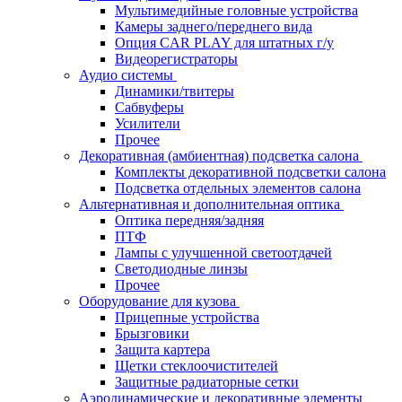
Мультимедийные головные устройства
Камеры заднего/переднего вида
Опция CAR PLAY для штатных г/у
Видеорегистраторы
Аудио системы
Динамики/твитеры
Сабвуферы
Усилители
Прочее
Декоративная (амбиентная) подсветка салона
Комплекты декоративной подсветки салона
Подсветка отдельных элементов салона
Альтернативная и дополнительная оптика
Оптика передняя/задняя
ПТФ
Лампы с улучшенной светоотдачей
Светодиодные линзы
Прочее
Оборудование для кузова
Прицепные устройства
Брызговики
Защита картера
Щетки стеклоочистителей
Защитные радиаторные сетки
Аэродинамические и декоративные элементы