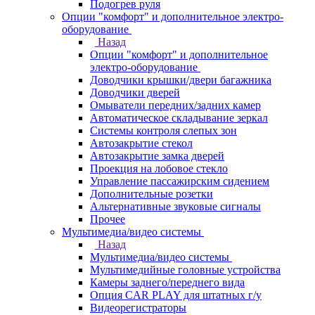
Подогрев руля
Опции "комфорт" и дополнительное электро-
оборудование
Назад
Опции "комфорт" и дополнительное
электро-оборудование
Доводчики крышки/двери багажника
Доводчики дверей
Омыватели передних/задних камер
Автоматическое складывание зеркал
Системы контроля слепых зон
Автозакрытие стекол
Автозакрытие замка дверей
Проекция на лобовое стекло
Управление пассажирским сидением
Дополнительные розетки
Альтернативные звуковые сигналы
Прочее
Мультимедиа/видео системы
Назад
Мультимедиа/видео системы
Мультимедийные головные устройства
Камеры заднего/переднего вида
Опция CAR PLAY для штатных г/у
Видеорегистраторы