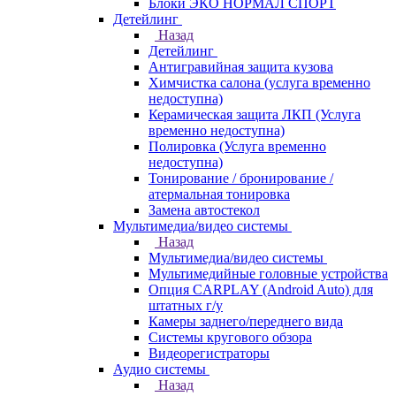
Блоки ЭКО НОРМАЛ СПОРТ
Детейлинг
Назад
Детейлинг
Антигравийная защита кузова
Химчистка салона (услуга временно
недоступна)
Керамическая защита ЛКП (Услуга
временно недоступна)
Полировка (Услуга временно
недоступна)
Тонирование / бронирование /
атермальная тонировка
Замена автостекол
Мультимедиа/видео системы
Назад
Мультимедиа/видео системы
Мультимедийные головные устройства
Опция CARPLAY (Android Auto) для
штатных г/у
Камеры заднего/переднего вида
Системы кругового обзора
Видеорегистраторы
Аудио системы
Назад