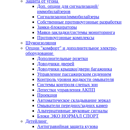
Защита от угона
Доп. опции для сигнализаций/
иммобилайзеров
Сигнализации/иммобилайзеры
Собственные противоугонные разработки
Замки-блокираторы
Маяки-закладки/системы мониторинга
Противоугонные комплексы
Шумоизоляция
Опции "комфорт" и дополнительное электро-
оборудование
Дополнительные розетки
Доводчики дверей
Доводчики крышки/двери багажника
Управление пассажирским сидением
Контроль уровня жидкости омывателя
Системы контроля слепых зон
Лепестки управления АКПП
Проекция
Автоматическое складывание зеркал
Омыватели передних/задних камер
Альтернативные звуковые сигналы
Блоки ЭКО НОРМАЛ СПОРТ
Детейлинг
Антигравийная защита кузова