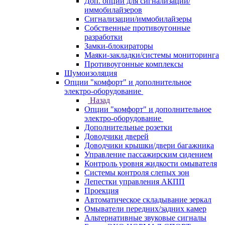
Доп. опции для сигнализаций/
иммобилайзеров
Сигнализации/иммобилайзеры
Собственные противоугонные
разработки
Замки-блокираторы
Маяки-закладки/системы мониторинга
Противоугонные комплексы
Шумоизоляция
Опции "комфорт" и дополнительное
электро-оборудование
Назад
Опции "комфорт" и дополнительное
электро-оборудование
Дополнительные розетки
Доводчики дверей
Доводчики крышки/двери багажника
Управление пассажирским сидением
Контроль уровня жидкости омывателя
Системы контроля слепых зон
Лепестки управления АКПП
Проекция
Автоматическое складывание зеркал
Омыватели передних/задних камер
Альтернативные звуковые сигналы