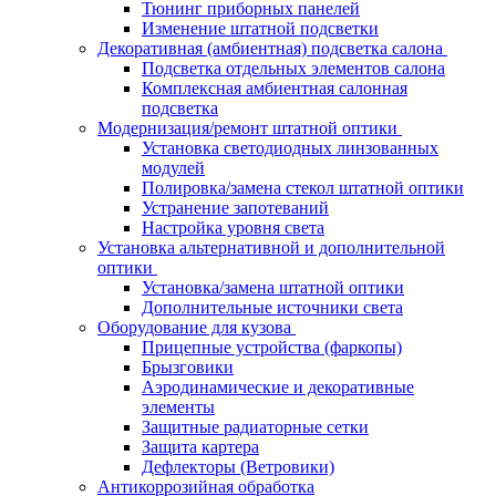
Тюнинг приборных панелей
Изменение штатной подсветки
Декоративная (амбиентная) подсветка салона
Подсветка отдельных элементов салона
Комплексная амбиентная салонная
подсветка
Модернизация/ремонт штатной оптики
Установка светодиодных линзованных
модулей
Полировка/замена стекол штатной оптики
Устранение запотеваний
Настройка уровня света
Установка альтернативной и дополнительной
оптики
Установка/замена штатной оптики
Дополнительные источники света
Оборудование для кузова
Прицепные устройства (фаркопы)
Брызговики
Аэродинамические и декоративные
элементы
Защитные радиаторные сетки
Защита картера
Дефлекторы (Ветровики)
Антикоррозийная обработка