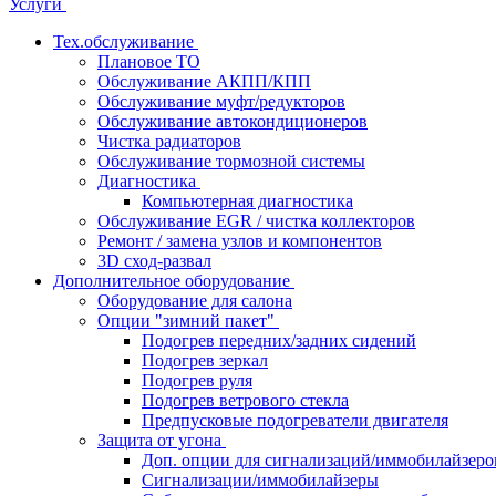
Услуги
Тех.обслуживание
Плановое ТО
Обслуживание АКПП/КПП
Обслуживание муфт/редукторов
Обслуживание автокондиционеров
Чистка радиаторов
Обслуживание тормозной системы
Диагностика
Компьютерная диагностика
Обслуживание EGR / чистка коллекторов
Ремонт / замена узлов и компонентов
3D сход-развал
Дополнительное оборудование
Оборудование для салона
Опции "зимний пакет"
Подогрев передних/задних сидений
Подогрев зеркал
Подогрев руля
Подогрев ветрового стекла
Предпусковые подогреватели двигателя
Защита от угона
Доп. опции для сигнализаций/иммобилайзеро
Сигнализации/иммобилайзеры