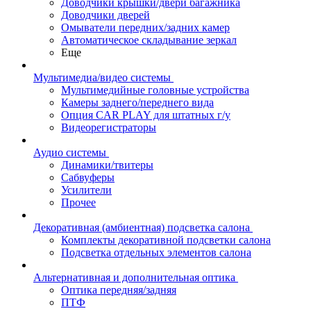
Доводчики крышки/двери багажника
Доводчики дверей
Омыватели передних/задних камер
Автоматическое складывание зеркал
Еще
Мультимедиа/видео системы
Мультимедийные головные устройства
Камеры заднего/переднего вида
Опция CAR PLAY для штатных г/у
Видеорегистраторы
Аудио системы
Динамики/твитеры
Сабвуферы
Усилители
Прочее
Декоративная (амбиентная) подсветка салона
Комплекты декоративной подсветки салона
Подсветка отдельных элементов салона
Альтернативная и дополнительная оптика
Оптика передняя/задняя
ПТФ