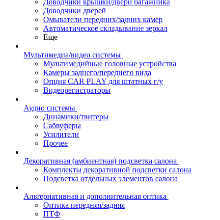
Доводчики крышки/двери багажника
Доводчики дверей
Омыватели передних/задних камер
Автоматическое складывание зеркал
Еще
Мультимедиа/видео системы
Мультимедийные головные устройства
Камеры заднего/переднего вида
Опция CAR PLAY для штатных г/у
Видеорегистраторы
Аудио системы
Динамики/твитеры
Сабвуферы
Усилители
Прочее
Декоративная (амбиентная) подсветка салона
Комплекты декоративной подсветки салона
Подсветка отдельных элементов салона
Альтернативная и дополнительная оптика
Оптика передняя/задняя
ПТФ