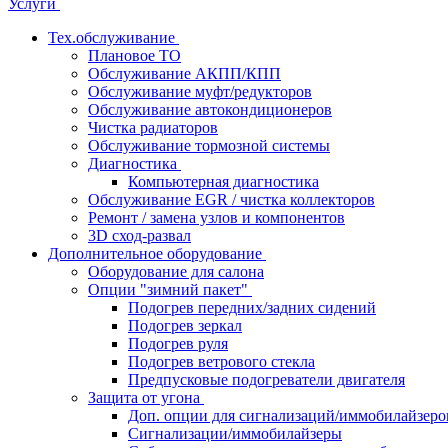
Услуги
Тех.обслуживание
Плановое ТО
Обслуживание АКПП/КПП
Обслуживание муфт/редукторов
Обслуживание автокондиционеров
Чистка радиаторов
Обслуживание тормозной системы
Диагностика
Компьютерная диагностика
Обслуживание EGR / чистка коллекторов
Ремонт / замена узлов и компонентов
3D сход-развал
Дополнительное оборудование
Оборудование для салона
Опции "зимний пакет"
Подогрев передних/задних сидений
Подогрев зеркал
Подогрев руля
Подогрев ветрового стекла
Предпусковые подогреватели двигателя
Защита от угона
Доп. опции для сигнализаций/иммобилайзеро
Сигнализации/иммобилайзеры