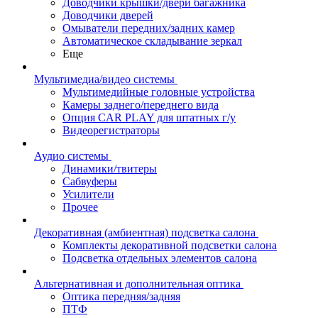
Доводчики крышки/двери багажника
Доводчики дверей
Омыватели передних/задних камер
Автоматическое складывание зеркал
Еще
Мультимедиа/видео системы
Мультимедийные головные устройства
Камеры заднего/переднего вида
Опция CAR PLAY для штатных г/у
Видеорегистраторы
Аудио системы
Динамики/твитеры
Сабвуферы
Усилители
Прочее
Декоративная (амбиентная) подсветка салона
Комплекты декоративной подсветки салона
Подсветка отдельных элементов салона
Альтернативная и дополнительная оптика
Оптика передняя/задняя
ПТФ