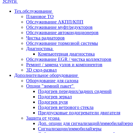
Услуги
Тех.обслуживание
Плановое ТО
Обслуживание АКПП/КПП
Обслуживание муфт/редукторов
Обслуживание автокондиционеров
Чистка радиаторов
Обслуживание тормозной системы
Диагностика
Компьютерная диагностика
Обслуживание EGR / чистка коллекторов
Ремонт / замена узлов и компонентов
3D сход-развал
Дополнительное оборудование
Оборудование для салона
Опции "зимний пакет"
Подогрев передних/задних сидений
Подогрев зеркал
Подогрев руля
Подогрев ветрового стекла
Предпусковые подогреватели двигателя
Защита от угона
Доп. опции для сигнализаций/иммобилайзеро
Сигнализации/иммобилайзеры