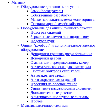
Магазин
Оборудование для защиты от угона
Замки/блокираторы
Собственные разработки
Маяки-закладки/системы мониторинга
Сигнализации/иммобилайзеры
Оборудование для опций "зимнего пакета"
Подогрев сидений
Зеркальные элементы с подогревом
Подогрев руля
Опции "комфорт" и дополнительное электро-
оборудование
Доводчики крышки/двери багажника
Доводчики дверей
Омыватели передних/задних камер
Автоматическое складывание зеркал
Системы контроля слепых зон
Автозакрытие стекол
Автозакрытие замка дверей
Проекция на лобовое стекло
Управление пассажирским сидением
Дополнительные розетки
Альтернативные звуковые сигналы
Прочее
Мультимедиа/видео системы