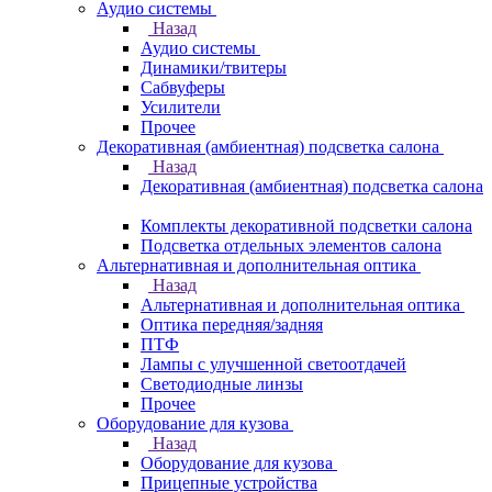
Аудио системы
Назад
Аудио системы
Динамики/твитеры
Сабвуферы
Усилители
Прочее
Декоративная (амбиентная) подсветка салона
Назад
Декоративная (амбиентная) подсветка салона
Комплекты декоративной подсветки салона
Подсветка отдельных элементов салона
Альтернативная и дополнительная оптика
Назад
Альтернативная и дополнительная оптика
Оптика передняя/задняя
ПТФ
Лампы с улучшенной светоотдачей
Светодиодные линзы
Прочее
Оборудование для кузова
Назад
Оборудование для кузова
Прицепные устройства