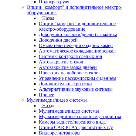
Подогрев руля
Опции "комфорт" и дополнительное электро-
оборудование
Назад
Опции "комфорт" и дополнительное
электро-оборудование
Доводчики крышки/двери багажника
Доводчики дверей
Омыватели передних/задних камер
Автоматическое складывание зеркал
Системы контроля слепых зон
Автозакрытие стекол
Автозакрытие замка дверей
Проекция на лобовое стекло
Управление пассажирским сидением
Дополнительные розетки
Альтернативные звуковые сигналы
Прочее
Мультимедиа/видео системы
Назад
Мультимедиа/видео системы
Мультимедийные головные устройства
Камеры заднего/переднего вида
Опция CAR PLAY для штатных г/у
Видеорегистраторы