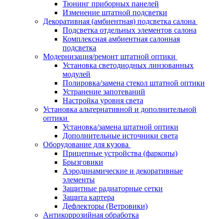
Тюнинг приборных панелей
Изменение штатной подсветки
Декоративная (амбиентная) подсветка салона
Подсветка отдельных элементов салона
Комплексная амбиентная салонная
подсветка
Модернизация/ремонт штатной оптики
Установка светодиодных линзованных
модулей
Полировка/замена стекол штатной оптики
Устранение запотеваний
Настройка уровня света
Установка альтернативной и дополнительной
оптики
Установка/замена штатной оптики
Дополнительные источники света
Оборудование для кузова
Прицепные устройства (фаркопы)
Брызговики
Аэродинамические и декоративные
элементы
Защитные радиаторные сетки
Защита картера
Дефлекторы (Ветровики)
Антикоррозийная обработка