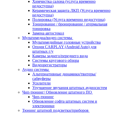
Химчистка салона (услуга временно
недоступна)
Керамическая защита ЛКП (Услуга временно
недоступна)
Полировка (Услуга временно недоступна)
Тонирование / бронирование / атермальная
тонировка
Замена автостекол
Мультимедиа/видео системы
Мультимедийные головные устройства
Опция CARPLAY (Android Auto) для
штатных г/у
Камеры заднего/переднего вида
Системы кругового обзора
Видеорегистраторы
Аудио системы
Альтернативные динамики/твитеры/
сабвуферы
Усилители
Улучшение звучания штатных аудиосистем
Чип-тюнинг/ Обновление штатного ПО
Чип-тюнинг
Обновление софта штатных систем и
электроники
Тюнинг штатной подсветки/приборов