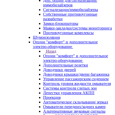
Доп. опции для сигнализаций/
иммобилайзеров
Сигнализации/иммобилайзеры
Собственные противоугонные
разработки
Замки-блокираторы
Маяки-закладки/системы мониторинга
Противоугонные комплексы
Шумоизоляция
Опции "комфорт" и дополнительное
электро-оборудование
Назад
Опции "комфорт" и дополнительное
электро-оборудование
Дополнительные розетки
Доводчики дверей
Доводчики крышки/двери багажника
Управление пассажирским сидением
Контроль уровня жидкости омывателя
Системы контроля слепых зон
Лепестки управления АКПП
Проекция
Автоматическое складывание зеркал
Омыватели передних/задних камер
Альтернативные звуковые сигналы