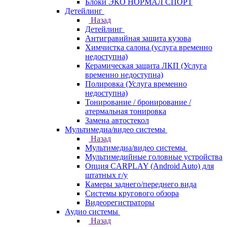
Блоки ЭКО НОРМАЛ СПОРТ
Детейлинг
Назад
Детейлинг
Антигравийная защита кузова
Химчистка салона (услуга временно
недоступна)
Керамическая защита ЛКП (Услуга
временно недоступна)
Полировка (Услуга временно
недоступна)
Тонирование / бронирование /
атермальная тонировка
Замена автостекол
Мультимедиа/видео системы
Назад
Мультимедиа/видео системы
Мультимедийные головные устройства
Опция CARPLAY (Android Auto) для
штатных г/у
Камеры заднего/переднего вида
Системы кругового обзора
Видеорегистраторы
Аудио системы
Назад