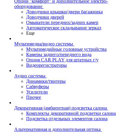
Опции "комфорт" и дополнительное электро-
оборудование
Доводчики крышки/двери багажника
Доводчики дверей
Омыватели передних/задних камер
Автоматическое складывание зеркал
Еще
Мультимедиа/видео системы
Мультимедийные головные устройства
Камеры заднего/переднего вида
Опция CAR PLAY для штатных г/у
Видеорегистраторы
Аудио системы
Динамики/твитеры
Сабвуферы
Усилители
Прочее
Декоративная (амбиентная) подсветка салона
Комплекты декоративной подсветки салона
Подсветка отдельных элементов салона
Альтернативная и дополнительная оптика