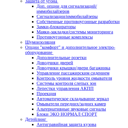
Защита от угона
Доп. опции для сигнализаций/
иммобилайзеров
Сигнализации/иммобилайзеры
Собственные противоугонные разработки
Замки-блокираторы
Маяки-закладки/системы мониторинга
Противоугонные комплексы
Шумоизоляция
Опции "комфорт" и дополнительное электро-
оборудование
Дополнительные розетки
Доводчики дверей
Доводчики крышки/двери багажника
Управление пассажирским сидением
Контроль уровня жидкости омывателя
Системы контроля слепых зон
Лепестки управления АКПП
Проекция
Автоматическое складывание зеркал
Омыватели передних/задних камер
Альтернативные звуковые сигналы
Блоки ЭКО НОРМАЛ СПОРТ
Детейлинг
Антигравийная защита кузова