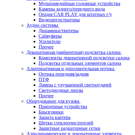
Мультимедийные головные устройства
Камеры заднего/переднего вида
Опция CAR PLAY для штатных г/у
Видеорегистраторы
Аудио системы
Динамики/твитеры
Сабвуферы
Усилители
Прочее
Декоративная (амбиентная) подсветка салона
Комплекты декоративной подсветки салона
Подсветка отдельных элементов салона
Альтернативная и дополнительная оптика
Оптика передняя/задняя
ПТФ
Лампы с улучшенной светоотдачей
Светодиодные линзы
Прочее
Оборудование для кузова
Прицепные устройства
Брызговики
Защита картера
Щетки стеклоочистителей
Защитные радиаторные сетки
Аэродинамические и декоративные элементы