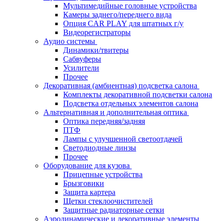
Мультимедийные головные устройства
Камеры заднего/переднего вида
Опция CAR PLAY для штатных г/у
Видеорегистраторы
Аудио системы
Динамики/твитеры
Сабвуферы
Усилители
Прочее
Декоративная (амбиентная) подсветка салона
Комплекты декоративной подсветки салона
Подсветка отдельных элементов салона
Альтернативная и дополнительная оптика
Оптика передняя/задняя
ПТФ
Лампы с улучшенной светоотдачей
Светодиодные линзы
Прочее
Оборудование для кузова
Прицепные устройства
Брызговики
Защита картера
Щетки стеклоочистителей
Защитные радиаторные сетки
Аэродинамические и декоративные элементы