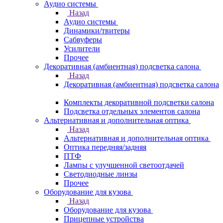
Аудио системы
Назад
Аудио системы
Динамики/твитеры
Сабвуферы
Усилители
Прочее
Декоративная (амбиентная) подсветка салона
Назад
Декоративная (амбиентная) подсветка салона
Комплекты декоративной подсветки салона
Подсветка отдельных элементов салона
Альтернативная и дополнительная оптика
Назад
Альтернативная и дополнительная оптика
Оптика передняя/задняя
ПТФ
Лампы с улучшенной светоотдачей
Светодиодные линзы
Прочее
Оборудование для кузова
Назад
Оборудование для кузова
Прицепные устройства