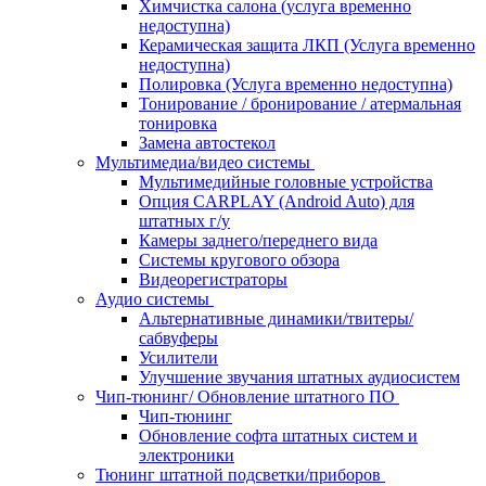
Химчистка салона (услуга временно
недоступна)
Керамическая защита ЛКП (Услуга временно
недоступна)
Полировка (Услуга временно недоступна)
Тонирование / бронирование / атермальная
тонировка
Замена автостекол
Мультимедиа/видео системы
Мультимедийные головные устройства
Опция CARPLAY (Android Auto) для
штатных г/у
Камеры заднего/переднего вида
Системы кругового обзора
Видеорегистраторы
Аудио системы
Альтернативные динамики/твитеры/
сабвуферы
Усилители
Улучшение звучания штатных аудиосистем
Чип-тюнинг/ Обновление штатного ПО
Чип-тюнинг
Обновление софта штатных систем и
электроники
Тюнинг штатной подсветки/приборов