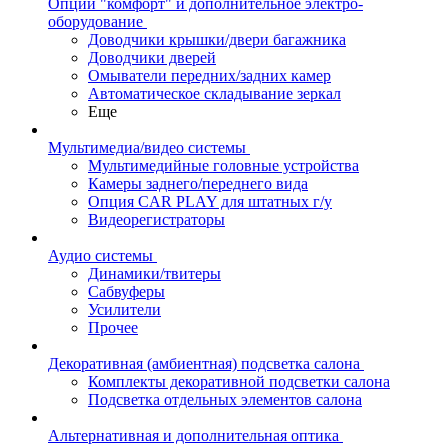
Опции "комфорт" и дополнительное электро-
оборудование
Доводчики крышки/двери багажника
Доводчики дверей
Омыватели передних/задних камер
Автоматическое складывание зеркал
Еще
Мультимедиа/видео системы
Мультимедийные головные устройства
Камеры заднего/переднего вида
Опция CAR PLAY для штатных г/у
Видеорегистраторы
Аудио системы
Динамики/твитеры
Сабвуферы
Усилители
Прочее
Декоративная (амбиентная) подсветка салона
Комплекты декоративной подсветки салона
Подсветка отдельных элементов салона
Альтернативная и дополнительная оптика