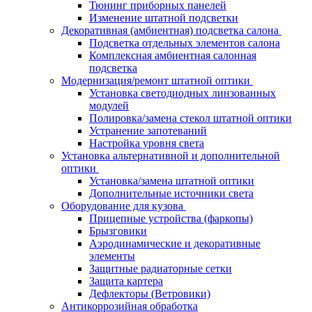
Тюнинг приборных панелей
Изменение штатной подсветки
Декоративная (амбиентная) подсветка салона
Подсветка отдельных элементов салона
Комплексная амбиентная салонная
подсветка
Модернизация/ремонт штатной оптики
Установка светодиодных линзованных
модулей
Полировка/замена стекол штатной оптики
Устранение запотеваний
Настройка уровня света
Установка альтернативной и дополнительной
оптики
Установка/замена штатной оптики
Дополнительные источники света
Оборудование для кузова
Прицепные устройства (фаркопы)
Брызговики
Аэродинамические и декоративные
элементы
Защитные радиаторные сетки
Защита картера
Дефлекторы (Ветровики)
Антикоррозийная обработка