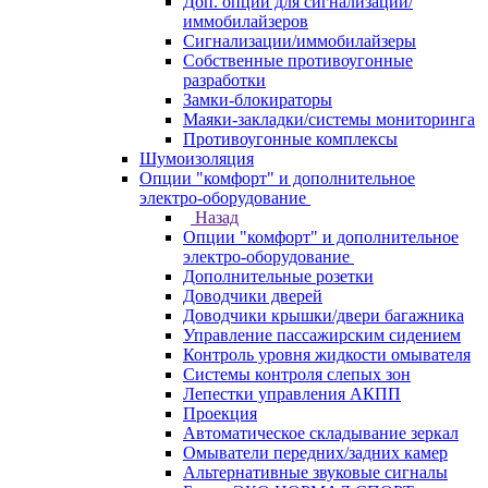
Доп. опции для сигнализаций/
иммобилайзеров
Сигнализации/иммобилайзеры
Собственные противоугонные
разработки
Замки-блокираторы
Маяки-закладки/системы мониторинга
Противоугонные комплексы
Шумоизоляция
Опции "комфорт" и дополнительное
электро-оборудование
Назад
Опции "комфорт" и дополнительное
электро-оборудование
Дополнительные розетки
Доводчики дверей
Доводчики крышки/двери багажника
Управление пассажирским сидением
Контроль уровня жидкости омывателя
Системы контроля слепых зон
Лепестки управления АКПП
Проекция
Автоматическое складывание зеркал
Омыватели передних/задних камер
Альтернативные звуковые сигналы