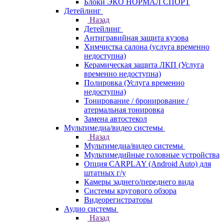
Блоки ЭКО НОРМАЛ СПОРТ
Детейлинг
Назад
Детейлинг
Антигравийная защита кузова
Химчистка салона (услуга временно
недоступна)
Керамическая защита ЛКП (Услуга
временно недоступна)
Полировка (Услуга временно
недоступна)
Тонирование / бронирование /
атермальная тонировка
Замена автостекол
Мультимедиа/видео системы
Назад
Мультимедиа/видео системы
Мультимедийные головные устройства
Опция CARPLAY (Android Auto) для
штатных г/у
Камеры заднего/переднего вида
Системы кругового обзора
Видеорегистраторы
Аудио системы
Назад