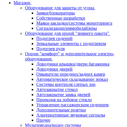
Магазин
Оборудование для защиты от угона
Замки/блокираторы
Собственные разработки
Маяки-закладки/системы мониторинга
Сигнализации/иммобилайзеры
Оборудование для опций "зимнего пакета"
Подогрев сидений
Зеркальные элементы с подогревом
Подогрев руля
Опции "комфорт" и дополнительное электро-
оборудование
Доводчики крышки/двери багажника
Доводчики дверей
Омыватели передних/задних камер
Автоматическое складывание зеркал
Системы контроля слепых зон
Автозакрытие стекол
Автозакрытие замка дверей
Проекция на лобовое стекло
Управление пассажирским сидением
Дополнительные розетки
Альтернативные звуковые сигналы
Прочее
Мультимедиа/видео системы