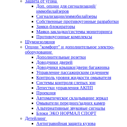
Защита от угона
Доп. опции для сигнализаций/
иммобилайзеров
Сигнализации/иммобилайзеры
Собственные противоугонные разработки
Замки-блокираторы
Маяки-закладки/системы мониторинга
Противоугонные комплексы
Шумоизоляция
Опции "комфорт" и дополнительное электро-
оборудование
Дополнительные розетки
Доводчики дверей
Доводчики крышки/двери багажника
Управление пассажирским сидением
Контроль уровня жидкости омывателя
Системы контроля слепых зон
Лепестки управления АКПП
Проекция
Автоматическое складывание зеркал
Омыватели передних/задних камер
Альтернативные звуковые сигналы
Блоки ЭКО НОРМАЛ СПОРТ
Детейлинг
Антигравийная защита кузова