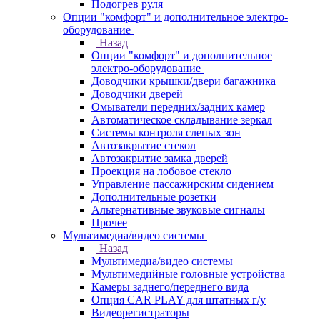
Подогрев руля
Опции "комфорт" и дополнительное электро-
оборудование
Назад
Опции "комфорт" и дополнительное
электро-оборудование
Доводчики крышки/двери багажника
Доводчики дверей
Омыватели передних/задних камер
Автоматическое складывание зеркал
Системы контроля слепых зон
Автозакрытие стекол
Автозакрытие замка дверей
Проекция на лобовое стекло
Управление пассажирским сидением
Дополнительные розетки
Альтернативные звуковые сигналы
Прочее
Мультимедиа/видео системы
Назад
Мультимедиа/видео системы
Мультимедийные головные устройства
Камеры заднего/переднего вида
Опция CAR PLAY для штатных г/у
Видеорегистраторы