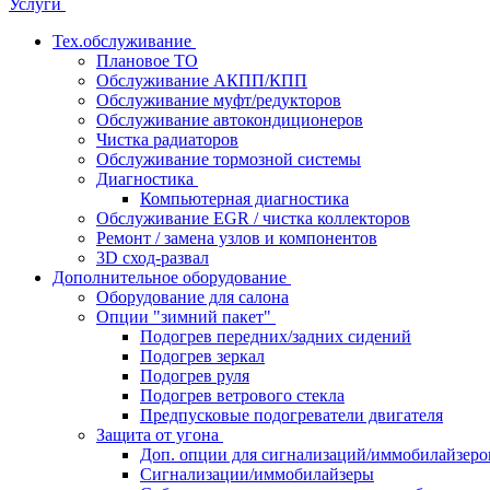
Услуги
Тех.обслуживание
Плановое ТО
Обслуживание АКПП/КПП
Обслуживание муфт/редукторов
Обслуживание автокондиционеров
Чистка радиаторов
Обслуживание тормозной системы
Диагностика
Компьютерная диагностика
Обслуживание EGR / чистка коллекторов
Ремонт / замена узлов и компонентов
3D сход-развал
Дополнительное оборудование
Оборудование для салона
Опции "зимний пакет"
Подогрев передних/задних сидений
Подогрев зеркал
Подогрев руля
Подогрев ветрового стекла
Предпусковые подогреватели двигателя
Защита от угона
Доп. опции для сигнализаций/иммобилайзеро
Сигнализации/иммобилайзеры