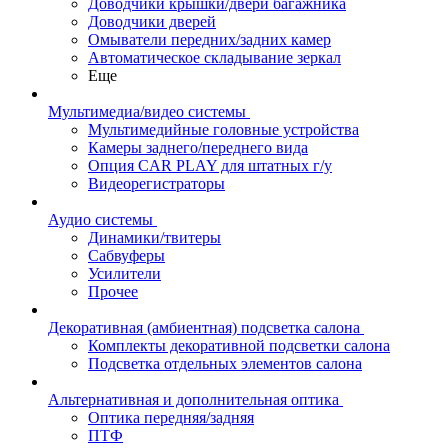
Доводчики крышки/двери багажника
Доводчики дверей
Омыватели передних/задних камер
Автоматическое складывание зеркал
Еще
Мультимедиа/видео системы
Мультимедийные головные устройства
Камеры заднего/переднего вида
Опция CAR PLAY для штатных г/у
Видеорегистраторы
Аудио системы
Динамики/твитеры
Сабвуферы
Усилители
Прочее
Декоративная (амбиентная) подсветка салона
Комплекты декоративной подсветки салона
Подсветка отдельных элементов салона
Альтернативная и дополнительная оптика
Оптика передняя/задняя
ПТФ