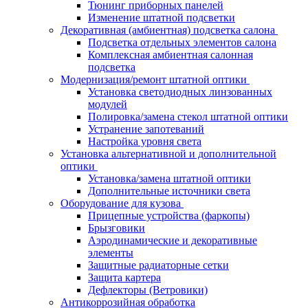
Тюнинг приборных панелей
Изменение штатной подсветки
Декоративная (амбиентная) подсветка салона
Подсветка отдельных элементов салона
Комплексная амбиентная салонная
подсветка
Модернизация/ремонт штатной оптики
Установка светодиодных линзованных
модулей
Полировка/замена стекол штатной оптики
Устранение запотеваний
Настройка уровня света
Установка альтернативной и дополнительной
оптики
Установка/замена штатной оптики
Дополнительные источники света
Оборудование для кузова
Прицепные устройства (фаркопы)
Брызговики
Аэродинамические и декоративные
элементы
Защитные радиаторные сетки
Защита картера
Дефлекторы (Ветровики)
Антикоррозийная обработка