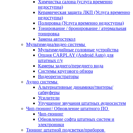
Химчистка салона (услуга временно
недоступна)
Керамическая защита ЛКП (Услуга временно
недоступна)
Полировка (Услуга временно недоступна)
Тонирование / бронирование / атермальная
тонировка
Замена автостекол
Мультимедиа/видео системы
Мультимедийные головные устройства
Опция CARPLAY (Android Auto) для
штатных г/у
Камеры заднего/переднего вида
Системы кругового обзора
Видеорегистраторы
Аудио системы
Альтернативные динамики/твитеры/
сабвуферы
Усилители
Улучшение звучания штатных аудиосистем
Чип-тюнинг/ Обновление штатного ПО
Чип-тюнинг
Обновление софта штатных систем и
электроники
Тюнинг штатной подсветки/приборов