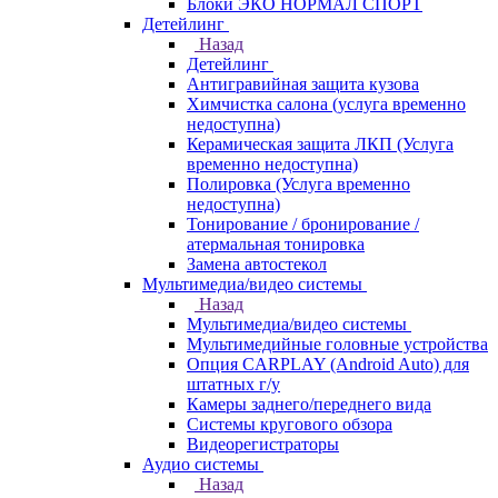
Блоки ЭКО НОРМАЛ СПОРТ
Детейлинг
Назад
Детейлинг
Антигравийная защита кузова
Химчистка салона (услуга временно
недоступна)
Керамическая защита ЛКП (Услуга
временно недоступна)
Полировка (Услуга временно
недоступна)
Тонирование / бронирование /
атермальная тонировка
Замена автостекол
Мультимедиа/видео системы
Назад
Мультимедиа/видео системы
Мультимедийные головные устройства
Опция CARPLAY (Android Auto) для
штатных г/у
Камеры заднего/переднего вида
Системы кругового обзора
Видеорегистраторы
Аудио системы
Назад