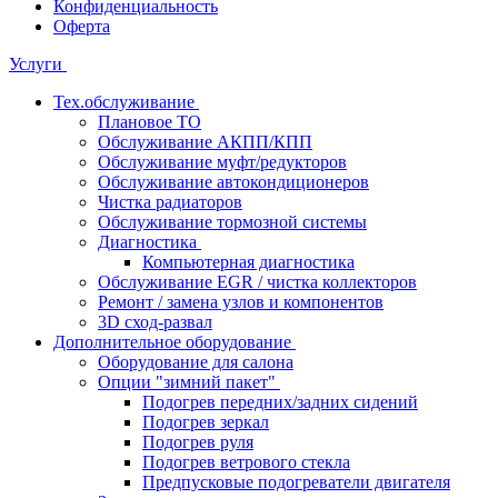
Конфиденциальность
Оферта
Услуги
Тех.обслуживание
Плановое ТО
Обслуживание АКПП/КПП
Обслуживание муфт/редукторов
Обслуживание автокондиционеров
Чистка радиаторов
Обслуживание тормозной системы
Диагностика
Компьютерная диагностика
Обслуживание EGR / чистка коллекторов
Ремонт / замена узлов и компонентов
3D сход-развал
Дополнительное оборудование
Оборудование для салона
Опции "зимний пакет"
Подогрев передних/задних сидений
Подогрев зеркал
Подогрев руля
Подогрев ветрового стекла
Предпусковые подогреватели двигателя