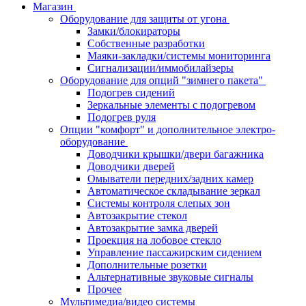
Магазин
Оборудование для защиты от угона
Замки/блокираторы
Собственные разработки
Маяки-закладки/системы мониторинга
Сигнализации/иммобилайзеры
Оборудование для опций "зимнего пакета"
Подогрев сидений
Зеркальные элементы с подогревом
Подогрев руля
Опции "комфорт" и дополнительное электро-
оборудование
Доводчики крышки/двери багажника
Доводчики дверей
Омыватели передних/задних камер
Автоматическое складывание зеркал
Системы контроля слепых зон
Автозакрытие стекол
Автозакрытие замка дверей
Проекция на лобовое стекло
Управление пассажирским сидением
Дополнительные розетки
Альтернативные звуковые сигналы
Прочее
Мультимедиа/видео системы