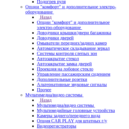
Подогрев руля
Опции "комфорт" и дополнительное электро-
оборудование
Назад
Опции "комфорт" и дополнительное
электро-оборудование
Доводчики крышки/двери багажника
Доводчики дверей
Омыватели передних/задних камер
Автоматическое складывание зеркал
Системы контроля слепых зон
Автозакрытие стекол
Автозакрытие замка дверей
Проекция на лобовое стекло
Управление пассажирским сидением
Дополнительные розетки
Альтернативные звуковые сигналы
Прочее
Мультимедиа/видео системы
Назад
Мультимедиа/видео системы
Мультимедийные головные устройства
Камеры заднего/переднего вида
Опция CAR PLAY для штатных г/у
Видеорегистраторы