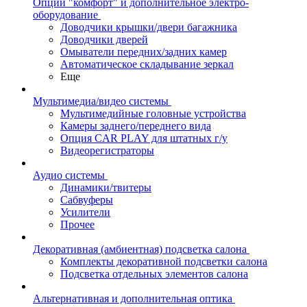
Опции "комфорт" и дополнительное электро-
оборудование
Доводчики крышки/двери багажника
Доводчики дверей
Омыватели передних/задних камер
Автоматическое складывание зеркал
Еще
Мультимедиа/видео системы
Мультимедийные головные устройства
Камеры заднего/переднего вида
Опция CAR PLAY для штатных г/у
Видеорегистраторы
Аудио системы
Динамики/твитеры
Сабвуферы
Усилители
Прочее
Декоративная (амбиентная) подсветка салона
Комплекты декоративной подсветки салона
Подсветка отдельных элементов салона
Альтернативная и дополнительная оптика