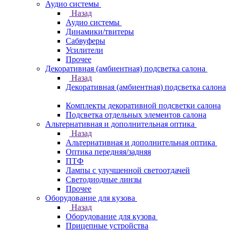
Аудио системы
Назад
Аудио системы
Динамики/твитеры
Сабвуферы
Усилители
Прочее
Декоративная (амбиентная) подсветка салона
Назад
Декоративная (амбиентная) подсветка салона
Комплекты декоративной подсветки салона
Подсветка отдельных элементов салона
Альтернативная и дополнительная оптика
Назад
Альтернативная и дополнительная оптика
Оптика передняя/задняя
ПТФ
Лампы с улучшенной светоотдачей
Светодиодные линзы
Прочее
Оборудование для кузова
Назад
Оборудование для кузова
Прицепные устройства