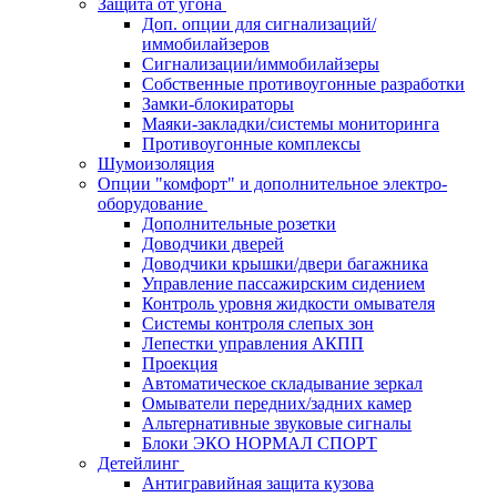
Защита от угона
Доп. опции для сигнализаций/
иммобилайзеров
Сигнализации/иммобилайзеры
Собственные противоугонные разработки
Замки-блокираторы
Маяки-закладки/системы мониторинга
Противоугонные комплексы
Шумоизоляция
Опции "комфорт" и дополнительное электро-
оборудование
Дополнительные розетки
Доводчики дверей
Доводчики крышки/двери багажника
Управление пассажирским сидением
Контроль уровня жидкости омывателя
Системы контроля слепых зон
Лепестки управления АКПП
Проекция
Автоматическое складывание зеркал
Омыватели передних/задних камер
Альтернативные звуковые сигналы
Блоки ЭКО НОРМАЛ СПОРТ
Детейлинг
Антигравийная защита кузова