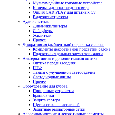
Мультимедийные головные устройства
Камеры заднего/переднего вида
Опция CAR PLAY для штатных г/у
Видеорегистраторы
Аудио системы
Динамики/твитеры
Сабвуферы
Усилители
Прочее
Декоративная (амбиентная) подсветка салона
Комплекты декоративной подсветки салона
Подсветка отдельных элементов салона
Альтернативная и дополнительная оптика
Оптика передняя/задняя
ПТФ
Лампы с улучшенной светоотдачей
Светодиодные линзы
Прочее
Оборудование для кузова
Прицепные устройства
Брызговики
Защита картера
Щетки стеклоочистителей
Защитные радиаторные сетки
Аэродинамические и декоративные элементы