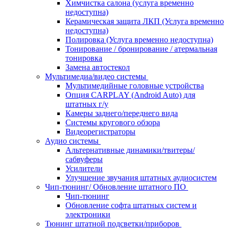
Химчистка салона (услуга временно
недоступна)
Керамическая защита ЛКП (Услуга временно
недоступна)
Полировка (Услуга временно недоступна)
Тонирование / бронирование / атермальная
тонировка
Замена автостекол
Мультимедиа/видео системы
Мультимедийные головные устройства
Опция CARPLAY (Android Auto) для
штатных г/у
Камеры заднего/переднего вида
Системы кругового обзора
Видеорегистраторы
Аудио системы
Альтернативные динамики/твитеры/
сабвуферы
Усилители
Улучшение звучания штатных аудиосистем
Чип-тюнинг/ Обновление штатного ПО
Чип-тюнинг
Обновление софта штатных систем и
электроники
Тюнинг штатной подсветки/приборов