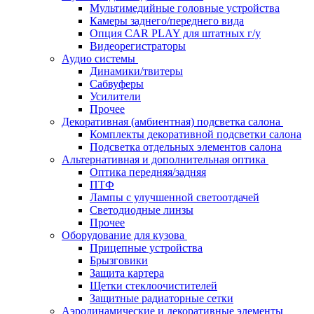
Мультимедийные головные устройства
Камеры заднего/переднего вида
Опция CAR PLAY для штатных г/у
Видеорегистраторы
Аудио системы
Динамики/твитеры
Сабвуферы
Усилители
Прочее
Декоративная (амбиентная) подсветка салона
Комплекты декоративной подсветки салона
Подсветка отдельных элементов салона
Альтернативная и дополнительная оптика
Оптика передняя/задняя
ПТФ
Лампы с улучшенной светоотдачей
Светодиодные линзы
Прочее
Оборудование для кузова
Прицепные устройства
Брызговики
Защита картера
Щетки стеклоочистителей
Защитные радиаторные сетки
Аэродинамические и декоративные элементы