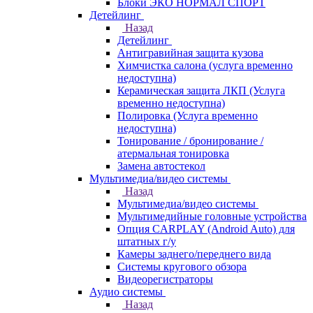
Блоки ЭКО НОРМАЛ СПОРТ
Детейлинг
Назад
Детейлинг
Антигравийная защита кузова
Химчистка салона (услуга временно
недоступна)
Керамическая защита ЛКП (Услуга
временно недоступна)
Полировка (Услуга временно
недоступна)
Тонирование / бронирование /
атермальная тонировка
Замена автостекол
Мультимедиа/видео системы
Назад
Мультимедиа/видео системы
Мультимедийные головные устройства
Опция CARPLAY (Android Auto) для
штатных г/у
Камеры заднего/переднего вида
Системы кругового обзора
Видеорегистраторы
Аудио системы
Назад