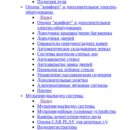
Подогрев руля
Опции "комфорт" и дополнительное электро-
оборудование
Назад
Опции "комфорт" и дополнительное
электро-оборудование
Доводчики крышки/двери багажника
Доводчики дверей
Омыватели передних/задних камер
Автоматическое складывание зеркал
Системы контроля слепых зон
Автозакрытие стекол
Автозакрытие замка дверей
Проекция на лобовое стекло
Управление пассажирским сидением
Дополнительные розетки
Альтернативные звуковые сигналы
Прочее
Мультимедиа/видео системы
Назад
Мультимедиа/видео системы
Мультимедийные головные устройства
Камеры заднего/переднего вида
Опция CAR PLAY для штатных г/у
Видеорегистраторы