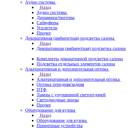
Аудио системы
Назад
Аудио системы
Динамики/твитеры
Сабвуферы
Усилители
Прочее
Декоративная (амбиентная) подсветка салона
Назад
Декоративная (амбиентная) подсветка салона
Комплекты декоративной подсветки салона
Подсветка отдельных элементов салона
Альтернативная и дополнительная оптика
Назад
Альтернативная и дополнительная оптика
Оптика передняя/задняя
ПТФ
Лампы с улучшенной светоотдачей
Светодиодные линзы
Прочее
Оборудование для кузова
Назад
Оборудование для кузова
Прицепные устройства