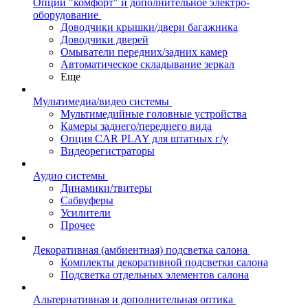
Опции "комфорт" и дополнительное электро-
оборудование
Доводчики крышки/двери багажника
Доводчики дверей
Омыватели передних/задних камер
Автоматическое складывание зеркал
Еще
Мультимедиа/видео системы
Мультимедийные головные устройства
Камеры заднего/переднего вида
Опция CAR PLAY для штатных г/у
Видеорегистраторы
Аудио системы
Динамики/твитеры
Сабвуферы
Усилители
Прочее
Декоративная (амбиентная) подсветка салона
Комплекты декоративной подсветки салона
Подсветка отдельных элементов салона
Альтернативная и дополнительная оптика