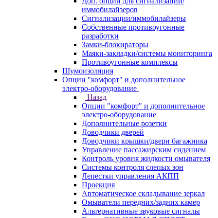
Доп. опции для сигнализаций/
иммобилайзеров
Сигнализации/иммобилайзеры
Собственные противоугонные
разработки
Замки-блокираторы
Маяки-закладки/системы мониторинга
Противоугонные комплексы
Шумоизоляция
Опции "комфорт" и дополнительное
электро-оборудование
Назад
Опции "комфорт" и дополнительное
электро-оборудование
Дополнительные розетки
Доводчики дверей
Доводчики крышки/двери багажника
Управление пассажирским сидением
Контроль уровня жидкости омывателя
Системы контроля слепых зон
Лепестки управления АКПП
Проекция
Автоматическое складывание зеркал
Омыватели передних/задних камер
Альтернативные звуковые сигналы