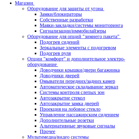
Магазин
Оборудование для защиты от угона
Замки/блокираторы
Собственные разработки
Маяки-закладки/системы мониторинга
Сигнализации/иммобилайзеры
Оборудование для опций "зимнего пакета"
Подогрев сидений
Зеркальные элементы с подогревом
Подогрев руля
Опции "комфорт" и дополнительное электро-
оборудование
Доводчики крышки/двери багажника
Доводчики дверей
Омыватели передних/задних камер
Автоматическое складывание зеркал
Системы контроля слепых зон
Автозакрытие стекол
Автозакрытие замка дверей
Проекция на лобовое стекло
Управление пассажирским сидением
Дополнительные розетки
Альтернативные звуковые сигналы
Прочее
Мультимедиа/видео системы