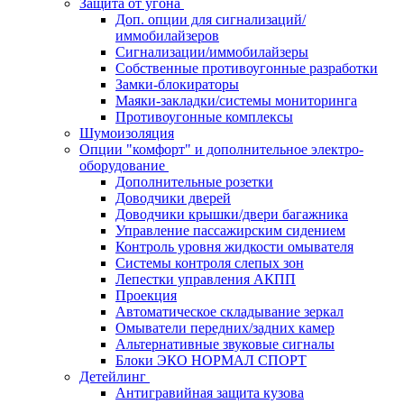
Защита от угона
Доп. опции для сигнализаций/
иммобилайзеров
Сигнализации/иммобилайзеры
Собственные противоугонные разработки
Замки-блокираторы
Маяки-закладки/системы мониторинга
Противоугонные комплексы
Шумоизоляция
Опции "комфорт" и дополнительное электро-
оборудование
Дополнительные розетки
Доводчики дверей
Доводчики крышки/двери багажника
Управление пассажирским сидением
Контроль уровня жидкости омывателя
Системы контроля слепых зон
Лепестки управления АКПП
Проекция
Автоматическое складывание зеркал
Омыватели передних/задних камер
Альтернативные звуковые сигналы
Блоки ЭКО НОРМАЛ СПОРТ
Детейлинг
Антигравийная защита кузова