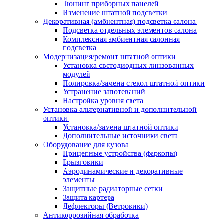
Тюнинг приборных панелей
Изменение штатной подсветки
Декоративная (амбиентная) подсветка салона
Подсветка отдельных элементов салона
Комплексная амбиентная салонная
подсветка
Модернизация/ремонт штатной оптики
Установка светодиодных линзованных
модулей
Полировка/замена стекол штатной оптики
Устранение запотеваний
Настройка уровня света
Установка альтернативной и дополнительной
оптики
Установка/замена штатной оптики
Дополнительные источники света
Оборудование для кузова
Прицепные устройства (фаркопы)
Брызговики
Аэродинамические и декоративные
элементы
Защитные радиаторные сетки
Защита картера
Дефлекторы (Ветровики)
Антикоррозийная обработка