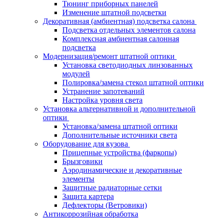
Тюнинг приборных панелей
Изменение штатной подсветки
Декоративная (амбиентная) подсветка салона
Подсветка отдельных элементов салона
Комплексная амбиентная салонная
подсветка
Модернизация/ремонт штатной оптики
Установка светодиодных линзованных
модулей
Полировка/замена стекол штатной оптики
Устранение запотеваний
Настройка уровня света
Установка альтернативной и дополнительной
оптики
Установка/замена штатной оптики
Дополнительные источники света
Оборудование для кузова
Прицепные устройства (фаркопы)
Брызговики
Аэродинамические и декоративные
элементы
Защитные радиаторные сетки
Защита картера
Дефлекторы (Ветровики)
Антикоррозийная обработка