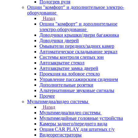
Подогрев руля
Опции "комфорт" и дополнительное электро-
оборудование
Назад
Опции "комфорт" и дополнительное
электро-оборудование
Доводчики крышки/двери багажника
Доводчики дверей
Омыватели передних/задних камер
Автоматическое складывание зеркал
Системы контроля слепых зон
Автозакрытие стекол
Автозакрытие замка дверей
Проекция на лобовое стекло
Управление пассажирским сидением
Дополнительные розетки
Альтернативные звуковые сигналы
Прочее
Мультимедиа/видео системы
Назад
Мультимедиа/видео системы
Мультимедийные головные устройства
Камеры заднего/переднего вида
Опция CAR PLAY для штатных г/у
Видеорегистраторы