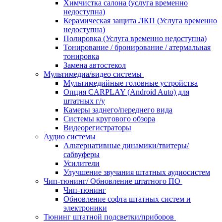
Химчистка салона (услуга временно
недоступна)
Керамическая защита ЛКП (Услуга временно
недоступна)
Полировка (Услуга временно недоступна)
Тонирование / бронирование / атермальная
тонировка
Замена автостекол
Мультимедиа/видео системы
Мультимедийные головные устройства
Опция CARPLAY (Android Auto) для
штатных г/у
Камеры заднего/переднего вида
Системы кругового обзора
Видеорегистраторы
Аудио системы
Альтернативные динамики/твитеры/
сабвуферы
Усилители
Улучшение звучания штатных аудиосистем
Чип-тюнинг/ Обновление штатного ПО
Чип-тюнинг
Обновление софта штатных систем и
электроники
Тюнинг штатной подсветки/приборов