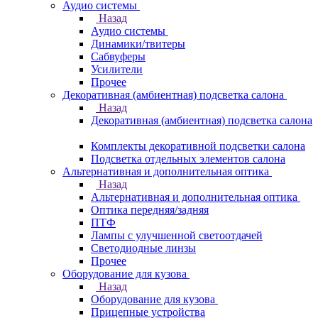
Аудио системы
Назад
Аудио системы
Динамики/твитеры
Сабвуферы
Усилители
Прочее
Декоративная (амбиентная) подсветка салона
Назад
Декоративная (амбиентная) подсветка салона
Комплекты декоративной подсветки салона
Подсветка отдельных элементов салона
Альтернативная и дополнительная оптика
Назад
Альтернативная и дополнительная оптика
Оптика передняя/задняя
ПТФ
Лампы с улучшенной светоотдачей
Светодиодные линзы
Прочее
Оборудование для кузова
Назад
Оборудование для кузова
Прицепные устройства