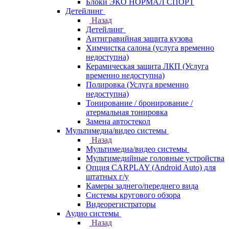
Блоки ЭКО НОРМАЛ СПОРТ
Детейлинг
Назад
Детейлинг
Антигравийная защита кузова
Химчистка салона (услуга временно
недоступна)
Керамическая защита ЛКП (Услуга
временно недоступна)
Полировка (Услуга временно
недоступна)
Тонирование / бронирование /
атермальная тонировка
Замена автостекол
Мультимедиа/видео системы
Назад
Мультимедиа/видео системы
Мультимедийные головные устройства
Опция CARPLAY (Android Auto) для
штатных г/у
Камеры заднего/переднего вида
Системы кругового обзора
Видеорегистраторы
Аудио системы
Назад