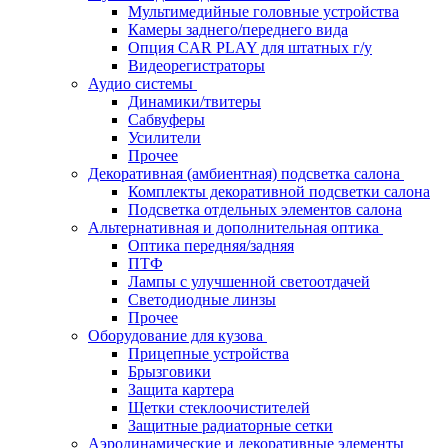
Мультимедийные головные устройства
Камеры заднего/переднего вида
Опция CAR PLAY для штатных г/у
Видеорегистраторы
Аудио системы
Динамики/твитеры
Сабвуферы
Усилители
Прочее
Декоративная (амбиентная) подсветка салона
Комплекты декоративной подсветки салона
Подсветка отдельных элементов салона
Альтернативная и дополнительная оптика
Оптика передняя/задняя
ПТФ
Лампы с улучшенной светоотдачей
Светодиодные линзы
Прочее
Оборудование для кузова
Прицепные устройства
Брызговики
Защита картера
Щетки стеклоочистителей
Защитные радиаторные сетки
Аэродинамические и декоративные элементы