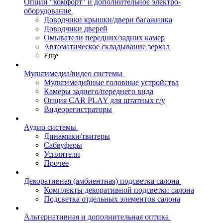
Опции "комфорт" и дополнительное электро-
оборудование
Доводчики крышки/двери багажника
Доводчики дверей
Омыватели передних/задних камер
Автоматическое складывание зеркал
Еще
Мультимедиа/видео системы
Мультимедийные головные устройства
Камеры заднего/переднего вида
Опция CAR PLAY для штатных г/у
Видеорегистраторы
Аудио системы
Динамики/твитеры
Сабвуферы
Усилители
Прочее
Декоративная (амбиентная) подсветка салона
Комплекты декоративной подсветки салона
Подсветка отдельных элементов салона
Альтернативная и дополнительная оптика