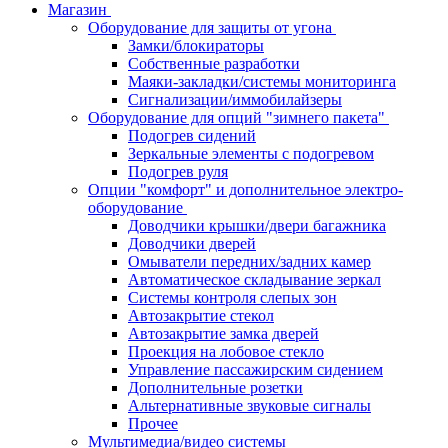
Магазин
Оборудование для защиты от угона
Замки/блокираторы
Собственные разработки
Маяки-закладки/системы мониторинга
Сигнализации/иммобилайзеры
Оборудование для опций "зимнего пакета"
Подогрев сидений
Зеркальные элементы с подогревом
Подогрев руля
Опции "комфорт" и дополнительное электро-
оборудование
Доводчики крышки/двери багажника
Доводчики дверей
Омыватели передних/задних камер
Автоматическое складывание зеркал
Системы контроля слепых зон
Автозакрытие стекол
Автозакрытие замка дверей
Проекция на лобовое стекло
Управление пассажирским сидением
Дополнительные розетки
Альтернативные звуковые сигналы
Прочее
Мультимедиа/видео системы