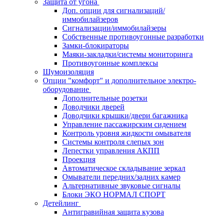
Защита от угона
Доп. опции для сигнализаций/
иммобилайзеров
Сигнализации/иммобилайзеры
Собственные противоугонные разработки
Замки-блокираторы
Маяки-закладки/системы мониторинга
Противоугонные комплексы
Шумоизоляция
Опции "комфорт" и дополнительное электро-
оборудование
Дополнительные розетки
Доводчики дверей
Доводчики крышки/двери багажника
Управление пассажирским сидением
Контроль уровня жидкости омывателя
Системы контроля слепых зон
Лепестки управления АКПП
Проекция
Автоматическое складывание зеркал
Омыватели передних/задних камер
Альтернативные звуковые сигналы
Блоки ЭКО НОРМАЛ СПОРТ
Детейлинг
Антигравийная защита кузова