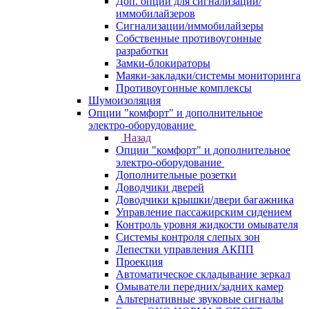
Доп. опции для сигнализаций/
иммобилайзеров
Сигнализации/иммобилайзеры
Собственные противоугонные
разработки
Замки-блокираторы
Маяки-закладки/системы мониторинга
Противоугонные комплексы
Шумоизоляция
Опции "комфорт" и дополнительное
электро-оборудование
Назад
Опции "комфорт" и дополнительное
электро-оборудование
Дополнительные розетки
Доводчики дверей
Доводчики крышки/двери багажника
Управление пассажирским сидением
Контроль уровня жидкости омывателя
Системы контроля слепых зон
Лепестки управления АКПП
Проекция
Автоматическое складывание зеркал
Омыватели передних/задних камер
Альтернативные звуковые сигналы