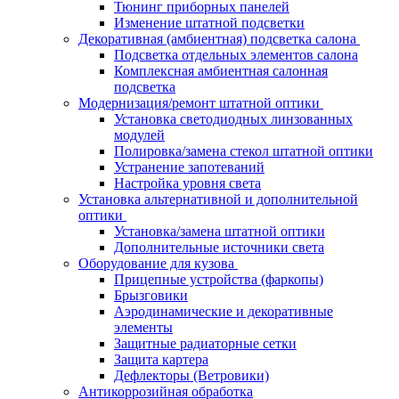
Тюнинг приборных панелей
Изменение штатной подсветки
Декоративная (амбиентная) подсветка салона
Подсветка отдельных элементов салона
Комплексная амбиентная салонная
подсветка
Модернизация/ремонт штатной оптики
Установка светодиодных линзованных
модулей
Полировка/замена стекол штатной оптики
Устранение запотеваний
Настройка уровня света
Установка альтернативной и дополнительной
оптики
Установка/замена штатной оптики
Дополнительные источники света
Оборудование для кузова
Прицепные устройства (фаркопы)
Брызговики
Аэродинамические и декоративные
элементы
Защитные радиаторные сетки
Защита картера
Дефлекторы (Ветровики)
Антикоррозийная обработка