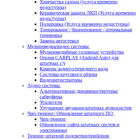
Химчистка салона (услуга временно
недоступна)
Керамическая защита ЛКП (Услуга временно
недоступна)
Полировка (Услуга временно недоступна)
Тонирование / бронирование / атермальная
тонировка
Замена автостекол
Мультимедиа/видео системы
Мультимедийные головные устройства
Опция CARPLAY (Android Auto) для
штатных г/у
Камеры заднего/переднего вида
Системы кругового обзора
Видеорегистраторы
Аудио системы
Альтернативные динамики/твитеры/
сабвуферы
Усилители
Улучшение звучания штатных аудиосистем
Чип-тюнинг/ Обновление штатного ПО
Чип-тюнинг
Обновление софта штатных систем и
электроники
Тюнинг штатной подсветки/приборов