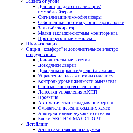
Защита от угона
Доп. опции для сигнализаций/
иммобилайзеров
Сигнализации/иммобилайзеры
Собственные противоугонные разработки
Замки-блокираторы
Маяки-закладки/системы мониторинга
Противоугонные комплексы
Шумоизоляция
Опции "комфорт" и дополнительное электро-
оборудование
Дополнительные розетки
Доводчики дверей
Доводчики крышки/двери багажника
Управление пассажирским сидением
Контроль уровня жидкости омывателя
Системы контроля слепых зон
Лепестки управления АКПП
Проекция
Автоматическое складывание зеркал
Омыватели передних/задних камер
Альтернативные звуковые сигналы
Блоки ЭКО НОРМАЛ СПОРТ
Детейлинг
Антигравийная защита кузова