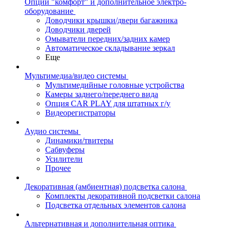
Опции "комфорт" и дополнительное электро-
оборудование
Доводчики крышки/двери багажника
Доводчики дверей
Омыватели передних/задних камер
Автоматическое складывание зеркал
Еще
Мультимедиа/видео системы
Мультимедийные головные устройства
Камеры заднего/переднего вида
Опция CAR PLAY для штатных г/у
Видеорегистраторы
Аудио системы
Динамики/твитеры
Сабвуферы
Усилители
Прочее
Декоративная (амбиентная) подсветка салона
Комплекты декоративной подсветки салона
Подсветка отдельных элементов салона
Альтернативная и дополнительная оптика