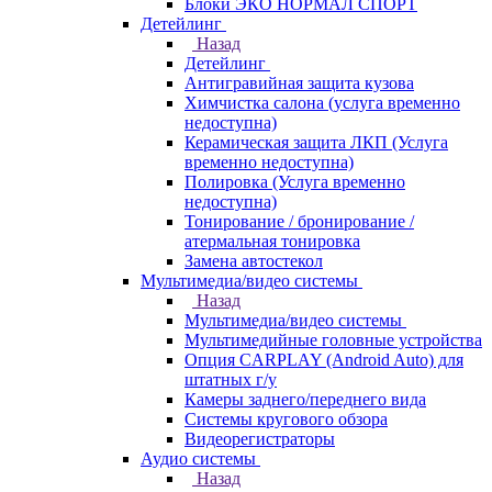
Блоки ЭКО НОРМАЛ СПОРТ
Детейлинг
Назад
Детейлинг
Антигравийная защита кузова
Химчистка салона (услуга временно
недоступна)
Керамическая защита ЛКП (Услуга
временно недоступна)
Полировка (Услуга временно
недоступна)
Тонирование / бронирование /
атермальная тонировка
Замена автостекол
Мультимедиа/видео системы
Назад
Мультимедиа/видео системы
Мультимедийные головные устройства
Опция CARPLAY (Android Auto) для
штатных г/у
Камеры заднего/переднего вида
Системы кругового обзора
Видеорегистраторы
Аудио системы
Назад