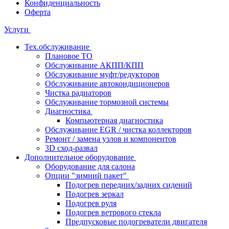
Конфиденциальность
Оферта
Услуги
Тех.обслуживание
Плановое ТО
Обслуживание АКПП/КПП
Обслуживание муфт/редукторов
Обслуживание автокондиционеров
Чистка радиаторов
Обслуживание тормозной системы
Диагностика
Компьютерная диагностика
Обслуживание EGR / чистка коллекторов
Ремонт / замена узлов и компонентов
3D сход-развал
Дополнительное оборудование
Оборудование для салона
Опции "зимний пакет"
Подогрев передних/задних сидений
Подогрев зеркал
Подогрев руля
Подогрев ветрового стекла
Предпусковые подогреватели двигателя