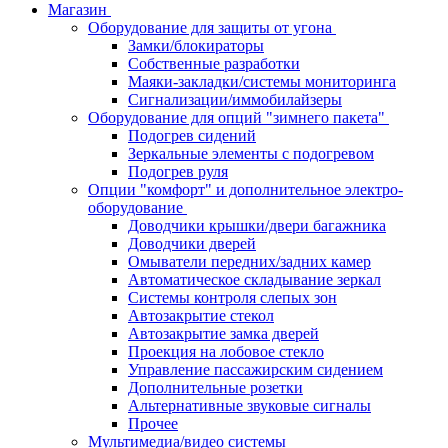
Магазин
Оборудование для защиты от угона
Замки/блокираторы
Собственные разработки
Маяки-закладки/системы мониторинга
Сигнализации/иммобилайзеры
Оборудование для опций "зимнего пакета"
Подогрев сидений
Зеркальные элементы с подогревом
Подогрев руля
Опции "комфорт" и дополнительное электро-
оборудование
Доводчики крышки/двери багажника
Доводчики дверей
Омыватели передних/задних камер
Автоматическое складывание зеркал
Системы контроля слепых зон
Автозакрытие стекол
Автозакрытие замка дверей
Проекция на лобовое стекло
Управление пассажирским сидением
Дополнительные розетки
Альтернативные звуковые сигналы
Прочее
Мультимедиа/видео системы