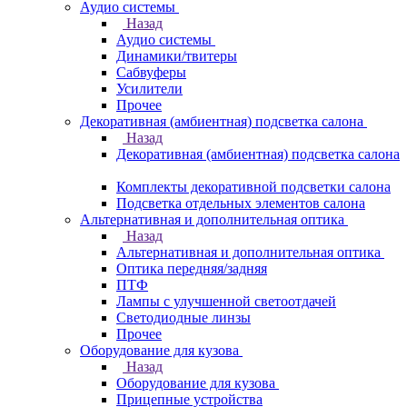
Аудио системы
Назад
Аудио системы
Динамики/твитеры
Сабвуферы
Усилители
Прочее
Декоративная (амбиентная) подсветка салона
Назад
Декоративная (амбиентная) подсветка салона
Комплекты декоративной подсветки салона
Подсветка отдельных элементов салона
Альтернативная и дополнительная оптика
Назад
Альтернативная и дополнительная оптика
Оптика передняя/задняя
ПТФ
Лампы с улучшенной светоотдачей
Светодиодные линзы
Прочее
Оборудование для кузова
Назад
Оборудование для кузова
Прицепные устройства