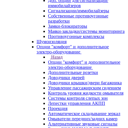
Доп. опции для сигнализаций/
иммобилайзеров
Сигнализации/иммобилайзеры
Собственные противоугонные
разработки
Замки-блокираторы
Маяки-закладки/системы мониторинга
Противоугонные комплексы
Шумоизоляция
Опции "комфорт" и дополнительное
электро-оборудование
Назад
Опции "комфорт" и дополнительное
электро-оборудование
Дополнительные розетки
Доводчики дверей
Доводчики крышки/двери багажника
Управление пассажирским сидением
Контроль уровня жидкости омывателя
Системы контроля слепых зон
Лепестки управления АКПП
Проекция
Автоматическое складывание зеркал
Омыватели передних/задних камер
Альтернативные звуковые сигналы