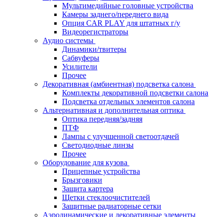
Мультимедийные головные устройства
Камеры заднего/переднего вида
Опция CAR PLAY для штатных г/у
Видеорегистраторы
Аудио системы
Динамики/твитеры
Сабвуферы
Усилители
Прочее
Декоративная (амбиентная) подсветка салона
Комплекты декоративной подсветки салона
Подсветка отдельных элементов салона
Альтернативная и дополнительная оптика
Оптика передняя/задняя
ПТФ
Лампы с улучшенной светоотдачей
Светодиодные линзы
Прочее
Оборудование для кузова
Прицепные устройства
Брызговики
Защита картера
Щетки стеклоочистителей
Защитные радиаторные сетки
Аэродинамические и декоративные элементы