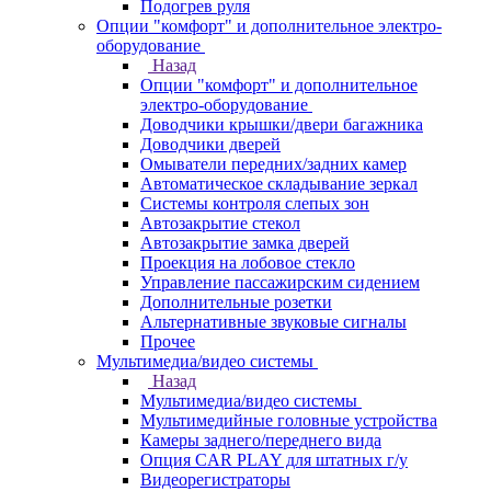
Подогрев руля
Опции "комфорт" и дополнительное электро-
оборудование
Назад
Опции "комфорт" и дополнительное
электро-оборудование
Доводчики крышки/двери багажника
Доводчики дверей
Омыватели передних/задних камер
Автоматическое складывание зеркал
Системы контроля слепых зон
Автозакрытие стекол
Автозакрытие замка дверей
Проекция на лобовое стекло
Управление пассажирским сидением
Дополнительные розетки
Альтернативные звуковые сигналы
Прочее
Мультимедиа/видео системы
Назад
Мультимедиа/видео системы
Мультимедийные головные устройства
Камеры заднего/переднего вида
Опция CAR PLAY для штатных г/у
Видеорегистраторы