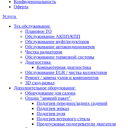
Конфиденциальность
Оферта
Услуги
Тех.обслуживание
Плановое ТО
Обслуживание АКПП/КПП
Обслуживание муфт/редукторов
Обслуживание автокондиционеров
Чистка радиаторов
Обслуживание тормозной системы
Диагностика
Компьютерная диагностика
Обслуживание EGR / чистка коллекторов
Ремонт / замена узлов и компонентов
3D сход-развал
Дополнительное оборудование
Оборудование для салона
Опции "зимний пакет"
Подогрев передних/задних сидений
Подогрев зеркал
Подогрев руля
Подогрев ветрового стекла
Предпусковые подогреватели двигателя