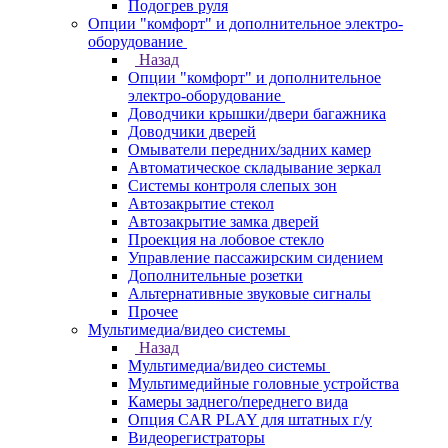
Подогрев руля
Опции "комфорт" и дополнительное электро-
оборудование
Назад
Опции "комфорт" и дополнительное
электро-оборудование
Доводчики крышки/двери багажника
Доводчики дверей
Омыватели передних/задних камер
Автоматическое складывание зеркал
Системы контроля слепых зон
Автозакрытие стекол
Автозакрытие замка дверей
Проекция на лобовое стекло
Управление пассажирским сидением
Дополнительные розетки
Альтернативные звуковые сигналы
Прочее
Мультимедиа/видео системы
Назад
Мультимедиа/видео системы
Мультимедийные головные устройства
Камеры заднего/переднего вида
Опция CAR PLAY для штатных г/у
Видеорегистраторы