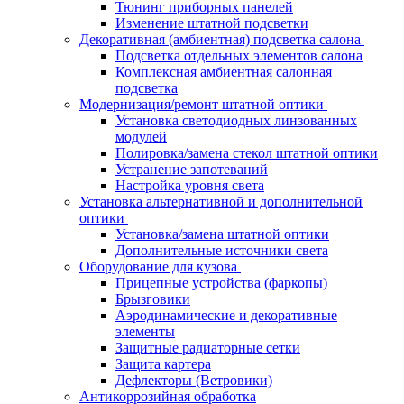
Тюнинг приборных панелей
Изменение штатной подсветки
Декоративная (амбиентная) подсветка салона
Подсветка отдельных элементов салона
Комплексная амбиентная салонная
подсветка
Модернизация/ремонт штатной оптики
Установка светодиодных линзованных
модулей
Полировка/замена стекол штатной оптики
Устранение запотеваний
Настройка уровня света
Установка альтернативной и дополнительной
оптики
Установка/замена штатной оптики
Дополнительные источники света
Оборудование для кузова
Прицепные устройства (фаркопы)
Брызговики
Аэродинамические и декоративные
элементы
Защитные радиаторные сетки
Защита картера
Дефлекторы (Ветровики)
Антикоррозийная обработка