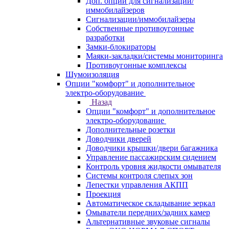
Доп. опции для сигнализаций/
иммобилайзеров
Сигнализации/иммобилайзеры
Собственные противоугонные
разработки
Замки-блокираторы
Маяки-закладки/системы мониторинга
Противоугонные комплексы
Шумоизоляция
Опции "комфорт" и дополнительное
электро-оборудование
Назад
Опции "комфорт" и дополнительное
электро-оборудование
Дополнительные розетки
Доводчики дверей
Доводчики крышки/двери багажника
Управление пассажирским сидением
Контроль уровня жидкости омывателя
Системы контроля слепых зон
Лепестки управления АКПП
Проекция
Автоматическое складывание зеркал
Омыватели передних/задних камер
Альтернативные звуковые сигналы