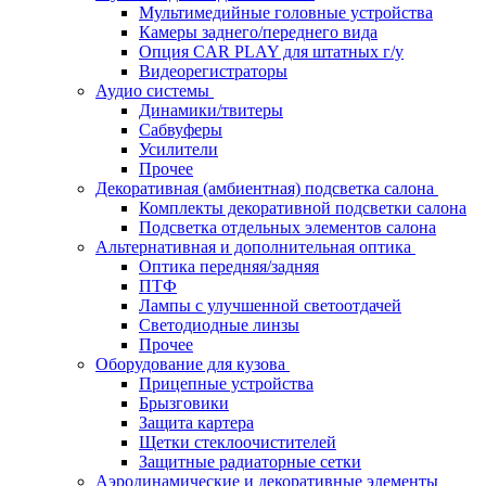
Мультимедийные головные устройства
Камеры заднего/переднего вида
Опция CAR PLAY для штатных г/у
Видеорегистраторы
Аудио системы
Динамики/твитеры
Сабвуферы
Усилители
Прочее
Декоративная (амбиентная) подсветка салона
Комплекты декоративной подсветки салона
Подсветка отдельных элементов салона
Альтернативная и дополнительная оптика
Оптика передняя/задняя
ПТФ
Лампы с улучшенной светоотдачей
Светодиодные линзы
Прочее
Оборудование для кузова
Прицепные устройства
Брызговики
Защита картера
Щетки стеклоочистителей
Защитные радиаторные сетки
Аэродинамические и декоративные элементы