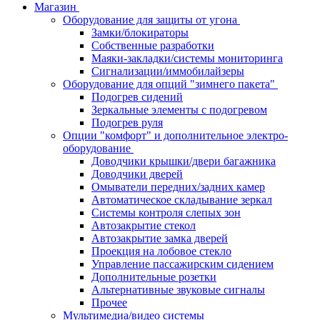
Магазин
Оборудование для защиты от угона
Замки/блокираторы
Собственные разработки
Маяки-закладки/системы мониторинга
Сигнализации/иммобилайзеры
Оборудование для опций "зимнего пакета"
Подогрев сидений
Зеркальные элементы с подогревом
Подогрев руля
Опции "комфорт" и дополнительное электро-
оборудование
Доводчики крышки/двери багажника
Доводчики дверей
Омыватели передних/задних камер
Автоматическое складывание зеркал
Системы контроля слепых зон
Автозакрытие стекол
Автозакрытие замка дверей
Проекция на лобовое стекло
Управление пассажирским сидением
Дополнительные розетки
Альтернативные звуковые сигналы
Прочее
Мультимедиа/видео системы