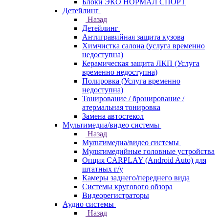
Блоки ЭКО НОРМАЛ СПОРТ
Детейлинг
Назад
Детейлинг
Антигравийная защита кузова
Химчистка салона (услуга временно
недоступна)
Керамическая защита ЛКП (Услуга
временно недоступна)
Полировка (Услуга временно
недоступна)
Тонирование / бронирование /
атермальная тонировка
Замена автостекол
Мультимедиа/видео системы
Назад
Мультимедиа/видео системы
Мультимедийные головные устройства
Опция CARPLAY (Android Auto) для
штатных г/у
Камеры заднего/переднего вида
Системы кругового обзора
Видеорегистраторы
Аудио системы
Назад