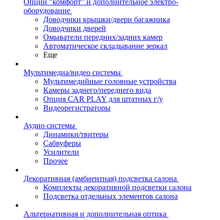
Опции "комфорт" и дополнительное электро-
оборудование
Доводчики крышки/двери багажника
Доводчики дверей
Омыватели передних/задних камер
Автоматическое складывание зеркал
Еще
Мультимедиа/видео системы
Мультимедийные головные устройства
Камеры заднего/переднего вида
Опция CAR PLAY для штатных г/у
Видеорегистраторы
Аудио системы
Динамики/твитеры
Сабвуферы
Усилители
Прочее
Декоративная (амбиентная) подсветка салона
Комплекты декоративной подсветки салона
Подсветка отдельных элементов салона
Альтернативная и дополнительная оптика