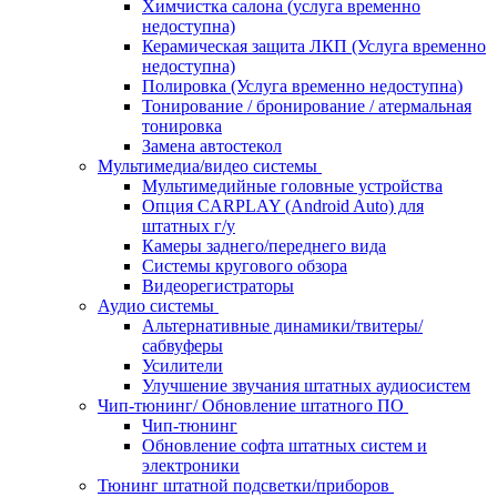
Химчистка салона (услуга временно
недоступна)
Керамическая защита ЛКП (Услуга временно
недоступна)
Полировка (Услуга временно недоступна)
Тонирование / бронирование / атермальная
тонировка
Замена автостекол
Мультимедиа/видео системы
Мультимедийные головные устройства
Опция CARPLAY (Android Auto) для
штатных г/у
Камеры заднего/переднего вида
Системы кругового обзора
Видеорегистраторы
Аудио системы
Альтернативные динамики/твитеры/
сабвуферы
Усилители
Улучшение звучания штатных аудиосистем
Чип-тюнинг/ Обновление штатного ПО
Чип-тюнинг
Обновление софта штатных систем и
электроники
Тюнинг штатной подсветки/приборов