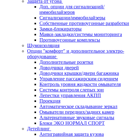
Защита от угона
Доп. опции для сигнализаций/
иммобилайзеров
Сигнализации/иммобилайзеры
Собственные противоугонные разработки
Замки-блокираторы
Маяки-закладки/системы мониторинга
Противоугонные комплексы
Шумоизоляция
Опции "комфорт" и дополнительное электро-
оборудование
Дополнительные розетки
Доводчики дверей
Доводчики крышки/двери багажника
Управление пассажирским сидением
Контроль уровня жидкости омывателя
Системы контроля слепых зон
Лепестки управления АКПП
Проекция
Автоматическое складывание зеркал
Омыватели передних/задних камер
Альтернативные звуковые сигналы
Блоки ЭКО НОРМАЛ СПОРТ
Детейлинг
Антигравийная защита кузова