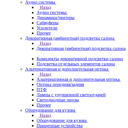
Аудио системы
Назад
Аудио системы
Динамики/твитеры
Сабвуферы
Усилители
Прочее
Декоративная (амбиентная) подсветка салона
Назад
Декоративная (амбиентная) подсветка салона
Комплекты декоративной подсветки салона
Подсветка отдельных элементов салона
Альтернативная и дополнительная оптика
Назад
Альтернативная и дополнительная оптика
Оптика передняя/задняя
ПТФ
Лампы с улучшенной светоотдачей
Светодиодные линзы
Прочее
Оборудование для кузова
Назад
Оборудование для кузова
Прицепные устройства