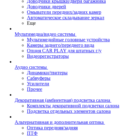
Доводчики крышки/двери багажника
Доводчики дверей
Омыватели передних/задних камер
Автоматическое складывание зеркал
Еще
Мультимедиа/видео системы
Мультимедийные головные устройства
Камеры заднего/переднего вида
Опция CAR PLAY для штатных г/у
Видеорегистраторы
Аудио системы
Динамики/твитеры
Сабвуферы
Усилители
Прочее
Декоративная (амбиентная) подсветка салона
Комплекты декоративной подсветки салона
Подсветка отдельных элементов салона
Альтернативная и дополнительная оптика
Оптика передняя/задняя
ПТФ