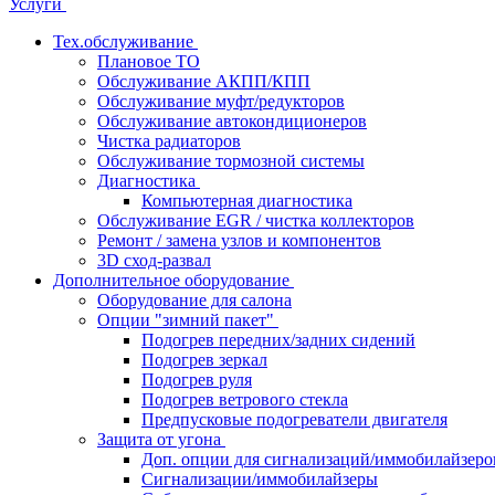
Услуги
Тех.обслуживание
Плановое ТО
Обслуживание АКПП/КПП
Обслуживание муфт/редукторов
Обслуживание автокондиционеров
Чистка радиаторов
Обслуживание тормозной системы
Диагностика
Компьютерная диагностика
Обслуживание EGR / чистка коллекторов
Ремонт / замена узлов и компонентов
3D сход-развал
Дополнительное оборудование
Оборудование для салона
Опции "зимний пакет"
Подогрев передних/задних сидений
Подогрев зеркал
Подогрев руля
Подогрев ветрового стекла
Предпусковые подогреватели двигателя
Защита от угона
Доп. опции для сигнализаций/иммобилайзеро
Сигнализации/иммобилайзеры