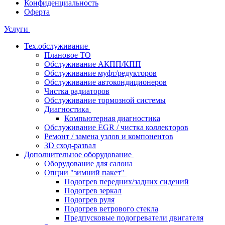
Конфиденциальность
Оферта
Услуги
Тех.обслуживание
Плановое ТО
Обслуживание АКПП/КПП
Обслуживание муфт/редукторов
Обслуживание автокондиционеров
Чистка радиаторов
Обслуживание тормозной системы
Диагностика
Компьютерная диагностика
Обслуживание EGR / чистка коллекторов
Ремонт / замена узлов и компонентов
3D сход-развал
Дополнительное оборудование
Оборудование для салона
Опции "зимний пакет"
Подогрев передних/задних сидений
Подогрев зеркал
Подогрев руля
Подогрев ветрового стекла
Предпусковые подогреватели двигателя