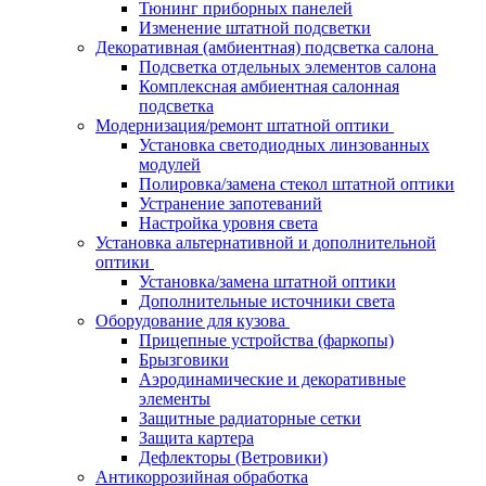
Тюнинг приборных панелей
Изменение штатной подсветки
Декоративная (амбиентная) подсветка салона
Подсветка отдельных элементов салона
Комплексная амбиентная салонная
подсветка
Модернизация/ремонт штатной оптики
Установка светодиодных линзованных
модулей
Полировка/замена стекол штатной оптики
Устранение запотеваний
Настройка уровня света
Установка альтернативной и дополнительной
оптики
Установка/замена штатной оптики
Дополнительные источники света
Оборудование для кузова
Прицепные устройства (фаркопы)
Брызговики
Аэродинамические и декоративные
элементы
Защитные радиаторные сетки
Защита картера
Дефлекторы (Ветровики)
Антикоррозийная обработка