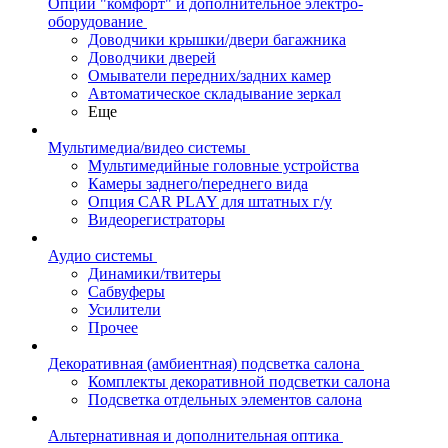
Опции "комфорт" и дополнительное электро-
оборудование
Доводчики крышки/двери багажника
Доводчики дверей
Омыватели передних/задних камер
Автоматическое складывание зеркал
Еще
Мультимедиа/видео системы
Мультимедийные головные устройства
Камеры заднего/переднего вида
Опция CAR PLAY для штатных г/у
Видеорегистраторы
Аудио системы
Динамики/твитеры
Сабвуферы
Усилители
Прочее
Декоративная (амбиентная) подсветка салона
Комплекты декоративной подсветки салона
Подсветка отдельных элементов салона
Альтернативная и дополнительная оптика