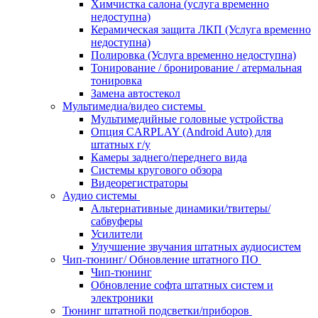
Химчистка салона (услуга временно
недоступна)
Керамическая защита ЛКП (Услуга временно
недоступна)
Полировка (Услуга временно недоступна)
Тонирование / бронирование / атермальная
тонировка
Замена автостекол
Мультимедиа/видео системы
Мультимедийные головные устройства
Опция CARPLAY (Android Auto) для
штатных г/у
Камеры заднего/переднего вида
Системы кругового обзора
Видеорегистраторы
Аудио системы
Альтернативные динамики/твитеры/
сабвуферы
Усилители
Улучшение звучания штатных аудиосистем
Чип-тюнинг/ Обновление штатного ПО
Чип-тюнинг
Обновление софта штатных систем и
электроники
Тюнинг штатной подсветки/приборов