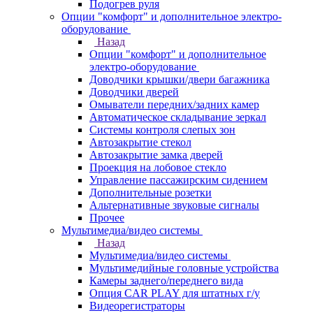
Подогрев руля
Опции "комфорт" и дополнительное электро-
оборудование
Назад
Опции "комфорт" и дополнительное
электро-оборудование
Доводчики крышки/двери багажника
Доводчики дверей
Омыватели передних/задних камер
Автоматическое складывание зеркал
Системы контроля слепых зон
Автозакрытие стекол
Автозакрытие замка дверей
Проекция на лобовое стекло
Управление пассажирским сидением
Дополнительные розетки
Альтернативные звуковые сигналы
Прочее
Мультимедиа/видео системы
Назад
Мультимедиа/видео системы
Мультимедийные головные устройства
Камеры заднего/переднего вида
Опция CAR PLAY для штатных г/у
Видеорегистраторы