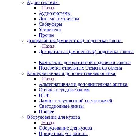
Аудио системы
Назад
Аудио системы
Динамики/твитеры
Сабвуферы
Усилители
Прочее
Декоративная (амбиентная) подсветка салона
Назад
Декоративная (амбиентная) подсветка салона
Комплекты декоративной подсветки салона
Подсветка отдельных элементов салона
Альтернативная и дополнительная оптика
Назад
Альтернативная и дополнительная оптика
Оптика передняя/задняя
ПТФ
Лампы с улучшенной светоотдачей
Светодиодные линзы
Прочее
Оборудование для кузова
Назад
Оборудование для кузова
Прицепные устройства