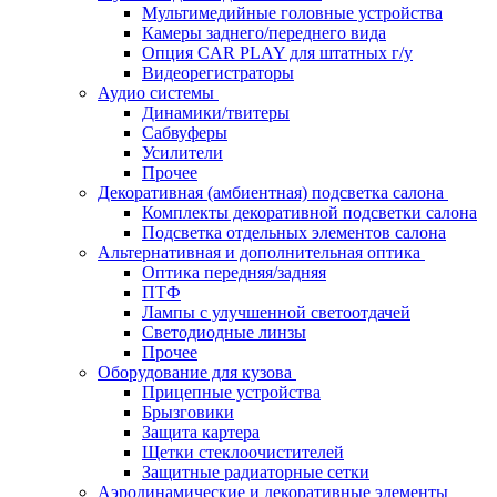
Мультимедийные головные устройства
Камеры заднего/переднего вида
Опция CAR PLAY для штатных г/у
Видеорегистраторы
Аудио системы
Динамики/твитеры
Сабвуферы
Усилители
Прочее
Декоративная (амбиентная) подсветка салона
Комплекты декоративной подсветки салона
Подсветка отдельных элементов салона
Альтернативная и дополнительная оптика
Оптика передняя/задняя
ПТФ
Лампы с улучшенной светоотдачей
Светодиодные линзы
Прочее
Оборудование для кузова
Прицепные устройства
Брызговики
Защита картера
Щетки стеклоочистителей
Защитные радиаторные сетки
Аэродинамические и декоративные элементы