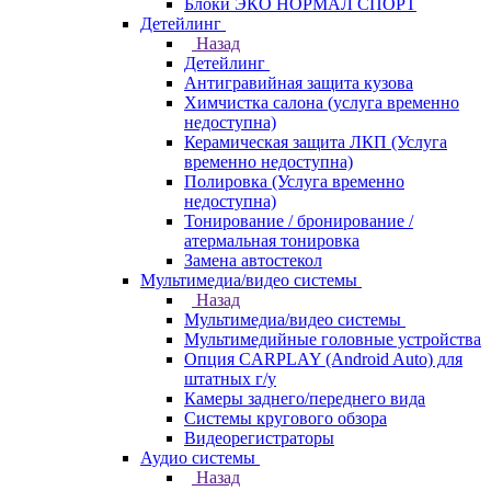
Блоки ЭКО НОРМАЛ СПОРТ
Детейлинг
Назад
Детейлинг
Антигравийная защита кузова
Химчистка салона (услуга временно
недоступна)
Керамическая защита ЛКП (Услуга
временно недоступна)
Полировка (Услуга временно
недоступна)
Тонирование / бронирование /
атермальная тонировка
Замена автостекол
Мультимедиа/видео системы
Назад
Мультимедиа/видео системы
Мультимедийные головные устройства
Опция CARPLAY (Android Auto) для
штатных г/у
Камеры заднего/переднего вида
Системы кругового обзора
Видеорегистраторы
Аудио системы
Назад