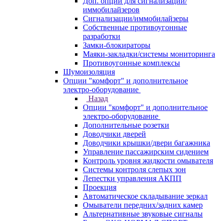
Доп. опции для сигнализаций/
иммобилайзеров
Сигнализации/иммобилайзеры
Собственные противоугонные
разработки
Замки-блокираторы
Маяки-закладки/системы мониторинга
Противоугонные комплексы
Шумоизоляция
Опции "комфорт" и дополнительное
электро-оборудование
Назад
Опции "комфорт" и дополнительное
электро-оборудование
Дополнительные розетки
Доводчики дверей
Доводчики крышки/двери багажника
Управление пассажирским сидением
Контроль уровня жидкости омывателя
Системы контроля слепых зон
Лепестки управления АКПП
Проекция
Автоматическое складывание зеркал
Омыватели передних/задних камер
Альтернативные звуковые сигналы