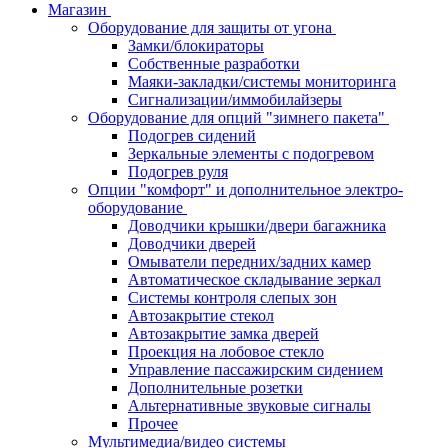
Магазин
Оборудование для защиты от угона
Замки/блокираторы
Собственные разработки
Маяки-закладки/системы мониторинга
Сигнализации/иммобилайзеры
Оборудование для опций "зимнего пакета"
Подогрев сидений
Зеркальные элементы с подогревом
Подогрев руля
Опции "комфорт" и дополнительное электро-
оборудование
Доводчики крышки/двери багажника
Доводчики дверей
Омыватели передних/задних камер
Автоматическое складывание зеркал
Системы контроля слепых зон
Автозакрытие стекол
Автозакрытие замка дверей
Проекция на лобовое стекло
Управление пассажирским сидением
Дополнительные розетки
Альтернативные звуковые сигналы
Прочее
Мультимедиа/видео системы