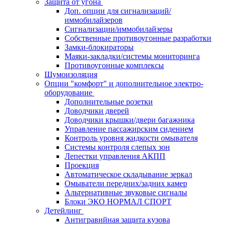
Защита от угона
Доп. опции для сигнализаций/
иммобилайзеров
Сигнализации/иммобилайзеры
Собственные противоугонные разработки
Замки-блокираторы
Маяки-закладки/системы мониторинга
Противоугонные комплексы
Шумоизоляция
Опции "комфорт" и дополнительное электро-
оборудование
Дополнительные розетки
Доводчики дверей
Доводчики крышки/двери багажника
Управление пассажирским сидением
Контроль уровня жидкости омывателя
Системы контроля слепых зон
Лепестки управления АКПП
Проекция
Автоматическое складывание зеркал
Омыватели передних/задних камер
Альтернативные звуковые сигналы
Блоки ЭКО НОРМАЛ СПОРТ
Детейлинг
Антигравийная защита кузова