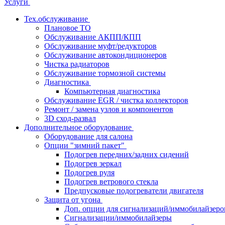
Услуги
Тех.обслуживание
Плановое ТО
Обслуживание АКПП/КПП
Обслуживание муфт/редукторов
Обслуживание автокондиционеров
Чистка радиаторов
Обслуживание тормозной системы
Диагностика
Компьютерная диагностика
Обслуживание EGR / чистка коллекторов
Ремонт / замена узлов и компонентов
3D сход-развал
Дополнительное оборудование
Оборудование для салона
Опции "зимний пакет"
Подогрев передних/задних сидений
Подогрев зеркал
Подогрев руля
Подогрев ветрового стекла
Предпусковые подогреватели двигателя
Защита от угона
Доп. опции для сигнализаций/иммобилайзеро
Сигнализации/иммобилайзеры