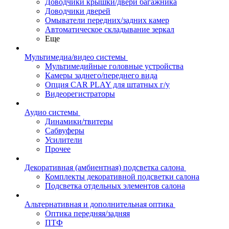
Доводчики крышки/двери багажника
Доводчики дверей
Омыватели передних/задних камер
Автоматическое складывание зеркал
Еще
Мультимедиа/видео системы
Мультимедийные головные устройства
Камеры заднего/переднего вида
Опция CAR PLAY для штатных г/у
Видеорегистраторы
Аудио системы
Динамики/твитеры
Сабвуферы
Усилители
Прочее
Декоративная (амбиентная) подсветка салона
Комплекты декоративной подсветки салона
Подсветка отдельных элементов салона
Альтернативная и дополнительная оптика
Оптика передняя/задняя
ПТФ