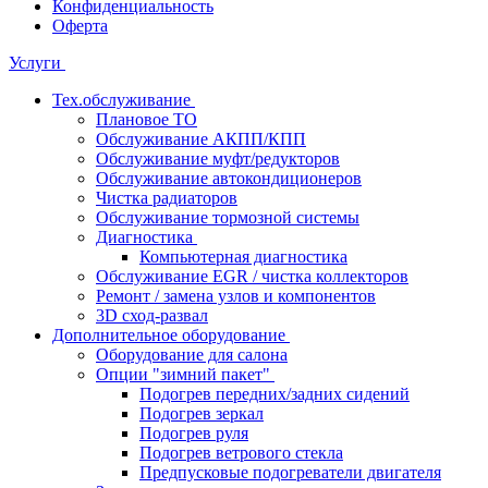
Конфиденциальность
Оферта
Услуги
Тех.обслуживание
Плановое ТО
Обслуживание АКПП/КПП
Обслуживание муфт/редукторов
Обслуживание автокондиционеров
Чистка радиаторов
Обслуживание тормозной системы
Диагностика
Компьютерная диагностика
Обслуживание EGR / чистка коллекторов
Ремонт / замена узлов и компонентов
3D сход-развал
Дополнительное оборудование
Оборудование для салона
Опции "зимний пакет"
Подогрев передних/задних сидений
Подогрев зеркал
Подогрев руля
Подогрев ветрового стекла
Предпусковые подогреватели двигателя