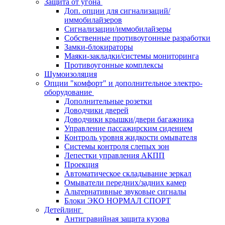
Защита от угона
Доп. опции для сигнализаций/
иммобилайзеров
Сигнализации/иммобилайзеры
Собственные противоугонные разработки
Замки-блокираторы
Маяки-закладки/системы мониторинга
Противоугонные комплексы
Шумоизоляция
Опции "комфорт" и дополнительное электро-
оборудование
Дополнительные розетки
Доводчики дверей
Доводчики крышки/двери багажника
Управление пассажирским сидением
Контроль уровня жидкости омывателя
Системы контроля слепых зон
Лепестки управления АКПП
Проекция
Автоматическое складывание зеркал
Омыватели передних/задних камер
Альтернативные звуковые сигналы
Блоки ЭКО НОРМАЛ СПОРТ
Детейлинг
Антигравийная защита кузова