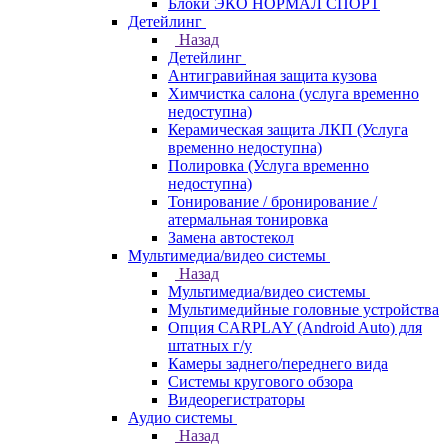
Блоки ЭКО НОРМАЛ СПОРТ
Детейлинг
Назад
Детейлинг
Антигравийная защита кузова
Химчистка салона (услуга временно
недоступна)
Керамическая защита ЛКП (Услуга
временно недоступна)
Полировка (Услуга временно
недоступна)
Тонирование / бронирование /
атермальная тонировка
Замена автостекол
Мультимедиа/видео системы
Назад
Мультимедиа/видео системы
Мультимедийные головные устройства
Опция CARPLAY (Android Auto) для
штатных г/у
Камеры заднего/переднего вида
Системы кругового обзора
Видеорегистраторы
Аудио системы
Назад