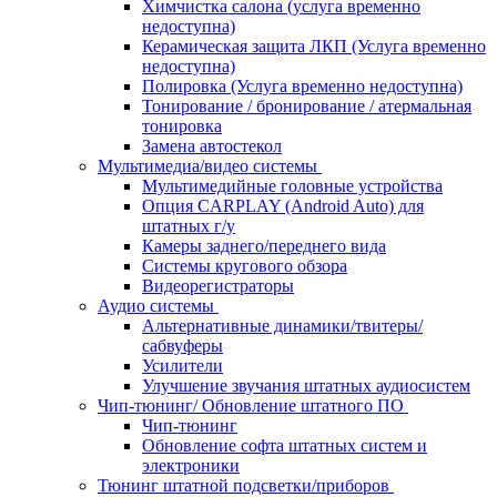
Химчистка салона (услуга временно
недоступна)
Керамическая защита ЛКП (Услуга временно
недоступна)
Полировка (Услуга временно недоступна)
Тонирование / бронирование / атермальная
тонировка
Замена автостекол
Мультимедиа/видео системы
Мультимедийные головные устройства
Опция CARPLAY (Android Auto) для
штатных г/у
Камеры заднего/переднего вида
Системы кругового обзора
Видеорегистраторы
Аудио системы
Альтернативные динамики/твитеры/
сабвуферы
Усилители
Улучшение звучания штатных аудиосистем
Чип-тюнинг/ Обновление штатного ПО
Чип-тюнинг
Обновление софта штатных систем и
электроники
Тюнинг штатной подсветки/приборов