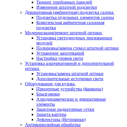
Тюнинг приборных панелей
Изменение штатной подсветки
Декоративная (амбиентная) подсветка салона
Подсветка отдельных элементов салона
Комплексная амбиентная салонная
подсветка
Модернизация/ремонт штатной оптики
Установка светодиодных линзованных
модулей
Полировка/замена стекол штатной оптики
Устранение запотеваний
Настройка уровня света
Установка альтернативной и дополнительной
оптики
Установка/замена штатной оптики
Дополнительные источники света
Оборудование для кузова
Прицепные устройства (фаркопы)
Брызговики
Аэродинамические и декоративные
элементы
Защитные радиаторные сетки
Защита картера
Дефлекторы (Ветровики)
Антикоррозийная обработка