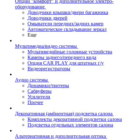
Опции "комфорт" и дополнительное электро-
оборудование
Доводчики крышки/двери багажника
Доводчики дверей
Омыватели передних/задних камер
Автоматическое складывание зеркал
Еще
Мультимедиа/видео системы
Мультимедийные головные устройства
Камеры заднего/переднего вида
Опция CAR PLAY для штатных г/у
Видеорегистраторы
Аудио системы
Динамики/твитеры
Сабвуферы
Усилители
Прочее
Декоративная (амбиентная) подсветка салона
Комплекты декоративной подсветки салона
Подсветка отдельных элементов салона
Альтернативная и дополнительная оптика