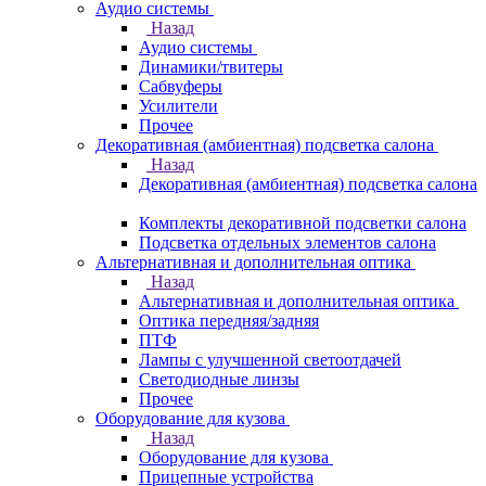
Аудио системы
Назад
Аудио системы
Динамики/твитеры
Сабвуферы
Усилители
Прочее
Декоративная (амбиентная) подсветка салона
Назад
Декоративная (амбиентная) подсветка салона
Комплекты декоративной подсветки салона
Подсветка отдельных элементов салона
Альтернативная и дополнительная оптика
Назад
Альтернативная и дополнительная оптика
Оптика передняя/задняя
ПТФ
Лампы с улучшенной светоотдачей
Светодиодные линзы
Прочее
Оборудование для кузова
Назад
Оборудование для кузова
Прицепные устройства