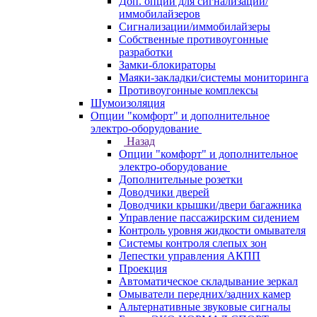
Доп. опции для сигнализаций/
иммобилайзеров
Сигнализации/иммобилайзеры
Собственные противоугонные
разработки
Замки-блокираторы
Маяки-закладки/системы мониторинга
Противоугонные комплексы
Шумоизоляция
Опции "комфорт" и дополнительное
электро-оборудование
Назад
Опции "комфорт" и дополнительное
электро-оборудование
Дополнительные розетки
Доводчики дверей
Доводчики крышки/двери багажника
Управление пассажирским сидением
Контроль уровня жидкости омывателя
Системы контроля слепых зон
Лепестки управления АКПП
Проекция
Автоматическое складывание зеркал
Омыватели передних/задних камер
Альтернативные звуковые сигналы