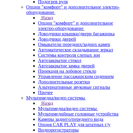
Подогрев руля
Опции "комфорт" и дополнительное электро-
оборудование
Назад
Опции "комфорт" и дополнительное
электро-оборудование
Доводчики крышки/двери багажника
Доводчики дверей
Омыватели передних/задних камер
Автоматическое складывание зеркал
Системы контроля слепых зон
Автозакрытие стекол
Автозакрытие замка дверей
Проекция на лобовое стекло
Управление пассажирским сидением
Дополнительные розетки
Альтернативные звуковые сигналы
Прочее
Мультимедиа/видео системы
Назад
Мультимедиа/видео системы
Мультимедийные головные устройства
Камеры заднего/переднего вида
Опция CAR PLAY для штатных г/у
Видеорегистраторы