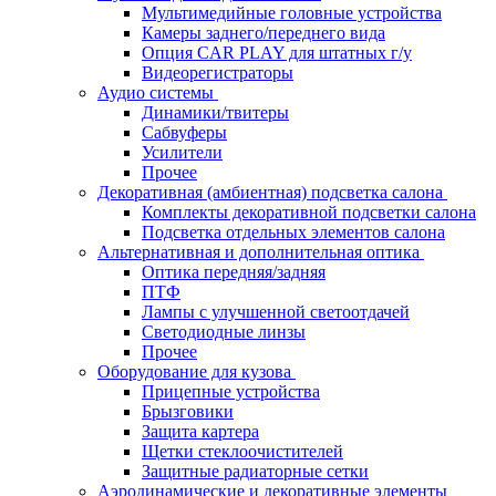
Мультимедийные головные устройства
Камеры заднего/переднего вида
Опция CAR PLAY для штатных г/у
Видеорегистраторы
Аудио системы
Динамики/твитеры
Сабвуферы
Усилители
Прочее
Декоративная (амбиентная) подсветка салона
Комплекты декоративной подсветки салона
Подсветка отдельных элементов салона
Альтернативная и дополнительная оптика
Оптика передняя/задняя
ПТФ
Лампы с улучшенной светоотдачей
Светодиодные линзы
Прочее
Оборудование для кузова
Прицепные устройства
Брызговики
Защита картера
Щетки стеклоочистителей
Защитные радиаторные сетки
Аэродинамические и декоративные элементы