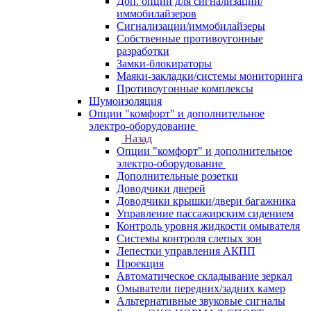
Доп. опции для сигнализаций/
иммобилайзеров
Сигнализации/иммобилайзеры
Собственные противоугонные
разработки
Замки-блокираторы
Маяки-закладки/системы мониторинга
Противоугонные комплексы
Шумоизоляция
Опции "комфорт" и дополнительное
электро-оборудование
Назад
Опции "комфорт" и дополнительное
электро-оборудование
Дополнительные розетки
Доводчики дверей
Доводчики крышки/двери багажника
Управление пассажирским сидением
Контроль уровня жидкости омывателя
Системы контроля слепых зон
Лепестки управления АКПП
Проекция
Автоматическое складывание зеркал
Омыватели передних/задних камер
Альтернативные звуковые сигналы