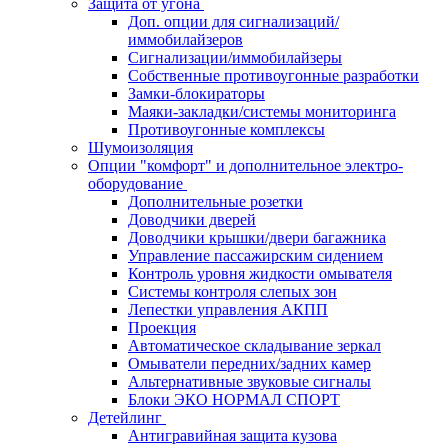
Защита от угона
Доп. опции для сигнализаций/
иммобилайзеров
Сигнализации/иммобилайзеры
Собственные противоугонные разработки
Замки-блокираторы
Маяки-закладки/системы мониторинга
Противоугонные комплексы
Шумоизоляция
Опции "комфорт" и дополнительное электро-
оборудование
Дополнительные розетки
Доводчики дверей
Доводчики крышки/двери багажника
Управление пассажирским сидением
Контроль уровня жидкости омывателя
Системы контроля слепых зон
Лепестки управления АКПП
Проекция
Автоматическое складывание зеркал
Омыватели передних/задних камер
Альтернативные звуковые сигналы
Блоки ЭКО НОРМАЛ СПОРТ
Детейлинг
Антигравийная защита кузова