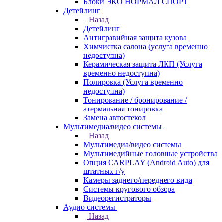
Блоки ЭКО НОРМАЛ СПОРТ
Детейлинг
Назад
Детейлинг
Антигравийная защита кузова
Химчистка салона (услуга временно
недоступна)
Керамическая защита ЛКП (Услуга
временно недоступна)
Полировка (Услуга временно
недоступна)
Тонирование / бронирование /
атермальная тонировка
Замена автостекол
Мультимедиа/видео системы
Назад
Мультимедиа/видео системы
Мультимедийные головные устройства
Опция CARPLAY (Android Auto) для
штатных г/у
Камеры заднего/переднего вида
Системы кругового обзора
Видеорегистраторы
Аудио системы
Назад