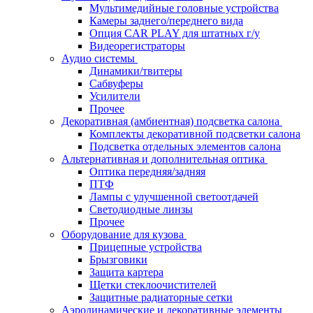
Мультимедийные головные устройства
Камеры заднего/переднего вида
Опция CAR PLAY для штатных г/у
Видеорегистраторы
Аудио системы
Динамики/твитеры
Сабвуферы
Усилители
Прочее
Декоративная (амбиентная) подсветка салона
Комплекты декоративной подсветки салона
Подсветка отдельных элементов салона
Альтернативная и дополнительная оптика
Оптика передняя/задняя
ПТФ
Лампы с улучшенной светоотдачей
Светодиодные линзы
Прочее
Оборудование для кузова
Прицепные устройства
Брызговики
Защита картера
Щетки стеклоочистителей
Защитные радиаторные сетки
Аэродинамические и декоративные элементы