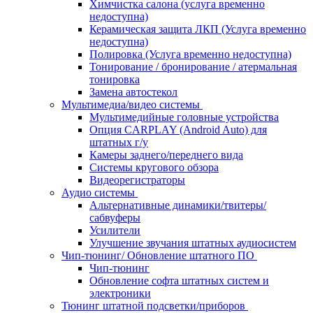
Химчистка салона (услуга временно
недоступна)
Керамическая защита ЛКП (Услуга временно
недоступна)
Полировка (Услуга временно недоступна)
Тонирование / бронирование / атермальная
тонировка
Замена автостекол
Мультимедиа/видео системы
Мультимедийные головные устройства
Опция CARPLAY (Android Auto) для
штатных г/у
Камеры заднего/переднего вида
Системы кругового обзора
Видеорегистраторы
Аудио системы
Альтернативные динамики/твитеры/
сабвуферы
Усилители
Улучшение звучания штатных аудиосистем
Чип-тюнинг/ Обновление штатного ПО
Чип-тюнинг
Обновление софта штатных систем и
электроники
Тюнинг штатной подсветки/приборов