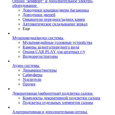
Опции "комфорт" и дополнительное электро-
оборудование
Доводчики крышки/двери багажника
Доводчики дверей
Омыватели передних/задних камер
Автоматическое складывание зеркал
Еще
Мультимедиа/видео системы
Мультимедийные головные устройства
Камеры заднего/переднего вида
Опция CAR PLAY для штатных г/у
Видеорегистраторы
Аудио системы
Динамики/твитеры
Сабвуферы
Усилители
Прочее
Декоративная (амбиентная) подсветка салона
Комплекты декоративной подсветки салона
Подсветка отдельных элементов салона
Альтернативная и дополнительная оптика