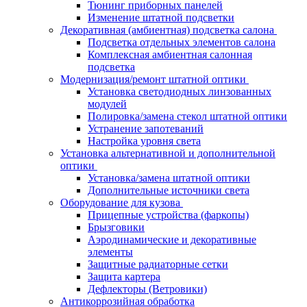
Тюнинг приборных панелей
Изменение штатной подсветки
Декоративная (амбиентная) подсветка салона
Подсветка отдельных элементов салона
Комплексная амбиентная салонная
подсветка
Модернизация/ремонт штатной оптики
Установка светодиодных линзованных
модулей
Полировка/замена стекол штатной оптики
Устранение запотеваний
Настройка уровня света
Установка альтернативной и дополнительной
оптики
Установка/замена штатной оптики
Дополнительные источники света
Оборудование для кузова
Прицепные устройства (фаркопы)
Брызговики
Аэродинамические и декоративные
элементы
Защитные радиаторные сетки
Защита картера
Дефлекторы (Ветровики)
Антикоррозийная обработка