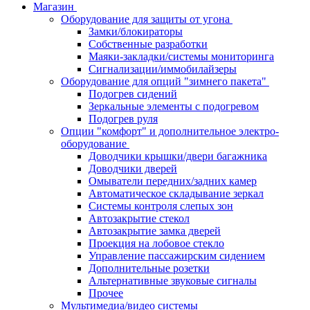
Магазин
Оборудование для защиты от угона
Замки/блокираторы
Собственные разработки
Маяки-закладки/системы мониторинга
Сигнализации/иммобилайзеры
Оборудование для опций "зимнего пакета"
Подогрев сидений
Зеркальные элементы с подогревом
Подогрев руля
Опции "комфорт" и дополнительное электро-
оборудование
Доводчики крышки/двери багажника
Доводчики дверей
Омыватели передних/задних камер
Автоматическое складывание зеркал
Системы контроля слепых зон
Автозакрытие стекол
Автозакрытие замка дверей
Проекция на лобовое стекло
Управление пассажирским сидением
Дополнительные розетки
Альтернативные звуковые сигналы
Прочее
Мультимедиа/видео системы