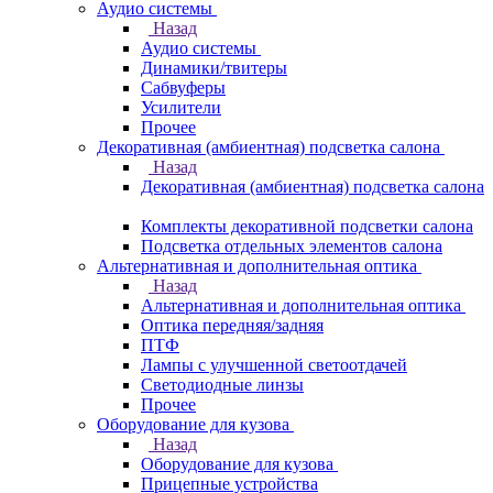
Аудио системы
Назад
Аудио системы
Динамики/твитеры
Сабвуферы
Усилители
Прочее
Декоративная (амбиентная) подсветка салона
Назад
Декоративная (амбиентная) подсветка салона
Комплекты декоративной подсветки салона
Подсветка отдельных элементов салона
Альтернативная и дополнительная оптика
Назад
Альтернативная и дополнительная оптика
Оптика передняя/задняя
ПТФ
Лампы с улучшенной светоотдачей
Светодиодные линзы
Прочее
Оборудование для кузова
Назад
Оборудование для кузова
Прицепные устройства