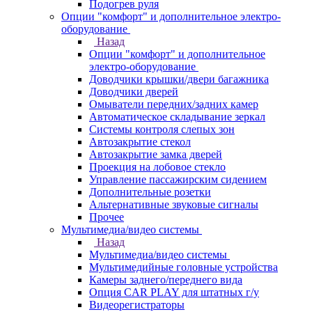
Подогрев руля
Опции "комфорт" и дополнительное электро-
оборудование
Назад
Опции "комфорт" и дополнительное
электро-оборудование
Доводчики крышки/двери багажника
Доводчики дверей
Омыватели передних/задних камер
Автоматическое складывание зеркал
Системы контроля слепых зон
Автозакрытие стекол
Автозакрытие замка дверей
Проекция на лобовое стекло
Управление пассажирским сидением
Дополнительные розетки
Альтернативные звуковые сигналы
Прочее
Мультимедиа/видео системы
Назад
Мультимедиа/видео системы
Мультимедийные головные устройства
Камеры заднего/переднего вида
Опция CAR PLAY для штатных г/у
Видеорегистраторы