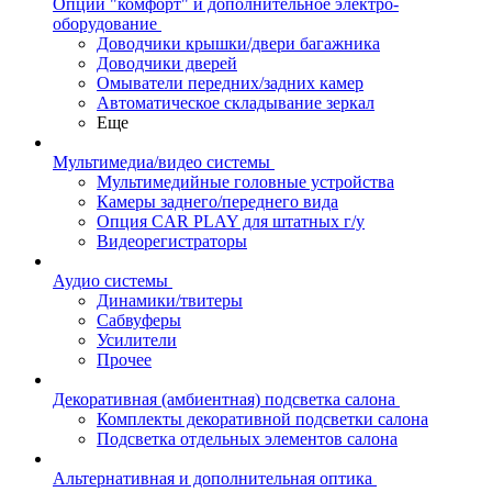
Опции "комфорт" и дополнительное электро-
оборудование
Доводчики крышки/двери багажника
Доводчики дверей
Омыватели передних/задних камер
Автоматическое складывание зеркал
Еще
Мультимедиа/видео системы
Мультимедийные головные устройства
Камеры заднего/переднего вида
Опция CAR PLAY для штатных г/у
Видеорегистраторы
Аудио системы
Динамики/твитеры
Сабвуферы
Усилители
Прочее
Декоративная (амбиентная) подсветка салона
Комплекты декоративной подсветки салона
Подсветка отдельных элементов салона
Альтернативная и дополнительная оптика