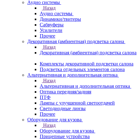
Аудио системы
Назад
Аудио системы
Динамики/твитеры
Сабвуферы
Усилители
Прочее
Декоративная (амбиентная) подсветка салона
Назад
Декоративная (амбиентная) подсветка салона
Комплекты декоративной подсветки салона
Подсветка отдельных элементов салона
Альтернативная и дополнительная оптика
Назад
Альтернативная и дополнительная оптика
Оптика передняя/задняя
ПТФ
Лампы с улучшенной светоотдачей
Светодиодные линзы
Прочее
Оборудование для кузова
Назад
Оборудование для кузова
Прицепные устройства