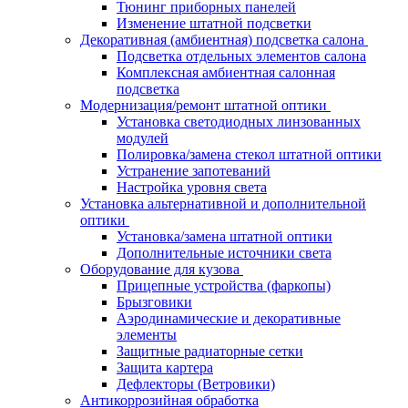
Тюнинг приборных панелей
Изменение штатной подсветки
Декоративная (амбиентная) подсветка салона
Подсветка отдельных элементов салона
Комплексная амбиентная салонная
подсветка
Модернизация/ремонт штатной оптики
Установка светодиодных линзованных
модулей
Полировка/замена стекол штатной оптики
Устранение запотеваний
Настройка уровня света
Установка альтернативной и дополнительной
оптики
Установка/замена штатной оптики
Дополнительные источники света
Оборудование для кузова
Прицепные устройства (фаркопы)
Брызговики
Аэродинамические и декоративные
элементы
Защитные радиаторные сетки
Защита картера
Дефлекторы (Ветровики)
Антикоррозийная обработка