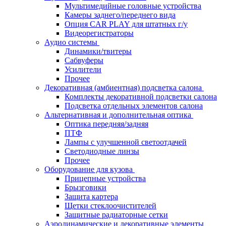
Мультимедийные головные устройства
Камеры заднего/переднего вида
Опция CAR PLAY для штатных г/у
Видеорегистраторы
Аудио системы
Динамики/твитеры
Сабвуферы
Усилители
Прочее
Декоративная (амбиентная) подсветка салона
Комплекты декоративной подсветки салона
Подсветка отдельных элементов салона
Альтернативная и дополнительная оптика
Оптика передняя/задняя
ПТФ
Лампы с улучшенной светоотдачей
Светодиодные линзы
Прочее
Оборудование для кузова
Прицепные устройства
Брызговики
Защита картера
Щетки стеклоочистителей
Защитные радиаторные сетки
Аэродинамические и декоративные элементы