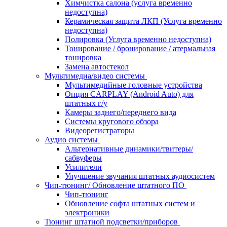
Химчистка салона (услуга временно
недоступна)
Керамическая защита ЛКП (Услуга временно
недоступна)
Полировка (Услуга временно недоступна)
Тонирование / бронирование / атермальная
тонировка
Замена автостекол
Мультимедиа/видео системы
Мультимедийные головные устройства
Опция CARPLAY (Android Auto) для
штатных г/у
Камеры заднего/переднего вида
Системы кругового обзора
Видеорегистраторы
Аудио системы
Альтернативные динамики/твитеры/
сабвуферы
Усилители
Улучшение звучания штатных аудиосистем
Чип-тюнинг/ Обновление штатного ПО
Чип-тюнинг
Обновление софта штатных систем и
электроники
Тюнинг штатной подсветки/приборов