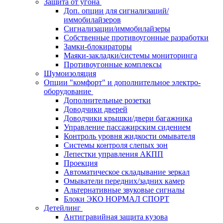
Защита от угона
Доп. опции для сигнализаций/
иммобилайзеров
Сигнализации/иммобилайзеры
Собственные противоугонные разработки
Замки-блокираторы
Маяки-закладки/системы мониторинга
Противоугонные комплексы
Шумоизоляция
Опции "комфорт" и дополнительное электро-
оборудование
Дополнительные розетки
Доводчики дверей
Доводчики крышки/двери багажника
Управление пассажирским сидением
Контроль уровня жидкости омывателя
Системы контроля слепых зон
Лепестки управления АКПП
Проекция
Автоматическое складывание зеркал
Омыватели передних/задних камер
Альтернативные звуковые сигналы
Блоки ЭКО НОРМАЛ СПОРТ
Детейлинг
Антигравийная защита кузова