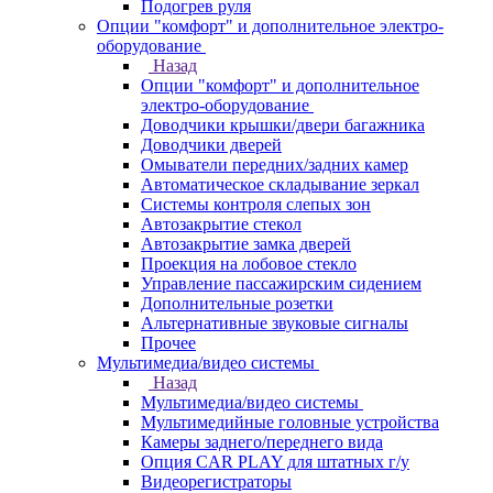
Подогрев руля
Опции "комфорт" и дополнительное электро-
оборудование
Назад
Опции "комфорт" и дополнительное
электро-оборудование
Доводчики крышки/двери багажника
Доводчики дверей
Омыватели передних/задних камер
Автоматическое складывание зеркал
Системы контроля слепых зон
Автозакрытие стекол
Автозакрытие замка дверей
Проекция на лобовое стекло
Управление пассажирским сидением
Дополнительные розетки
Альтернативные звуковые сигналы
Прочее
Мультимедиа/видео системы
Назад
Мультимедиа/видео системы
Мультимедийные головные устройства
Камеры заднего/переднего вида
Опция CAR PLAY для штатных г/у
Видеорегистраторы