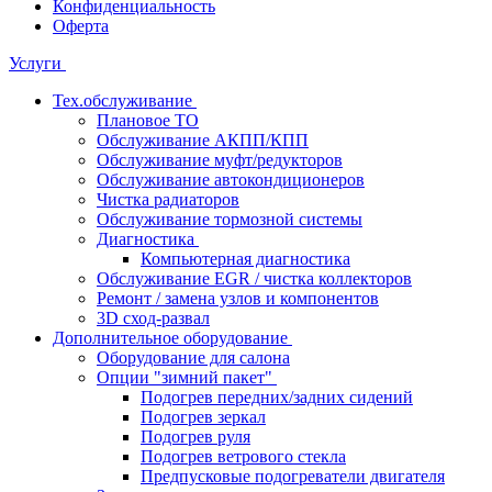
Конфиденциальность
Оферта
Услуги
Тех.обслуживание
Плановое ТО
Обслуживание АКПП/КПП
Обслуживание муфт/редукторов
Обслуживание автокондиционеров
Чистка радиаторов
Обслуживание тормозной системы
Диагностика
Компьютерная диагностика
Обслуживание EGR / чистка коллекторов
Ремонт / замена узлов и компонентов
3D сход-развал
Дополнительное оборудование
Оборудование для салона
Опции "зимний пакет"
Подогрев передних/задних сидений
Подогрев зеркал
Подогрев руля
Подогрев ветрового стекла
Предпусковые подогреватели двигателя