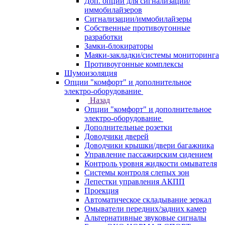
Доп. опции для сигнализаций/
иммобилайзеров
Сигнализации/иммобилайзеры
Собственные противоугонные
разработки
Замки-блокираторы
Маяки-закладки/системы мониторинга
Противоугонные комплексы
Шумоизоляция
Опции "комфорт" и дополнительное
электро-оборудование
Назад
Опции "комфорт" и дополнительное
электро-оборудование
Дополнительные розетки
Доводчики дверей
Доводчики крышки/двери багажника
Управление пассажирским сидением
Контроль уровня жидкости омывателя
Системы контроля слепых зон
Лепестки управления АКПП
Проекция
Автоматическое складывание зеркал
Омыватели передних/задних камер
Альтернативные звуковые сигналы