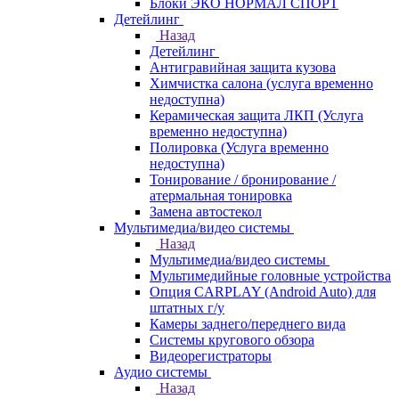
Блоки ЭКО НОРМАЛ СПОРТ
Детейлинг
Назад
Детейлинг
Антигравийная защита кузова
Химчистка салона (услуга временно
недоступна)
Керамическая защита ЛКП (Услуга
временно недоступна)
Полировка (Услуга временно
недоступна)
Тонирование / бронирование /
атермальная тонировка
Замена автостекол
Мультимедиа/видео системы
Назад
Мультимедиа/видео системы
Мультимедийные головные устройства
Опция CARPLAY (Android Auto) для
штатных г/у
Камеры заднего/переднего вида
Системы кругового обзора
Видеорегистраторы
Аудио системы
Назад