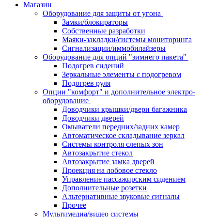
Магазин
Оборудование для защиты от угона
Замки/блокираторы
Собственные разработки
Маяки-закладки/системы мониторинга
Сигнализации/иммобилайзеры
Оборудование для опций "зимнего пакета"
Подогрев сидений
Зеркальные элементы с подогревом
Подогрев руля
Опции "комфорт" и дополнительное электро-
оборудование
Доводчики крышки/двери багажника
Доводчики дверей
Омыватели передних/задних камер
Автоматическое складывание зеркал
Системы контроля слепых зон
Автозакрытие стекол
Автозакрытие замка дверей
Проекция на лобовое стекло
Управление пассажирским сидением
Дополнительные розетки
Альтернативные звуковые сигналы
Прочее
Мультимедиа/видео системы