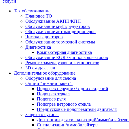
Услуги
Тех.обслуживание
Плановое ТО
Обслуживание АКПП/КПП
Обслуживание муфт/редукторов
Обслуживание автокондиционеров
Чистка радиаторов
Обслуживание тормозной системы
Диагностика
Компьютерная диагностика
Обслуживание EGR / чистка коллекторов
Ремонт / замена узлов и компонентов
3D сход-развал
Дополнительное оборудование
Оборудование для салона
Опции "зимний пакет"
Подогрев передних/задних сидений
Подогрев зеркал
Подогрев руля
Подогрев ветрового стекла
Предпусковые подогреватели двигателя
Защита от угона
Доп. опции для сигнализаций/иммобилайзеро
Сигнализации/иммобилайзеры