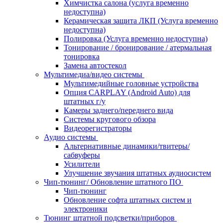
Химчистка салона (услуга временно
недоступна)
Керамическая защита ЛКП (Услуга временно
недоступна)
Полировка (Услуга временно недоступна)
Тонирование / бронирование / атермальная
тонировка
Замена автостекол
Мультимедиа/видео системы
Мультимедийные головные устройства
Опция CARPLAY (Android Auto) для
штатных г/у
Камеры заднего/переднего вида
Системы кругового обзора
Видеорегистраторы
Аудио системы
Альтернативные динамики/твитеры/
сабвуферы
Усилители
Улучшение звучания штатных аудиосистем
Чип-тюнинг/ Обновление штатного ПО
Чип-тюнинг
Обновление софта штатных систем и
электроники
Тюнинг штатной подсветки/приборов