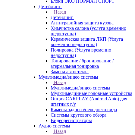
Блоки ЭКО НОРМАЛ СПОРТ
Детейлинг
Назад
Детейлинг
Антигравийная защита кузова
Химчистка салона (услуга временно
недоступна)
Керамическая защита ЛКП (Услуга
временно недоступна)
Полировка (Услуга временно
недоступна)
Тонирование / бронирование /
атермальная тонировка
Замена автостекол
Мультимедиа/видео системы
Назад
Мультимедиа/видео системы
Мультимедийные головные устройства
Опция CARPLAY (Android Auto) для
штатных г/у
Камеры заднего/переднего вида
Системы кругового обзора
Видеорегистраторы
Аудио системы
Назад