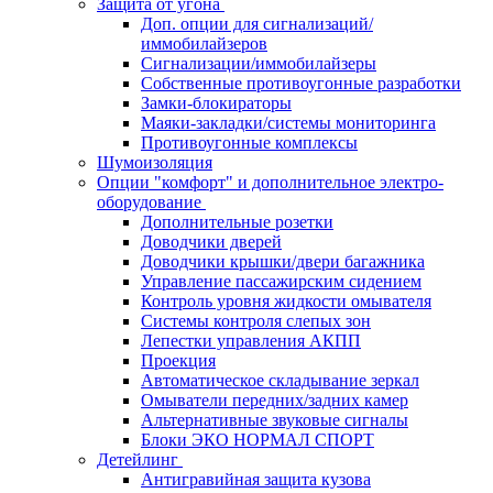
Защита от угона
Доп. опции для сигнализаций/
иммобилайзеров
Сигнализации/иммобилайзеры
Собственные противоугонные разработки
Замки-блокираторы
Маяки-закладки/системы мониторинга
Противоугонные комплексы
Шумоизоляция
Опции "комфорт" и дополнительное электро-
оборудование
Дополнительные розетки
Доводчики дверей
Доводчики крышки/двери багажника
Управление пассажирским сидением
Контроль уровня жидкости омывателя
Системы контроля слепых зон
Лепестки управления АКПП
Проекция
Автоматическое складывание зеркал
Омыватели передних/задних камер
Альтернативные звуковые сигналы
Блоки ЭКО НОРМАЛ СПОРТ
Детейлинг
Антигравийная защита кузова