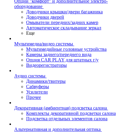
Опции "комфорт" и дополнительное электро-
оборудование
Доводчики крышки/двери багажника
Доводчики дверей
Омыватели передних/задних камер
Автоматическое складывание зеркал
Еще
Мультимедиа/видео системы
Мультимедийные головные устройства
Камеры заднего/переднего вида
Опция CAR PLAY для штатных г/у
Видеорегистраторы
Аудио системы
Динамики/твитеры
Сабвуферы
Усилители
Прочее
Декоративная (амбиентная) подсветка салона
Комплекты декоративной подсветки салона
Подсветка отдельных элементов салона
Альтернативная и дополнительная оптика