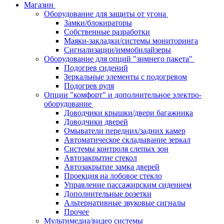
Магазин
Оборудование для защиты от угона
Замки/блокираторы
Собственные разработки
Маяки-закладки/системы мониторинга
Сигнализации/иммобилайзеры
Оборудование для опций "зимнего пакета"
Подогрев сидений
Зеркальные элементы с подогревом
Подогрев руля
Опции "комфорт" и дополнительное электро-
оборудование
Доводчики крышки/двери багажника
Доводчики дверей
Омыватели передних/задних камер
Автоматическое складывание зеркал
Системы контроля слепых зон
Автозакрытие стекол
Автозакрытие замка дверей
Проекция на лобовое стекло
Управление пассажирским сидением
Дополнительные розетки
Альтернативные звуковые сигналы
Прочее
Мультимедиа/видео системы