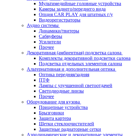
Мультимедийные головные устройства
Камеры заднего/переднего вида
Опция CAR PLAY для штатных г/у
Видеорегистраторы
Аудио системы
Динамики/твитеры
Сабвуферы
Усилители
Прочее
Декоративная (амбиентная) подсветка салона
Комплекты декоративной подсветки салона
Подсветка отдельных элементов салона
Альтернативная и дополнительная оптика
Оптика передняя/задняя
ПТФ
Лампы с улучшенной светоотдачей
Светодиодные линзы
Прочее
Оборудование для кузова
Прицепные устройства
Брызговики
Защита картера
Щетки стеклоочистителей
Защитные радиаторные сетки
Аэродинамические и декоративные элементы