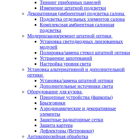
Тюнинг приборных панелей
Изменение штатной подсветки
Декоративная (амбиентная) подсветка салона
Подсветка отдельных элементов салона
Комплексная амбиентная салонная
подсветка
Модернизация/ремонт штатной оптики
Установка светодиодных линзованных
модулей
Полировка/замена стекол штатной оптики
Устранение запотеваний
Настройка уровня света
Установка альтернативной и дополнительной
оптики
Установка/замена штатной оптики
Дополнительные источники света
Оборудование для кузова
Прицепные устройства (фаркопы)
Брызговики
Аэродинамические и декоративные
элементы
Защитные радиаторные сетки
Защита картера
Дефлекторы (Ветровики)
Антикоррозийная обработка