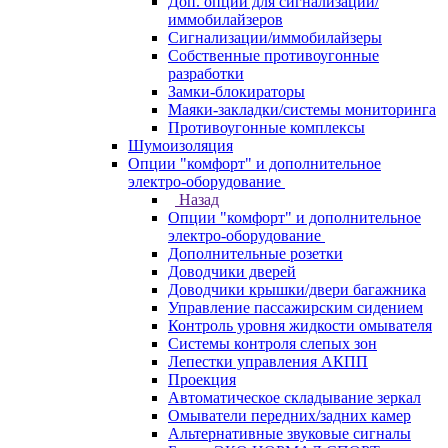
Доп. опции для сигнализаций/
иммобилайзеров
Сигнализации/иммобилайзеры
Собственные противоугонные
разработки
Замки-блокираторы
Маяки-закладки/системы мониторинга
Противоугонные комплексы
Шумоизоляция
Опции "комфорт" и дополнительное
электро-оборудование
Назад
Опции "комфорт" и дополнительное
электро-оборудование
Дополнительные розетки
Доводчики дверей
Доводчики крышки/двери багажника
Управление пассажирским сидением
Контроль уровня жидкости омывателя
Системы контроля слепых зон
Лепестки управления АКПП
Проекция
Автоматическое складывание зеркал
Омыватели передних/задних камер
Альтернативные звуковые сигналы