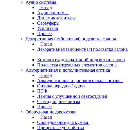
Аудио системы
Назад
Аудио системы
Динамики/твитеры
Сабвуферы
Усилители
Прочее
Декоративная (амбиентная) подсветка салона
Назад
Декоративная (амбиентная) подсветка салона
Комплекты декоративной подсветки салона
Подсветка отдельных элементов салона
Альтернативная и дополнительная оптика
Назад
Альтернативная и дополнительная оптика
Оптика передняя/задняя
ПТФ
Лампы с улучшенной светоотдачей
Светодиодные линзы
Прочее
Оборудование для кузова
Назад
Оборудование для кузова
Прицепные устройства