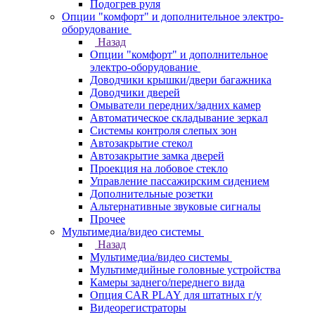
Подогрев руля
Опции "комфорт" и дополнительное электро-
оборудование
Назад
Опции "комфорт" и дополнительное
электро-оборудование
Доводчики крышки/двери багажника
Доводчики дверей
Омыватели передних/задних камер
Автоматическое складывание зеркал
Системы контроля слепых зон
Автозакрытие стекол
Автозакрытие замка дверей
Проекция на лобовое стекло
Управление пассажирским сидением
Дополнительные розетки
Альтернативные звуковые сигналы
Прочее
Мультимедиа/видео системы
Назад
Мультимедиа/видео системы
Мультимедийные головные устройства
Камеры заднего/переднего вида
Опция CAR PLAY для штатных г/у
Видеорегистраторы