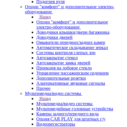
Подогрев руля
Опции "комфорт" и дополнительное электро-
оборудование
Назад
Опции "комфорт" и дополнительное
электро-оборудование
Доводчики крышки/двери багажника
Доводчики дверей
Омыватели передних/задних камер
Автоматическое складывание зеркал
Системы контроля слепых зон
Автозакрытие стекол
Автозакрытие замка дверей
Проекция на лобовое стекло
Управление пассажирским сидением
Дополнительные розетки
Альтернативные звуковые сигналы
Прочее
Мультимедиа/видео системы
Назад
Мультимедиа/видео системы
Мультимедийные головные устройства
Камеры заднего/переднего вида
Опция CAR PLAY для штатных г/у
Видеорегистраторы