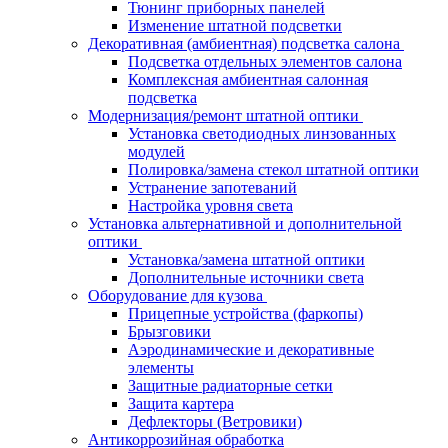
Тюнинг приборных панелей
Изменение штатной подсветки
Декоративная (амбиентная) подсветка салона
Подсветка отдельных элементов салона
Комплексная амбиентная салонная
подсветка
Модернизация/ремонт штатной оптики
Установка светодиодных линзованных
модулей
Полировка/замена стекол штатной оптики
Устранение запотеваний
Настройка уровня света
Установка альтернативной и дополнительной
оптики
Установка/замена штатной оптики
Дополнительные источники света
Оборудование для кузова
Прицепные устройства (фаркопы)
Брызговики
Аэродинамические и декоративные
элементы
Защитные радиаторные сетки
Защита картера
Дефлекторы (Ветровики)
Антикоррозийная обработка