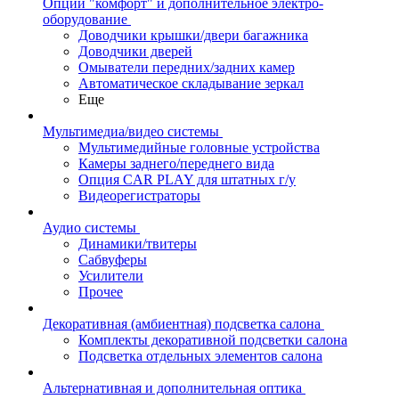
Опции "комфорт" и дополнительное электро-
оборудование
Доводчики крышки/двери багажника
Доводчики дверей
Омыватели передних/задних камер
Автоматическое складывание зеркал
Еще
Мультимедиа/видео системы
Мультимедийные головные устройства
Камеры заднего/переднего вида
Опция CAR PLAY для штатных г/у
Видеорегистраторы
Аудио системы
Динамики/твитеры
Сабвуферы
Усилители
Прочее
Декоративная (амбиентная) подсветка салона
Комплекты декоративной подсветки салона
Подсветка отдельных элементов салона
Альтернативная и дополнительная оптика