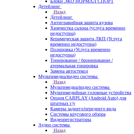
Блоки ЭКО НОРМАЛ СПОРТ
Детейлинг
Назад
Детейлинг
Антигравийная защита кузова
Химчистка салона (услуга временно
недоступна)
Керамическая защита ЛКП (Услуга
временно недоступна)
Полировка (Услуга временно
недоступна)
Тонирование / бронирование /
атермальная тонировка
Замена автостекол
Мультимедиа/видео системы
Назад
Мультимедиа/видео системы
Мультимедийные головные устройства
Опция CARPLAY (Android Auto) для
штатных г/у
Камеры заднего/переднего вида
Системы кругового обзора
Видеорегистраторы
Аудио системы
Назад