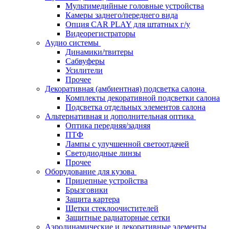
Мультимедийные головные устройства
Камеры заднего/переднего вида
Опция CAR PLAY для штатных г/у
Видеорегистраторы
Аудио системы
Динамики/твитеры
Сабвуферы
Усилители
Прочее
Декоративная (амбиентная) подсветка салона
Комплекты декоративной подсветки салона
Подсветка отдельных элементов салона
Альтернативная и дополнительная оптика
Оптика передняя/задняя
ПТФ
Лампы с улучшенной светоотдачей
Светодиодные линзы
Прочее
Оборудование для кузова
Прицепные устройства
Брызговики
Защита картера
Щетки стеклоочистителей
Защитные радиаторные сетки
Аэродинамические и декоративные элементы