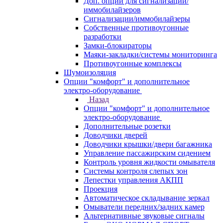
Доп. опции для сигнализаций/
иммобилайзеров
Сигнализации/иммобилайзеры
Собственные противоугонные
разработки
Замки-блокираторы
Маяки-закладки/системы мониторинга
Противоугонные комплексы
Шумоизоляция
Опции "комфорт" и дополнительное
электро-оборудование
Назад
Опции "комфорт" и дополнительное
электро-оборудование
Дополнительные розетки
Доводчики дверей
Доводчики крышки/двери багажника
Управление пассажирским сидением
Контроль уровня жидкости омывателя
Системы контроля слепых зон
Лепестки управления АКПП
Проекция
Автоматическое складывание зеркал
Омыватели передних/задних камер
Альтернативные звуковые сигналы