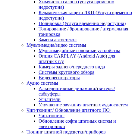
Химчистка салона (услуга временно
недоступна)
Керамическая защита ЛКП (Услуга временно
недоступна)
Полировка (Услуга временно недоступна)
Тонирование / бронирование / атермальная
тонировка
Замена автостекол
Мультимедиа/видео системы
Мультимедийные головные устройства
Опция CARPLAY (Android Auto) для
штатных г/у
Камеры заднего/переднего вида
Системы кругового обзора
Видеорегистраторы
Аудио системы
Альтернативные динамики/твитеры/
сабвуферы
Усилители
Улучшение звучания штатных аудиосистем
Чип-тюнинг/ Обновление штатного ПО
Чип-тюнинг
Обновление софта штатных систем и
электроники
Тюнинг штатной подсветки/приборов