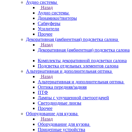
Аудио системы
Назад
Аудио системы
Динамики/твитеры
Сабвуферы
Усилители
Прочее
Декоративная (амбиентная) подсветка салона
Назад
Декоративная (амбиентная) подсветка салона
Комплекты декоративной подсветки салона
Подсветка отдельных элементов салона
Альтернативная и дополнительная оптика
Назад
Альтернативная и дополнительная оптика
Оптика передняя/задняя
ПТФ
Лампы с улучшенной светоотдачей
Светодиодные линзы
Прочее
Оборудование для кузова
Назад
Оборудование для кузова
Прицепные устройства