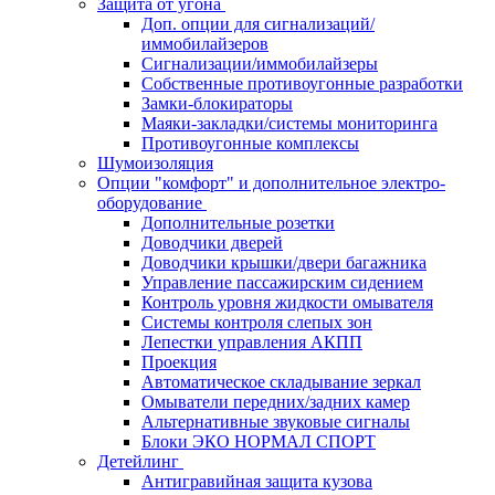
Защита от угона
Доп. опции для сигнализаций/
иммобилайзеров
Сигнализации/иммобилайзеры
Собственные противоугонные разработки
Замки-блокираторы
Маяки-закладки/системы мониторинга
Противоугонные комплексы
Шумоизоляция
Опции "комфорт" и дополнительное электро-
оборудование
Дополнительные розетки
Доводчики дверей
Доводчики крышки/двери багажника
Управление пассажирским сидением
Контроль уровня жидкости омывателя
Системы контроля слепых зон
Лепестки управления АКПП
Проекция
Автоматическое складывание зеркал
Омыватели передних/задних камер
Альтернативные звуковые сигналы
Блоки ЭКО НОРМАЛ СПОРТ
Детейлинг
Антигравийная защита кузова