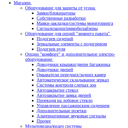
Магазин
Оборудование для защиты от угона
Замки/блокираторы
Собственные разработки
Маяки-закладки/системы мониторинга
Сигнализации/иммобилайзеры
Оборудование для опций "зимнего пакета"
Подогрев сидений
Зеркальные элементы с подогревом
Подогрев руля
Опции "комфорт" и дополнительное электро-
оборудование
Доводчики крышки/двери багажника
Доводчики дверей
Омыватели передних/задних камер
Автоматическое складывание зеркал
Системы контроля слепых зон
Автозакрытие стекол
Автозакрытие замка дверей
Проекция на лобовое стекло
Управление пассажирским сидением
Дополнительные розетки
Альтернативные звуковые сигналы
Прочее
Мультимедиа/видео системы